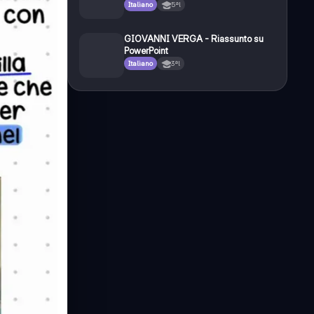
Italiano
5ªl
GIOVANNI VERGA - Riassunto su
PowerPoint
Italiano
3ªl