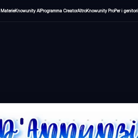
Materie
Knowunity AI
Programma Creator
Altro
Knowunity Pro
Per i genitori