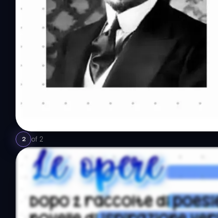
of
2
2