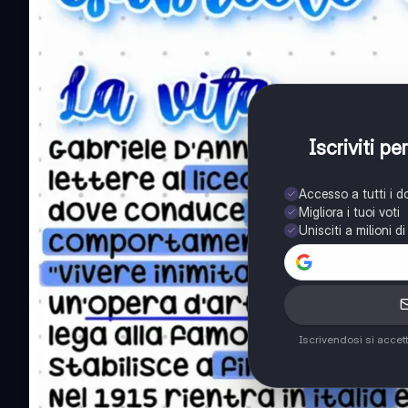
Iscriviti p
Accesso a tutti i 
Migliora i tuoi voti
Unisciti a milioni d
Iscrivendosi si accet