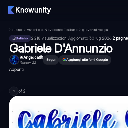
Knowunity
Italiano
Autori del Novecento Italiano
giovanni verga
2.218
visualizzazioni
·
Aggiornato
30 lug 2026
·
2 pagine
Italiano
Gabriele D'Annunzio
🦋Angelica🦋
Segui
Aggiungi alle fonti Google
@
angy_22
Appunti
of
2
1