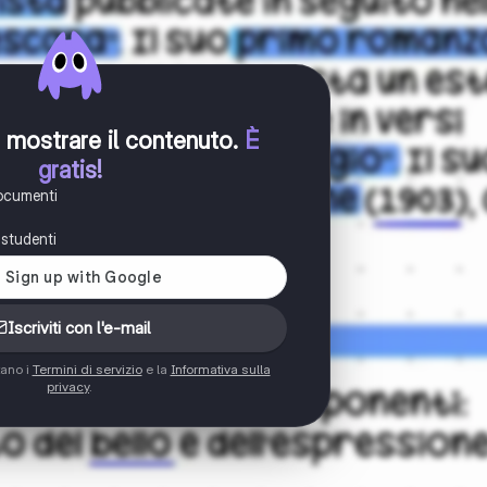
er mostrare il contenuto
.
È
gratis!
documenti
i studenti
Iscriviti con l'e-mail
tano i
Termini di servizio
e la
Informativa sulla
privacy
.