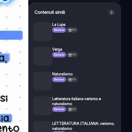
Contenuti simili
6
La Lupa
Italiano
5ªl
Verga
Italiano
4ªl
Naturalismo
Italiano
5ªl
Letteratura italiana verismo e
naturalismo
Italiano
3ªl
LETTERATURA ITALIANA: verismo,
naturalismo