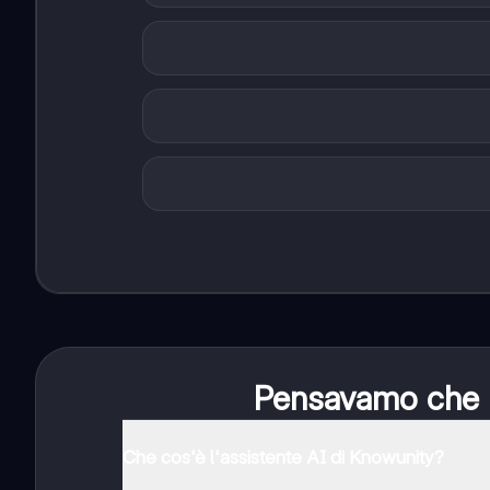
Pensavamo che no
Che cos'è l'assistente AI di Knowunity?