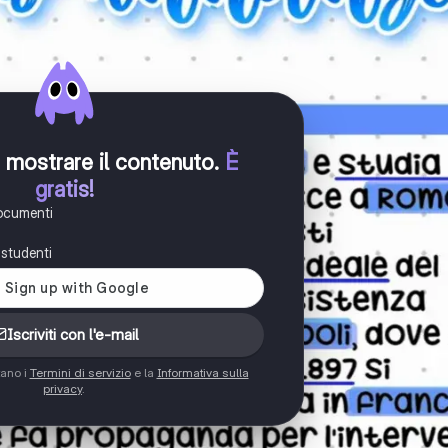
er mostrare il contenuto
.
È
gratis!
documenti
i studenti
Iscriviti con l'e-mail
tano i
Termini di servizio
e la
Informativa sulla
privacy
.