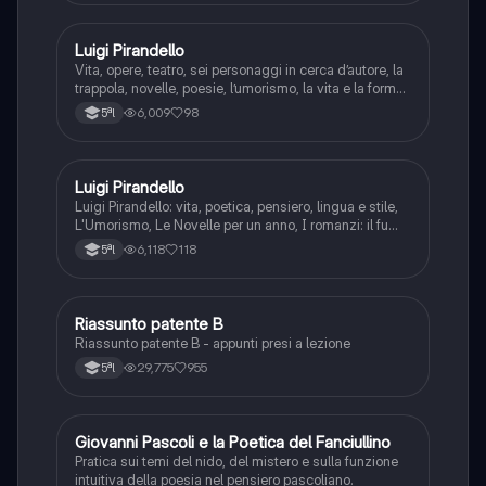
Luigi Pirandello
Italiano
Vita, opere, teatro, sei personaggi in cerca d’autore, la
trappola, novelle, poesie, l’umorismo, la vita e la forma,
frantumazione dell’Io, la civiltà moderna e
6,009
98
5ªl
l’alienazione, il treno ha fischiato, canta l’epistola, i
romanzi, io e il mio naso
Luigi Pirandello
Italiano
Luigi Pirandello: vita, poetica, pensiero, lingua e stile,
L'Umorismo, Le Novelle per un anno, I romanzi: il fu
Mattia Pascal, Quaderni di Serafino Gubbio operatore;
6,118
118
5ªl
Uno, nessuno e centomila; il teatro: Sei personaggi in
cerca d'autore; Enrico IV.
Riassunto patente B
Italiano
Riassunto patente B - appunti presi a lezione
29,775
955
5ªl
G
Giovanni Pascoli e la Poetica del Fanciullino
Italiano
Pratica sui temi del nido, del mistero e sulla funzione
intuitiva della poesia nel pensiero pascoliano.