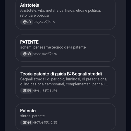
Aristotele
Filosofia
Aristotele: vita, metafisica, fisica, etica e politica,
retorica e poetica
7,642
216
3ªl
PATENTE
Altro
schemi per esame teorico della patente
22,809
770
4ªl
Teoria patente di guida B: Segnali stradali
Ed. civ.
Segnali stradali di pericolo, luminosi, di prescrizione,
di indicazione, temporanei, complementari, pannelli
integrativi, segnaletica orizzontale, segnalazioni
41,181
1,674
5ªl
agenti del traffico, distanza di visibilità per l‘arresto,
minima di sicurezza.
Patente
Altro
sintesi patente
77,495
5,351
4ªl