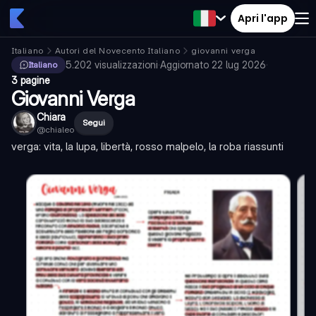
Apri l'app
Italiano
Autori del Novecento Italiano
giovanni verga
5.202
visualizzazioni
·
Aggiornato
22 lug 2026
·
Italiano
3 pagine
Giovanni Verga
Chiara
Segui
@
chialeo
verga: vita, la lupa, libertà, rosso malpelo, la roba riassunti