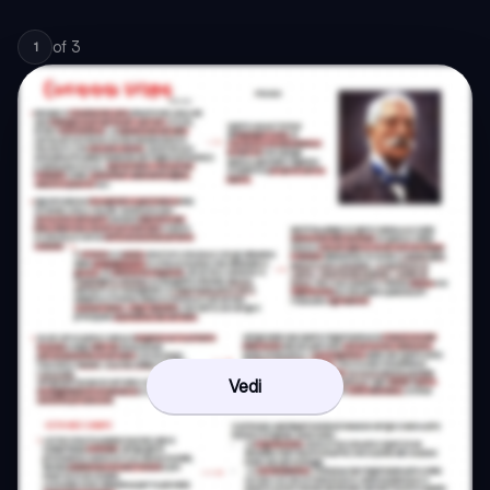
of
3
1
Vedi