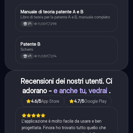
Manuale di teoria patente A e B
Italiano
Libro di teoria per la patente A e B, manuale completo
11,001
298
3ªl
Patente B
Altro
Schemi
11,030
274
4ªl
Recensioni dei nostri utenti. Ci
adorano -
e anche tu, vedrai
.
4.6
/5
App Store
4.7
/5
Google Play
L'applicazione è molto facile da usare e ben
progettata. Finora ho trovato tutto quello che