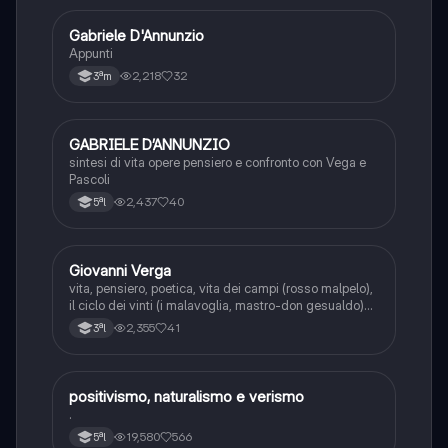
Gabriele D'Annunzio
Italiano
Appunti
2,218
32
3ªm
GABRIELE D’ANNUNZIO
Italiano
sintesi di vita opere pensiero e confronto con Vega e
Pascoli
2,437
40
5ªl
Giovanni Verga
Italiano
vita, pensiero, poetica, vita dei campi (rosso malpelo),
il ciclo dei vinti (i malavoglia, mastro-don gesualdo)
novelle rusticane (libertà, la roba), novelle
2,355
41
3ªl
scampigliate (eros, eva e tigre reale).
positivismo, naturalismo e verismo
Italiano
.
19,580
566
5ªl