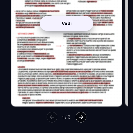
Vedi
1
/
3