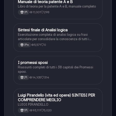
Manuale di teoria patente A e B
Italiano
Libro di teoria per la patente A e B, manuale completo
11,001
298
3ªl
S
Sintesi finale di Analisi logica
Italiano
Esercitazione completa di analisi logica su frasi
articolate per consolidare la conoscenza di tutti i
complementi.
5,571
0
3ªm
I promessi sposi
Italiano
Riassunti completi di tutti i 38 capitoli dei Promessi
sposi.
14,105
314
2ªl
Luigi Pirandello (vita ed opere) SINTESI PER
Italiano
COMPRENDERE MEGLIO
LUIGI PIRANDELLO
93,111
5,020
5ªl