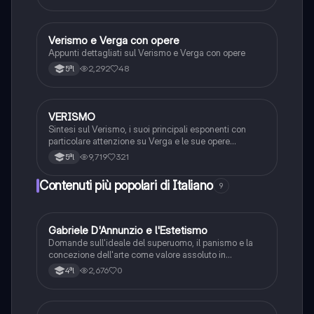
Verismo e Verga con opere
Italiano
Appunti dettagliati sul Verismo e Verga con opere
2,292
48
5ªl
VERISMO
Italiano
Sintesi sul Verismo, i suoi principali esponenti con
particolare attenzione su Verga e le sue opere
principali
9,719
321
5ªl
Contenuti più popolari di Italiano
9
G
Gabriele D'Annunzio e l'Estetismo
Italiano
Domande sull'ideale del superuomo, il panismo e la
concezione dell'arte come valore assoluto in
D'Annunzio.
2,676
0
4ªl