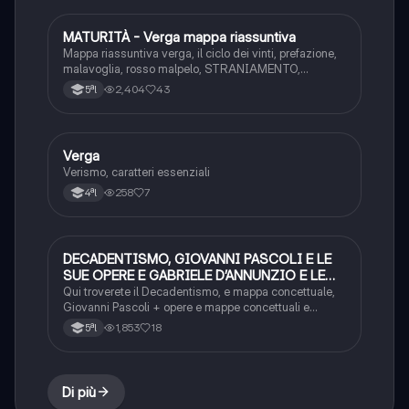
MATURITÀ - Verga mappa riassuntiva
Italiano
Mappa riassuntiva verga, il ciclo dei vinti, prefazione,
malavoglia, rosso malpelo, STRANIAMENTO,
straniamento rovesciato, artificio della regressione
2,404
43
5ªl
Verga
Italiano
Verismo, caratteri essenziali
258
7
4ªl
DECADENTISMO, GIOVANNI PASCOLI E LE
Italiano
SUE OPERE E GABRIELE D’ANNUNZIO E LE
SUE OPERE+MAPPE CONETTUALI
Qui troverete il Decadentismo, e mappa concettuale,
Giovanni Pascoli + opere e mappe concettuali e
Gabriele D’Annunzio + opere e mappe concettuale
1,853
18
5ªl
Di più