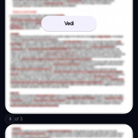
Vedi
of
3
3