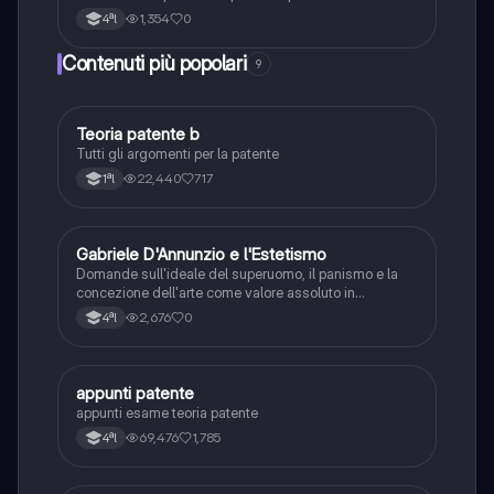
1,354
0
4ªl
Contenuti più popolari
9
Teoria patente b
Altro
Tutti gli argomenti per la patente
22,440
717
1ªl
G
Gabriele D'Annunzio e l'Estetismo
Italiano
Domande sull'ideale del superuomo, il panismo e la
concezione dell'arte come valore assoluto in
D'Annunzio.
2,676
0
4ªl
appunti patente
Altro
appunti esame teoria patente
69,476
1,785
4ªl