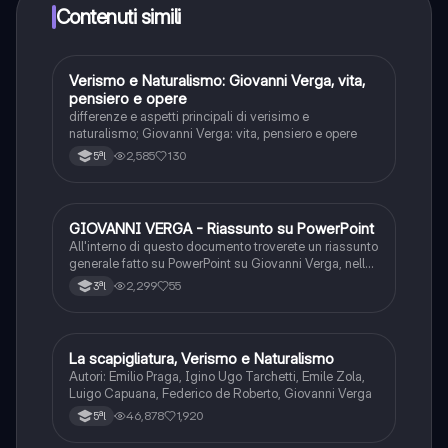
Knowunity Premium, che consente di studiare senza
Contenuti simili
alcun limite!!
Verismo e Naturalismo: Giovanni Verga, vita,
Italiano
pensiero e opere
differenze e aspetti principali di verisimo e
naturalismo; Giovanni Verga: vita, pensiero e opere
2,585
130
5ªl
GIOVANNI VERGA - Riassunto su PowerPoint
Italiano
All'interno di questo documento troverete un riassunto
generale fatto su PowerPoint su Giovanni Verga, nello
specifico: Vita, Firenze, Milano, Il ritorno in Sicilia,
2,299
55
3ªl
Tecniche narratologiche, La poetica, I Malavoglia e
Mastro Don Gesualdo.
La scapigliatura, Verismo e Naturalismo
Italiano
Autori: Emilio Praga, Igino Ugo Tarchetti, Emile Zola,
Luigo Capuana, Federico de Roberto, Giovanni Verga
46,878
1,920
5ªl