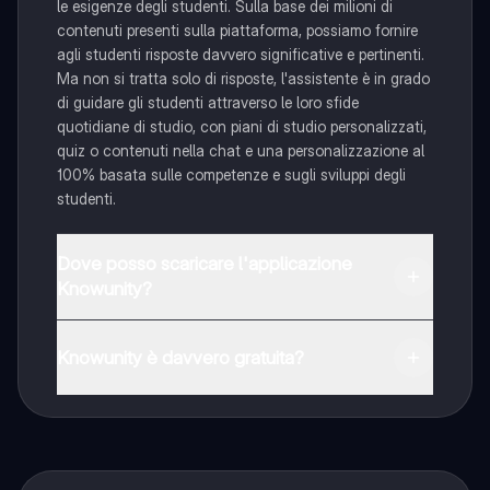
le esigenze degli studenti. Sulla base dei milioni di
contenuti presenti sulla piattaforma, possiamo fornire
agli studenti risposte davvero significative e pertinenti.
Ma non si tratta solo di risposte, l'assistente è in grado
di guidare gli studenti attraverso le loro sfide
quotidiane di studio, con piani di studio personalizzati,
quiz o contenuti nella chat e una personalizzazione al
100% basata sulle competenze e sugli sviluppi degli
studenti.
Dove posso scaricare l'applicazione
Knowunity?
È possibile scaricare l'applicazione dal Google Play
Store e dall'Apple App Store.
Knowunity è davvero gratuita?
Sì, hai accesso completamente gratuito a tutti i
contenuti nell'app e puoi chattare o seguire i Creatori in
qualsiasi momento. Sbloccherai nuove funzioni
crescendo il tuo numero di follower. Inoltre, offriamo