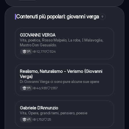
Contenuti più popolari: giovanni verga
9
GIOVANNI VERGA
Italiano
Vita, poetica, Rosso Malpelo, La roba, I Malavoglia,
Mastro Don Gesualdo.
12,770
324
5ªl
Realismo, Naturalismo - Verismo (Giovanni
Italiano
Verga)
Di Giovanni Verga ci sono pure alcune sue opere
46,935
1,557
5ªl
Gabriele D’Annunzio
Italiano
Vita, Opere, grandi temi, pensiero, poesie
1,752
25
4ªl