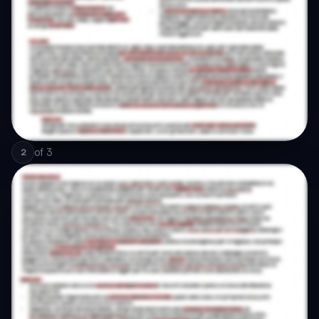
of
3
2