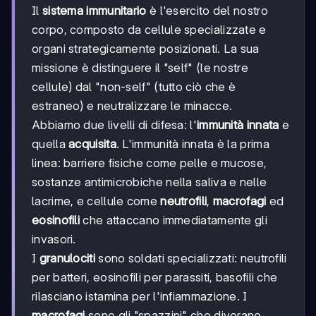
Il
sistema immunitario
è l'esercito del nostro
corpo, composto da cellule specializzate e
organi strategicamente posizionati. La sua
missione è distinguere il "self" (le nostre
cellule) dal "non-self" (tutto ciò che è
estraneo) e neutralizzare le minacce.
Abbiamo due livelli di difesa: l'
immunità innata
e
quella
acquisita
. L'immunità innata è la prima
linea: barriere fisiche come pelle e mucose,
sostanze antimicrobiche nella saliva e nelle
lacrime, e cellule come
neutrofili
,
macrofagi
ed
eosinofili
che attaccano immediatamente gli
invasori.
I
granulociti
sono soldati specializzati: neutrofili
per batteri, eosinofili per parassiti, basofili che
rilasciano istamina per l'infiammazione. I
macrofagi
sono gli "spazzini" che divorano