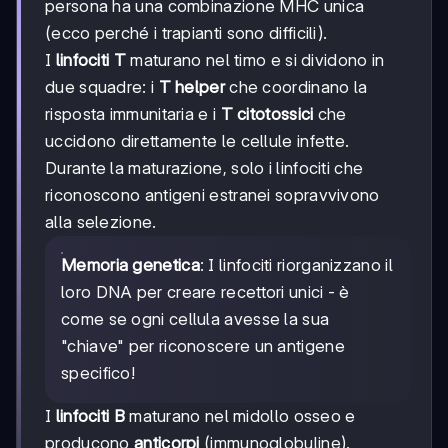
persona ha una combinazione MHC unica
(ecco perché i trapianti sono difficili).
I
linfociti T
maturano nel timo e si dividono in
due squadre: i
T helper
che coordinano la
risposta immunitaria e i
T citotossici
che
uccidono direttamente le cellule infette.
Durante la maturazione, solo i linfociti che
riconoscono antigeni estranei sopravvivono
alla selezione.
Memoria genetica
: I linfociti riorganizzano il
loro DNA per creare recettori unici - è
come se ogni cellula avesse la sua
"chiave" per riconoscere un antigene
specifico!
I
linfociti B
maturano nel midollo osseo e
producono
anticorpi
(immunoglobuline).