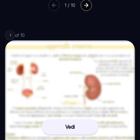
1
/
10
of
10
1
Vedi