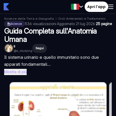
Apri l'app
Scienze della Terra e Geografia
Cicli Ambientali e Trattamento
536
visualizzazioni
·
Aggiornato
21 lug 2026
·
25 pagine
Scienze
Guida Completa sull'Anatomia
Umana
s
Segui
@
s_studying
Il sistema urinario e quello immunitario sono due
apparati fondamentali...
Mostra di più