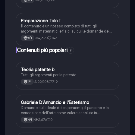
5ªl
ed è molto dettagliato ma semplice, tocca tutti gli
argomenti necessari per passare il test!
Preparazione Tolc I
Matematica
Il contenuto è un ripasso completo di tutti gli
argomenti matematici e fisici su cui le domande del
TOLC I si basano.
4,690
143
5ªl
Contenuti più popolari
9
Teoria patente b
Altro
Tutti gli argomenti per la patente
22,508
719
1ªl
G
Gabriele D'Annunzio e l'Estetismo
Italiano
Domande sull'ideale del superuomo, il panismo e la
concezione dell'arte come valore assoluto in
D'Annunzio.
2,676
0
4ªl