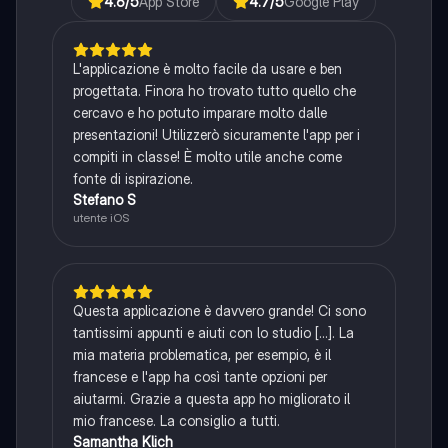
4.6
/5
App Store
4.7
/5
Google Play
L'applicazione è molto facile da usare e ben
progettata. Finora ho trovato tutto quello che
cercavo e ho potuto imparare molto dalle
presentazioni! Utilizzerò sicuramente l'app per i
compiti in classe! È molto utile anche come
fonte di ispirazione.
Stefano S
utente iOS
Questa applicazione è davvero grande! Ci sono
tantissimi appunti e aiuti con lo studio [...]. La
mia materia problematica, per esempio, è il
francese e l'app ha così tante opzioni per
aiutarmi. Grazie a questa app ho migliorato il
mio francese. La consiglio a tutti.
Samantha Klich