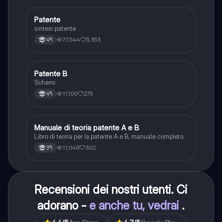
Patente
Altro
sintesi patente
77,544
5,353
4ªl
Patente B
Altro
Schemi
11,100
275
4ªl
Manuale di teoria patente A e B
Italiano
Libro di teoria per la patente A e B, manuale completo
11,048
302
3ªl
Recensioni dei nostri utenti. Ci
adorano -
e anche tu, vedrai
.