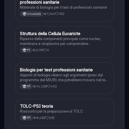
professioni sanitarie
Materiale di biologia per il test di professioni sanitarie
7,040
182
Università
S
Struttura della Cellula Eucariote
Scienze
Ripasso delle componenti principali come nucleo,
membrana e citoplasma per comprendere
l'organizzazione di base della cellula.
2,195
0
1ªl
Biologia per test professioni sanitarie
Scienze
Appunti di biologia relativi agli argomenti (presi dal
programma del MIUR) che potrebbero trovarsi nel test
di professioni sanitarie. Appunti realizzati
14,038
492
5ªl
confrontando vari siti internet e libro ALPHATEST
TOLC-PSI teoria
Scienze
Riassunto per la preparazione al TOLC
8,638
205
5ªl