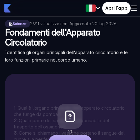
Apri l'app
2.911
visualizzazioni
·
Aggiornato
20 lug 2026
Scienze
Fondamenti dell'Apparato
Circolatorio
Identifica gli organi principali dell'apparato circolatorio e le
loro funzioni primarie nel corpo umano.
1
.
Qual è l'organo principale dell'apparato circolatorio
che funge da pompa?
2
.
Quale parte del sangue è responsabile del
trasporto dell'ossigeno?
10
3
.
Come si chiamano i vasi che portano il sangue dal
cuore alla periferia?