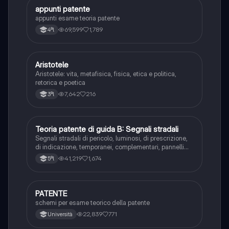
appunti patente
Altro
appunti esame teoria patente
69,599
1,789
4ªl
Aristotele
Filosofia
Aristotele: vita, metafisica, fisica, etica e politica,
retorica e poetica
7,642
216
3ªl
Teoria patente di guida B: Segnali stradali
Ed. civ.
Segnali stradali di pericolo, luminosi, di prescrizione,
di indicazione, temporanei, complementari, pannelli
integrativi, segnaletica orizzontale, segnalazioni
41,219
1,674
5ªl
agenti del traffico, distanza di visibilità per l‘arresto,
minima di sicurezza.
PATENTE
Altro
schemi per esame teorico della patente
22,839
771
Università