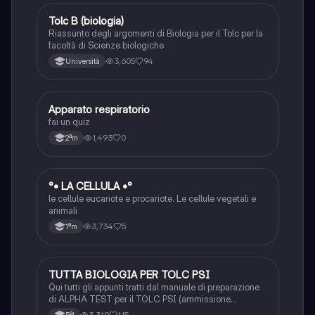
Tolc B (biologia)
Scienze
Riassunto degli argomenti di Biologia per il Tolc per la
facoltà di Scienze biologiche
3,605
94
Università
A
Apparato respiratorio
Scienze
fai un quiz
1,493
0
2ªm
°
°• LA CELLULA •°
Scienze
le cellule eucariote e procariote. Le cellule vegetali e
animali
3,734
5
1ªm
TUTTA BIOLOGIA PER TOLC PSI
Scienze
Qui tutti gli appunti tratti dal manuale di preparazione
di ALPHA TEST per il TOLC PSI (ammissione
all’università). É stato riassunto da me personalmente
3,319
115