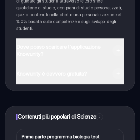
di guidare gli studenti attraverso le loro sfide
quotidiane di studio, con piani di studio personalizzati,
quiz o contenuti nella chat e una personalizzazione al
100% basata sulle competenze e sugli sviluppi degli
studenti.
Dove posso scaricare l'applicazione
Knowunity?
È possibile scaricare l'applicazione dal Google Play
Store e dall'Apple App Store.
Knowunity è davvero gratuita?
Sì, hai accesso completamente gratuito a tutti i
contenuti nell'app e puoi chattare o seguire i Creatori in
qualsiasi momento. Sbloccherai nuove funzioni
crescendo il tuo numero di follower. Inoltre, offriamo
Knowunity Premium, che consente di studiare senza
Contenuti più popolari di Scienze
9
alcun limite!!
Prima parte programma biologia test
Scienze