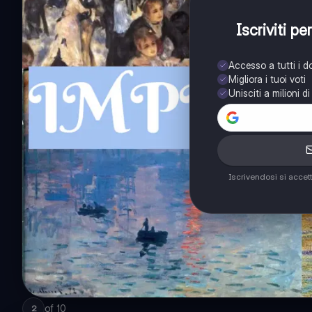
Iscriviti p
Accesso a tutti i 
Migliora i tuoi voti
Unisciti a milioni d
Iscrivendosi si accet
of
10
2