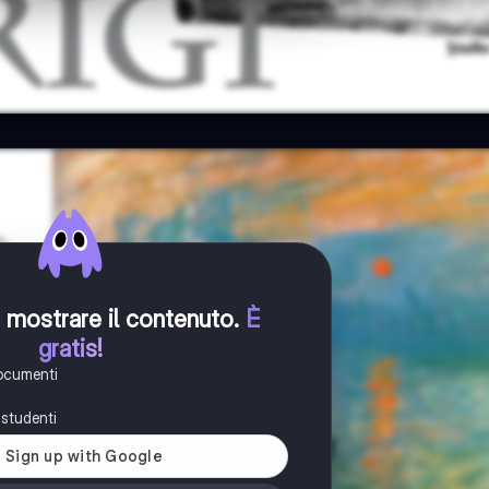
er mostrare il contenuto
.
È
gratis!
documenti
i studenti