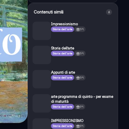
Contenuti simili
6
Impressionismo
Storia dell'arte
5ªl
Storia dell’arte
Storia dell'arte
5ªl
Appunti di arte
Storia dell'arte
5ªl
arte programma di quinto - per esame
di maturità
Storia dell'arte
3ªl
IMPRESSIONISMO
Storia dell'arte
3ªl