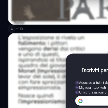
of
10
3
Iscriviti p
Accesso a tutti i 
Migliora i tuoi voti
Unisciti a milioni d