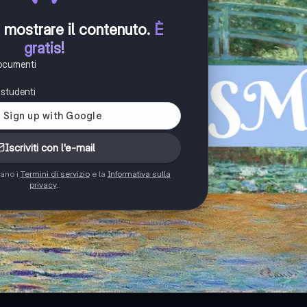
er mostrare il contenuto
.
È
gratis!
documenti
i studenti
Iscriviti con l'e-mail
tano i
Termini di servizio
e la
Informativa sulla
privacy
.