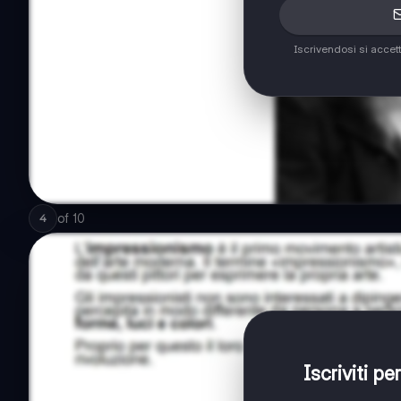
Iscrivendosi si accet
of
10
4
Iscriviti p