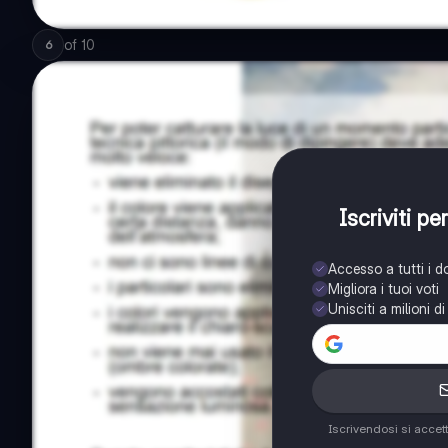
of
10
6
Iscriviti p
Accesso a tutti i 
Migliora i tuoi voti
Unisciti a milioni d
Iscrivendosi si accet