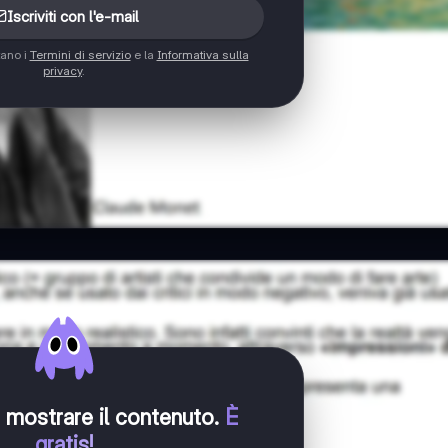
Iscriviti con l'e-mail
tano i
Termini di servizio
e la
Informativa sulla
privacy
.
er mostrare il contenuto
.
È
gratis!