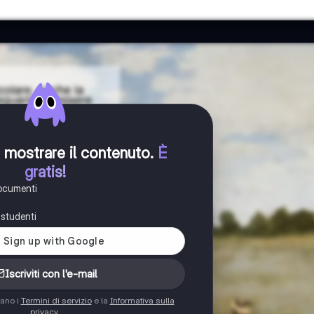
er mostrare il contenuto
.
È
gratis!
documenti
i studenti
Iscriviti con l'e-mail
tano i
Termini di servizio
e la
Informativa sulla
privacy
.