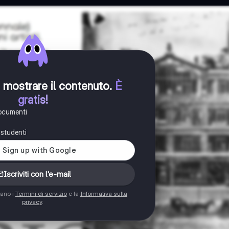
er mostrare il contenuto
.
È
gratis!
documenti
i studenti
Iscriviti con l'e-mail
tano i
Termini di servizio
e la
Informativa sulla
privacy
.