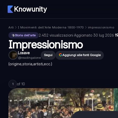
Knowunity
Arti
I Movimenti dell'Arte Moderna 1800-1970
impressionismo
2.452
visualizzazioni
·
Aggiornato
30 lug 2026
·
1
Storia dell'arte
Impressionismo
Losave
Segui
Aggiungi alle fonti Google
@
readingalone
(origine,storia,artisti,ecc.)
of
10
1