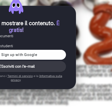
er mostrare il contenuto
.
È
gratis!
documenti
i studenti
Iscriviti con l'e-mail
tano i
Termini di servizio
e la
Informativa sulla
privacy
.