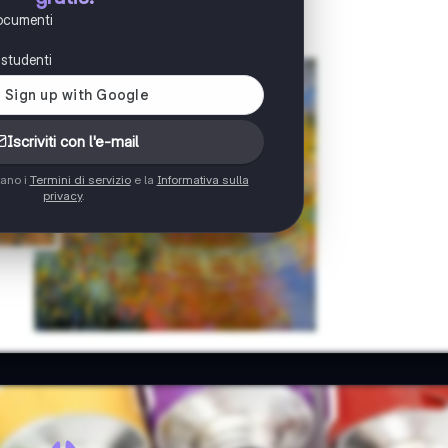
documenti
i studenti
Iscriviti con l'e-mail
tano i
Termini di servizio
e la
Informativa sulla
privacy
.