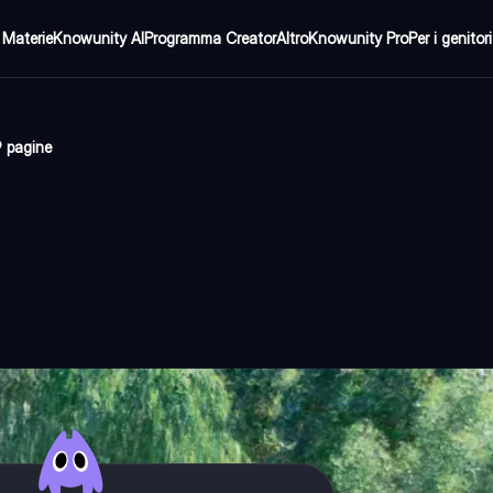
Materie
Knowunity AI
Programma Creator
Altro
Knowunity Pro
Per i genitori
9 pagine