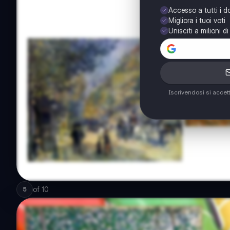
Accesso a tutti i 
Migliora i tuoi voti
Unisciti a milioni d
Iscrivendosi si accet
of
10
5