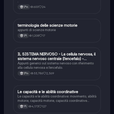
.
600
24
2ªm
terminologia delle scienze motorie
Sport
appunti di scienze motorie
1,208
17
3ªl
IL SISTEMA NERVOSO - La cellula nervosa, il
Scienze
sistema nervoso centrale (l’encefalo) -
Scienze - Biologia - Anatomia - Educazione
Appunti generici sul sistema nervoso con riferimento
fisica
alla cellula nervosa e l’encefalo.
33,786
2,369
3ªm
Le capacità e le abilità coordinative
Sport
Le capacità e le abilità coordinative: movimento, abilità
motorie, capacità motorie, capacità coordinative
(generali e speciali)
4,173
127
1ªl