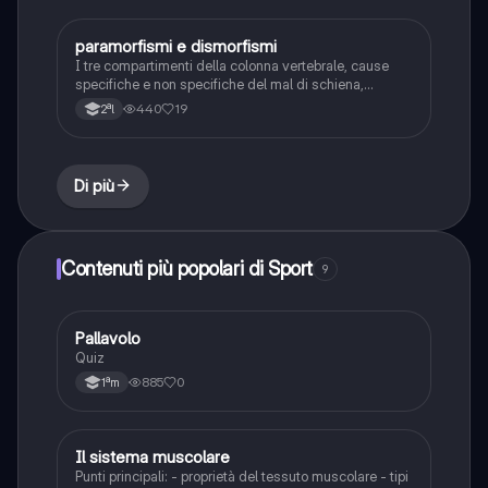
paramorfismi e dismorfismi
Sport
I tre compartimenti della colonna vertebrale, cause
specifiche e non specifiche del mal di schiena,
paramorfismi e dismorfismi
440
19
2ªl
Di più
Contenuti più popolari di Sport
9
P
Pallavolo
Sport
Quiz
885
0
1ªm
Il sistema muscolare
Scienze
Punti principali: - proprietà del tessuto muscolare - tipi