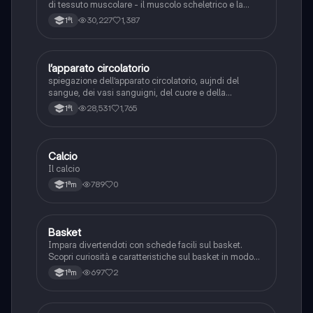
di tessuto muscolare - il muscolo scheletrico e la
contrazione - tipi di fibre muscolari
30,227
1,387
1ªl
l’apparato circolatorio
Scienze
spiegazione dell’apparato circolatorio, aujndi del
sangue, dei vasi sanguigni, del cuore e della
circolazione sanguigna
28,531
1,765
1ªl
C
Calcio
Sport
Il calcio
789
0
1ªm
B
Basket
Sport
Impara divertendoti con schede facili sul basket.
Scopri curiosità e caratteristiche sul basket in modo
semplice e divertente!
697
2
1ªm