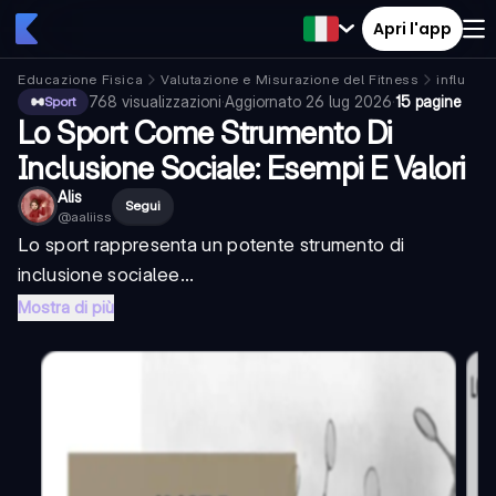
Apri l'app
Educazione Fisica
Valutazione e Misurazione del Fitness
influenze
768
visualizzazioni
·
Aggiornato
26 lug 2026
·
15 pagine
Sport
Lo Sport Come Strumento Di
Inclusione Sociale: Esempi E Valori
Alis
Segui
@
aaliiss
Lo sport rappresenta un potente strumento di
inclusione sociale
e...
Mostra di più