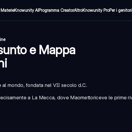
Materie
Knowunity AI
Programma Creator
Altro
Knowunity Pro
Per i genitori
ine
assunto e Mappa
ni
e al mondo, fondata nel VII secolo d.C.
 precisamente a La Mecca, dove
Maometto
riceve le prime ri