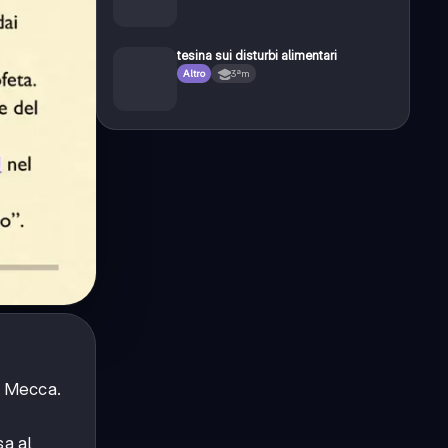
tesina sui disturbi alimentari
Altro
3ªm
la Mecca.
sa al