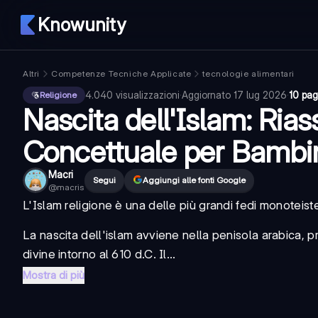
Knowunity
Altri
Competenze Tecniche Applicate
tecnologie alimentari
4.040
visualizzazioni
·
Aggiornato
17 lug 2026
·
10 pag
Religione
Nascita dell'Islam: Ri
Concettuale per Bambi
Macri
Segui
Aggiungi alle fonti Google
@
macris
L'
Islam religione
è una delle più grandi fedi monoteist
La
nascita dell'islam
avviene nella penisola arabica,
divine intorno al 610 d.C. Il...
Mostra di più