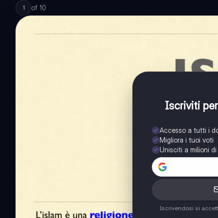
of
10
1
Iscriviti p
Accesso a tutti i 
Migliora i tuoi voti
Unisciti a milioni d
Iscrivendosi si accet