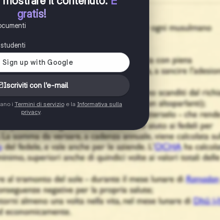
er mostrare il contenuto
.
È
gratis!
documenti
i studenti
Iscriviti con l'e-mail
tano i
Termini di servizio
e la
Informativa sulla
privacy
.