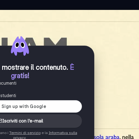
er mostrare il contenuto
.
È
gratis!
documenti
i studenti
Iscriviti con l'e-mail
tano i
Termini di servizio
e la
Informativa sulla
privacy
.