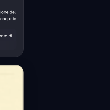
zione del
conquista
ento di