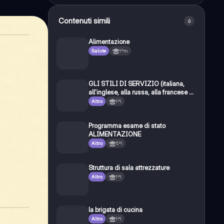
Contenuti simili
6
Alimentazione
Salute
1ªm
GLI STILI DI SERVIZIO (italiana,
all'inglese, alla russa, alla francese e
self-service)
Altro
1ªl
Programma esame di stato
ALIMENTAZIONE
Altro
5ªl
Struttura di sala attrezzature
Altro
1ªl
la brigata di cucina
Altro
1ªl