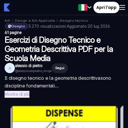
Apri l'app
Arti
Design e Arti Applicate
disegno tecnico
3.270
visualizzazioni
·
Aggiornato
20 lug 2026
·
Disegno
61 pagine
Esercizi di Disegno Tecnico e
Geometria Descrittiva PDF per la
Scuola Media
alessio di pietro
A
Segui
@
alessiodipietro_imqe
Il
disegno tecnico
e la
geometria descrittiva
sono
discipline fondamentali...
Mostra di più