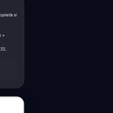
prietà si
.
i +
III,
n