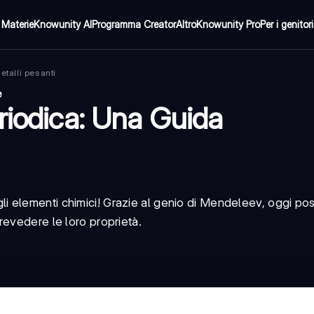
Materie
Knowunity AI
Programma Creator
Altro
Knowunity Pro
Per i genitori
etalli pesanti
e
riodica: Una Guida
 elementi chimici! Grazie al genio di Mendeleev, oggi po
revedere le loro proprietà.