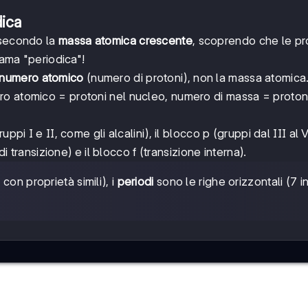
dica
 secondo la
massa atomica crescente
, scoprendo che le pro
iama "periodica"!
numero atomico
(numero di protoni), non la massa atomica
ro atomico = protoni nel nucleo, numero di massa = proton
ruppi I e II, come gli alcalini), il blocco p (gruppi dal III al V
di transizione) e il blocco f (transizione interna).
con proprietà simili), i
periodi
sono le righe orizzontali (7 i