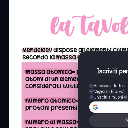
Iscriviti p
Accesso a tutti i 
Migliora i tuoi voti
Unisciti a milioni d