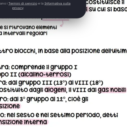
tano i
Termini di servizio
e la
Informativa sulla
privacy
.