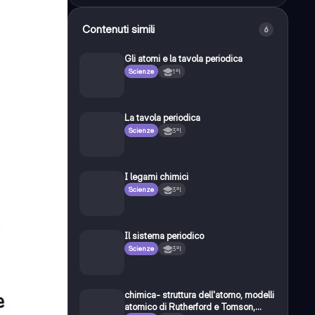
Contenuti simili
6
Gli atomi e la tavola periodica
Scienze
1ªl
La tavola periodica
Scienze
3ªl
I legami chimici
Scienze
3ªl
Il sistema periodico
Scienze
3ªl
chimica- struttura dell'atomo, modelli
atomico di Rutherford e Tomson,