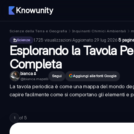
Knowunity
Scienze della Terra e Geografia
Inquinanti Chimici Ambientali
m
1.725
visualizzazioni
·
Aggiornato
29 lug 2026
·
5 pagin
Scienze
Esplorando la Tavola Pe
Completa
bianca🌷
Segui
Aggiungi alle fonti Google
@
bianca.mapelli
La tavola periodica è come una mappa del mondo degli
capire facilmente come si comportano gli elementi e p
of
5
1