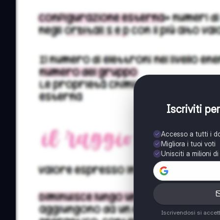
Iscriviti p
Accesso a tutti i 
Migliora i tuoi voti
Unisciti a milioni d
Iscrivendosi si accet