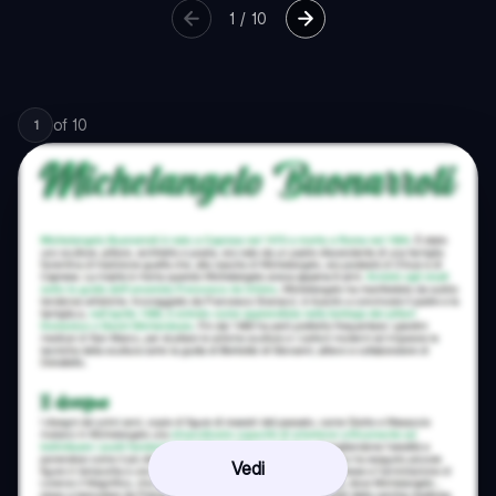
1
/
10
of
10
1
Vedi