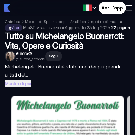
Apri l'app
Chimica
Metodi di Spettroscopia Analitica
spettro di massa
16.485
visualizzazioni
·
Aggiornato
23 lug 2026
·
22 pagine
Arte
Tutto su Michelangelo Buonarroti:
Vita, Opere e Curiosità
Aurora🌼
Segui
@
aurora_scocchi
Michelangelo Buonarroti
è stato uno dei più grandi
artisti del...
Mostra di più