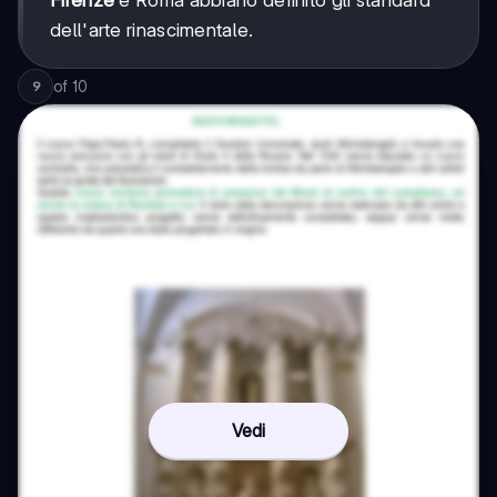
Firenze
e Roma abbiano definito gli standard
dell'arte rinascimentale.
of
10
9
Vedi