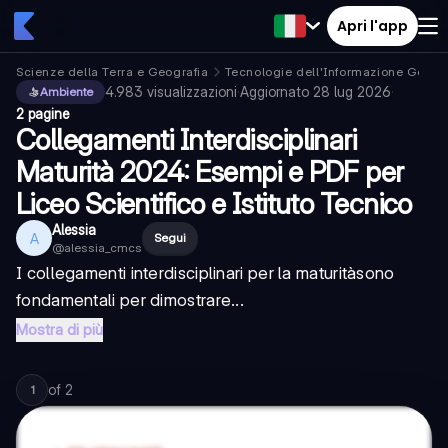
Apri l'app
Scienze della Terra e Geografia
Tecnologie dell'Informazione Geogr
4.983
visualizzazioni
·
Aggiornato
28 lug 2026
·
Ambiente
2 pagine
Collegamenti Interdisciplinari
Maturità 2024: Esempi e PDF per
Liceo Scientifico e Istituto Tecnico
Alessia
A
Segui
@
alessia_cmcs
I
collegamenti interdisciplinari per la maturità
sono
fondamentali per dimostrare...
Mostra di più
of
2
1