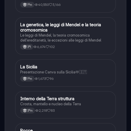
40,550
3,166
1ªm
L
La genetica, le leggi di Mendel e la teoria
Scienze
cromosomica
Le leggi di Mendel, la teoria cromosomica
dell'ereditarietà, le eccezioni alle leggi di Mendel
6,674
102
3ªl
L
La Sicilia
Ambiente
Presentazione Canva sulla Sicilia🫶🇮🇹
1,673
96
1ªm
I
Interno della Terra struttura
Scienze
Crosta, mantello e nucleo della Terra
2,218
83
3ªm
Rocce
Scienze