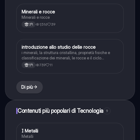
Minerali e rocce
Scienze
Minerali e rocce
1,516
39
3ªl
introduzione allo studio delle rocce
Scienze
i minerali, la struttura cristallina, proprietà fisiche e
classificazione dei minerali, le rocce e il ciclo
litogenico
739
11
5ªl
Di più
Contenuti più popolari di Tecnologia
9
I Metalli
Tecnologia
Metalli