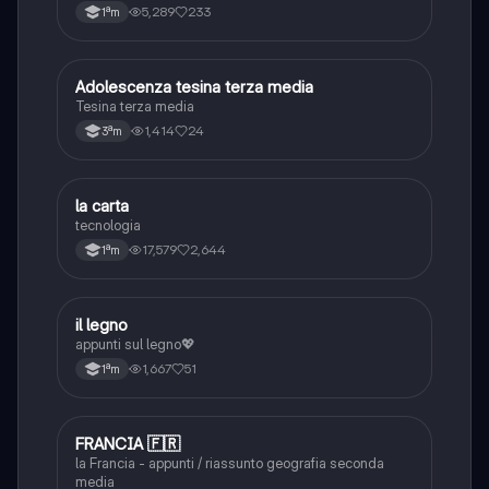
5,289
233
1ªm
A
Adolescenza tesina terza media
Ambiente
Tesina terza media
1,414
24
3ªm
L
la carta
Tecnologia
tecnologia
17,579
2,644
1ªm
I
il legno
Scienze
appunti sul legno💖
1,667
51
1ªm
F
FRANCIA 🇫🇷
Ambiente
la Francia - appunti / riassunto geografia seconda
media