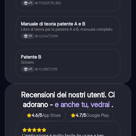
77,520
5,352
4ªl
M
Manuale di teoria patente A e B
Italiano
Libro di teoria per la patente A e B, manuale completo
11,014
299
3ªl
P
Patente B
Altro
Schemi
11,035
275
4ªl
Recensioni dei nostri utenti. Ci
adorano -
e anche tu, vedrai
.
4.6
/5
App Store
4.7
/5
Google Play
L'applicazione è molto facile da usare e ben