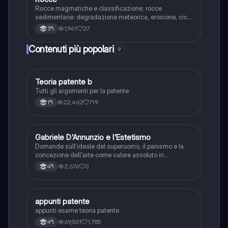
R
Rocce magmatiche e classificazione; rocce
sedimentarie: degradazione meteorica, erosione, ciclo
sedimentario, classificazione; rocce metamorfiche:
1,961
27
3ªl
metamorfismo, caratteristiche e classificazione
Contenuti più popolari
9
T
Teoria patente b
Altro
Tutti gli argomenti per la patente
22,462
719
1ªl
G
Gabriele D'Annunzio e l'Estetismo
Italiano
Domande sull'ideale del superuomo, il panismo e la
concezione dell'arte come valore assoluto in
D'Annunzio.
2,676
0
4ªl
A
appunti patente
Altro
appunti esame teoria patente
69,501
1,785
4ªl