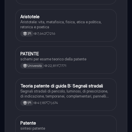
Aristotele
Filosofia
Aristotele: vita, metafisica, fisica, etica e politica,
retorica e poetica
7,642
216
3ªl
P
PATENTE
Altro
schemi per esame teorico della patente
22,811
771
Università
T
Teoria patente di guida B: Segnali stradali
Ed. civ.
Segnali stradali di pericolo, luminosi, di prescrizione,
di indicazione, temporanei, complementari, pannelli
integrativi, segnaletica orizzontale, segnalazioni
41,187
1,674
5ªl
agenti del traffico, distanza di visibilità per l‘arresto,
minima di sicurezza.
P
Patente
Altro
sintesi patente