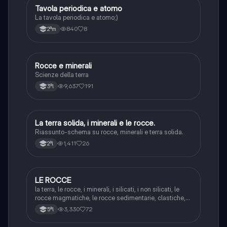
Tavola periodica e atomo
Scienze
La tavola periodica e atomo;)
840
8
2ªm
Rocce e minerali
Scienze
Scienze della terra
9,637
191
3ªl
La terra solida, i minerali e le rocce.
Scienze
Riassunto-schema su rocce, minerali e terra solida.
1,411
26
2ªl
LE ROCCE
Scienze
la terra, le rocce, i minerali, i silicati, i non silicati, le
rocce magmatiche, le rocce sedimentarie, clastiche,
organogene, chimiche, le rocce metamorfiche
3,330
72
5ªl