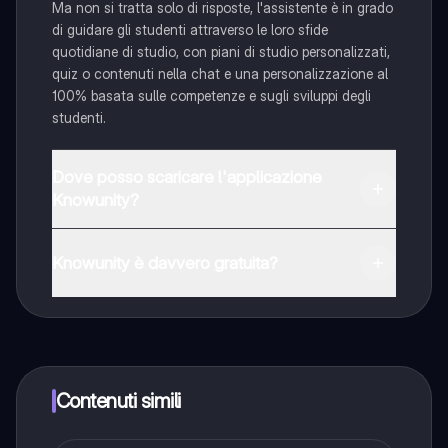
Ma non si tratta solo di risposte, l'assistente è in grado
di guidare gli studenti attraverso le loro sfide
quotidiane di studio, con piani di studio personalizzati,
quiz o contenuti nella chat e una personalizzazione al
100% basata sulle competenze e sugli sviluppi degli
studenti.
Dove posso scaricare l'applicazione
Knowunity?
È possibile scaricare l'applicazione dal Google Play
Store e dall'Apple App Store.
Knowunity è davvero gratuita?
Sì, hai accesso completamente gratuito a tutti i
contenuti nell'app e puoi chattare o seguire i Creatori in
qualsiasi momento. Sbloccherai nuove funzioni
crescendo il tuo numero di follower. Inoltre, offriamo
Knowunity Premium, che consente di studiare senza
Contenuti simili
alcun limite!!