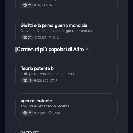
rapporto intellettuale e potere, incontro tra culture,
17,211
412
5ªl
tempo e memoria, guerra e pace, eros e thanatos,
l’infinito
Giolitti e la prima guerra mondiale
Altro
Giovanni Giolitti e la prima guerra mondiale
55,831
1,812
5ªl
Contenuti più popolari di Altro
9
Teoria patente b
Altro
Tutti gli argomenti per la patente
22,468
719
1ªl
appunti patente
Altro
appunti esame teoria patente
69,524
1,786
4ªl