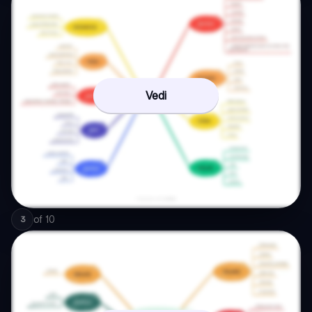
Vedi
of
10
3