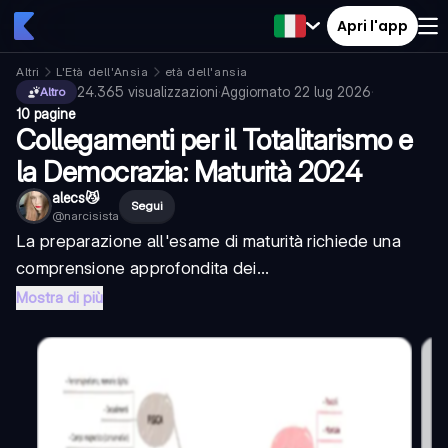
Apri l'app
Altri
L'Età dell'Ansia
età dell'ansia
24.365
visualizzazioni
·
Aggiornato
22 lug 2026
·
Altro
10 pagine
Collegamenti per il Totalitarismo e
la Democrazia: Maturità 2024
alecs😼
Segui
@
narcisista
La preparazione all'esame di maturità richiede una
comprensione approfondita dei...
Mostra di più