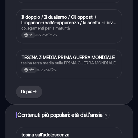
Il doppio / Il dualismo / Gli opposti /
Altro
L’inganno-realtà-apparenza / la scelta -il bivio
/ simmetria e assimetria
collegamenti per la maturità
5,251
123
5ªl
TESINA 3 MEDIA PRIMA GUERRA MONDIALE
Altro
tesina terza media sulla PRIMA GUERRA MONDIALE
2,754
31
3ªm
Di più
Contenuti più popolari: età dell'ansia
9
tesina sull’adolescenza
Altro