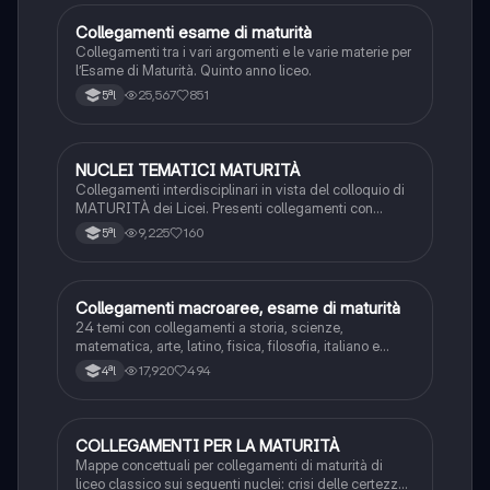
Collegamenti esame di maturità
Altro
Collegamenti tra i vari argomenti e le varie materie per
l’Esame di Maturità. Quinto anno liceo.
25,567
851
5ªl
NUCLEI TEMATICI MATURITÀ
Altro
Collegamenti interdisciplinari in vista del colloquio di
MATURITÀ dei Licei. Presenti collegamenti con
scienze umane.
9,225
160
5ªl
Collegamenti macroaree, esame di maturità
Altro
24 temi con collegamenti a storia, scienze,
matematica, arte, latino, fisica, filosofia, italiano e
inglese
17,920
494
4ªl
COLLEGAMENTI PER LA MATURITÀ
Metodo di Studio
Mappe concettuali per collegamenti di maturità di
liceo classico sui seguenti nuclei: crisi delle certezze,