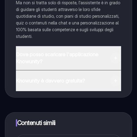
Ma non si tratta solo di risposte, l'assistente è in grado
di guidare gli studenti attraverso le loro sfide
quotidiane di studio, con piani di studio personalizzati,
quiz o contenuti nella chat e una personalizzazione al
100% basata sulle competenze e sugli sviluppi degli
studenti.
Dove posso scaricare l'applicazione
Knowunity?
È possibile scaricare l'applicazione dal Google Play
Store e dall'Apple App Store.
Knowunity è davvero gratuita?
Sì, hai accesso completamente gratuito a tutti i
contenuti nell'app e puoi chattare o seguire i Creatori in
qualsiasi momento. Sbloccherai nuove funzioni
crescendo il tuo numero di follower. Inoltre, offriamo
Knowunity Premium, che consente di studiare senza
Contenuti simili
alcun limite!!