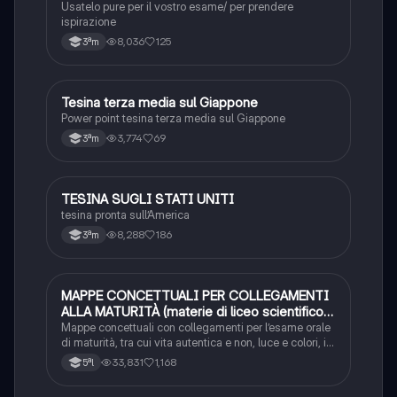
Usatelo pure per il vostro esame/ per prendere
ispirazione
8,036
125
3ªm
Tesina terza media sul Giappone
Altro
Power point tesina terza media sul Giappone
3,774
69
3ªm
TESINA SUGLI STATI UNITI
Altro
tesina pronta sull’America
8,288
186
3ªm
MAPPE CONCETTUALI PER COLLEGAMENTI
Altro
ALLA MATURITÀ (materie di liceo scientifico
ma adattabili)
Mappe concettuali con collegamenti per l’esame orale
di maturità, tra cui vita autentica e non, luce e colori, il
tempo, ambiente e natura, angoscia / solitudine /
33,831
1,168
5ªl
pessimismo, metamorfosi / evoluzione, totalitarismi, il
sogno e i vulcani.