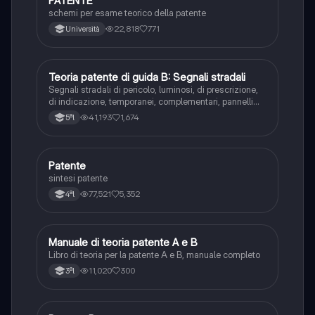
PATENTE
Altro
schemi per esame teorico della patente
22,818
771
Università
Teoria patente di guida B: Segnali stradali
Ed. civ.
Segnali stradali di pericolo, luminosi, di prescrizione,
di indicazione, temporanei, complementari, pannelli
integrativi, segnaletica orizzontale, segnalazioni
41,193
1,674
5ªl
agenti del traffico, distanza di visibilità per l‘arresto,
minima di sicurezza.
Patente
Altro
sintesi patente
77,521
5,352
4ªl
Manuale di teoria patente A e B
Italiano
Libro di teoria per la patente A e B, manuale completo
11,020
300
3ªl