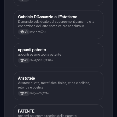
G
Gabriele D'Annunzio e l'Estetismo
Italiano
Domande sull'ideale del superuomo, il panismo e la
concezione dell'arte come valore assoluto in
D'Annunzio.
2,676
0
4ªl
appunti patente
Altro
appunti esame teoria patente
69,524
1,786
4ªl
Aristotele
Filosofia
Aristotele: vita, metafisica, fisica, etica e politica,
retorica e poetica
7,642
216
3ªl
PATENTE
Altro
schemi per esame teorico della patente