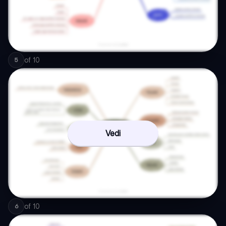
of
10
5
Vedi
of
10
6