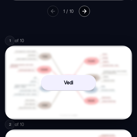
1
/
10
of
10
1
Vedi
of
10
2