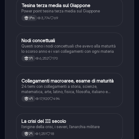
Tesina terza media sul Giappone
Altro
Power point tesina terza media sul Giappone
3,774
69
3ªm
Nodi concettuali
Altro
Questi sono i nodi concettuali che avevo alla maturità
lo scorso anno e i vari collegamenti con ogni materia
6,252
170
5ªl
Collegamenti macroaree, esame di maturità
Altro
24 temi con collegamenti a storia, scienze,
matematica, arte, latino, fisica, filosofia, italiano e
inglese
17,920
494
4ªl
La crisi del III secolo
Altro
l’origine della crisi, i severi, l’anarchia militare
1,251
18
2ªl