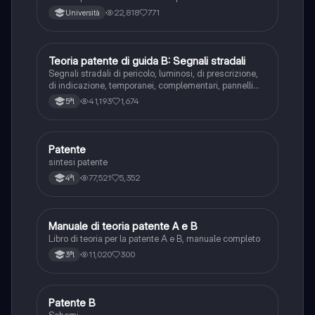
22,818
771
Università
Teoria patente di guida B: Segnali stradali
Ed. civ.
Segnali stradali di pericolo, luminosi, di prescrizione,
di indicazione, temporanei, complementari, pannelli
integrativi, segnaletica orizzontale, segnalazioni
41,193
1,674
5ªl
agenti del traffico, distanza di visibilità per l‘arresto,
minima di sicurezza.
Patente
Altro
sintesi patente
77,521
5,352
4ªl
Manuale di teoria patente A e B
Italiano
Libro di teoria per la patente A e B, manuale completo
11,020
300
3ªl
Patente B
Altro