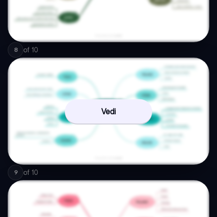
of
10
8
Vedi
of
10
9