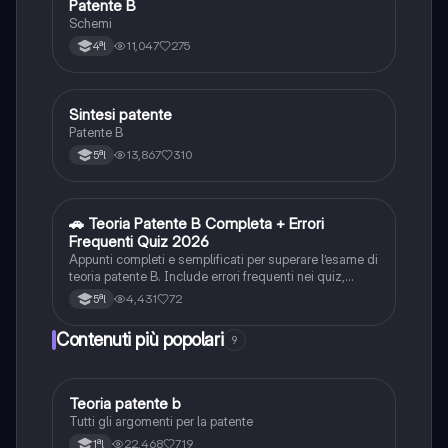
Patente B
Altro
Schemi
11,047
275
4ªl
Sintesi patente
Altro
Patente B
13,867
310
5ªl
🚗 Teoria Patente B Completa + Errori
Altro
Frequenti Quiz 2026
Appunti completi e semplificati per superare l’esame di
teoria patente B. Include errori frequenti nei quiz,
spiegazioni chiare e schemi riassuntivi.
4,431
72
5ªl
Contenuti più popolari
9
Teoria patente b
Altro
Tutti gli argomenti per la patente
22,468
719
1ªl