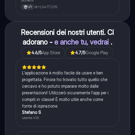
Schemi
11,047
275
4ªl
Recensioni dei nostri utenti. Ci
adorano -
e anche tu, vedrai
.
4.6
/5
App Store
4.7
/5
Google Play
L'applicazione è molto facile da usare e ben
progettata. Finora ho trovato tutto quello che
cercavo e ho potuto imparare molto dalle
presentazioni! Utilizzerò sicuramente l'app per i
compiti in classe! È molto utile anche come
fonte di ispirazione.
Stefano S
utente iOS