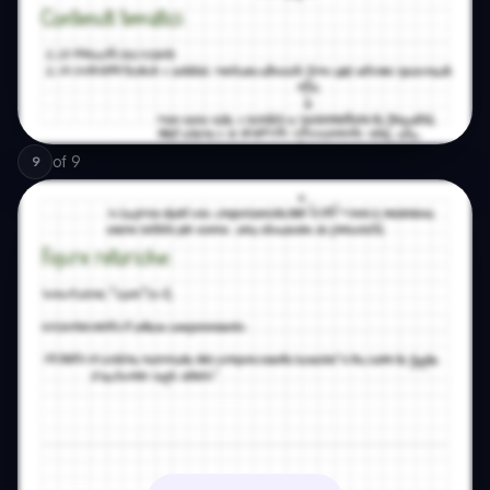
of
9
9