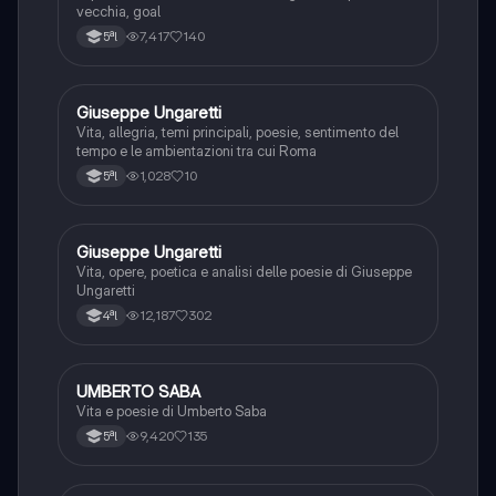
vecchia, goal
7,417
140
5ªl
Giuseppe Ungaretti
Italiano
Vita, allegria, temi principali, poesie, sentimento del
tempo e le ambientazioni tra cui Roma
1,028
10
5ªl
Giuseppe Ungaretti
Italiano
Vita, opere, poetica e analisi delle poesie di Giuseppe
Ungaretti
12,187
302
4ªl
UMBERTO SABA
Italiano
Vita e poesie di Umberto Saba
9,420
135
5ªl