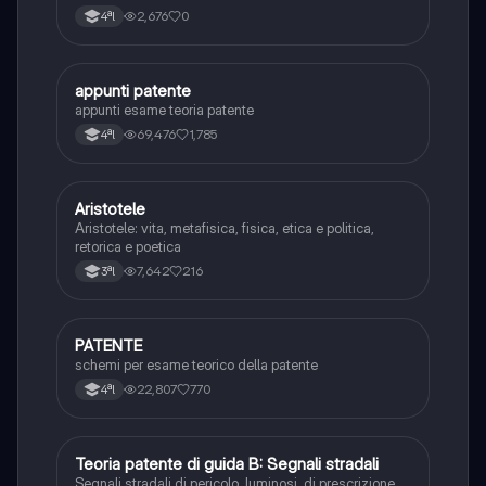
D'Annunzio.
2,676
0
4ªl
appunti patente
Altro
appunti esame teoria patente
69,476
1,785
4ªl
Aristotele
Filosofia
Aristotele: vita, metafisica, fisica, etica e politica,
retorica e poetica
7,642
216
3ªl
PATENTE
Altro
schemi per esame teorico della patente
22,807
770
4ªl
Teoria patente di guida B: Segnali stradali
Ed. civ.
Segnali stradali di pericolo, luminosi, di prescrizione,