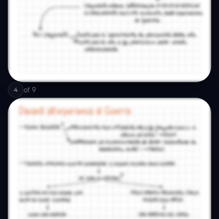
of
9
4