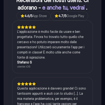
Recensioni dei nostri utenti. Ci
adorano -
e anche tu, vedrai
.
4.6
/5
App Store
4.7
/5
Google Play
L'applicazione è molto facile da usare e ben
progettata. Finora ho trovato tutto quello che
cercavo e ho potuto imparare molto dalle
presentazioni! Utilizzerò sicuramente l'app per i
compiti in classe! È molto utile anche come
fonte di ispirazione.
Stefano S
utente iOS
Questa applicazione è davvero grande! Ci sono
tantissimi appunti e aiuti con lo studio [...]. La
mia materia problematica, per esempio, è il
francese e l'app ha così tante opzioni per