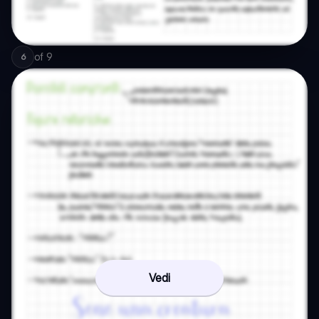
of
9
6
Vedi