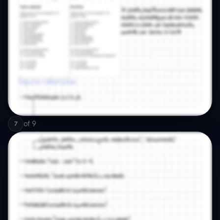
of
9
7