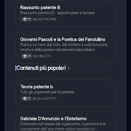
Riassunto patente B
Italiano
Riassunto patente B - appunti presi a lezione
29,773
955
5ªl
G
Giovanni Pascoli e la Poetica del Fanciullino
Italiano
Pratica sui temi del nido, del mistero e sulla funzione
intuitiva della poesia nel pensiero pascoliano.
1,354
0
4ªl
Contenuti più popolari
9
Teoria patente b
Altro
Tutti gli argomenti per la patente
22,440
717
1ªl
G
Gabriele D'Annunzio e l'Estetismo
Italiano
Domande sull'ideale del superuomo, il panismo e la
concezione dell'arte come valore assoluto in