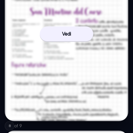
Vedi
of
9
8