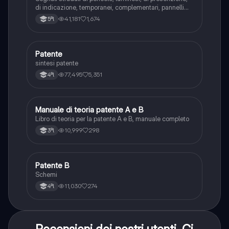
di indicazione, temporanei, complementari, pannelli
integrativi, segnaletica orizzontale, segnalazioni
41,181
1,674
5ªl
agenti del traffico, distanza di visibilità per l‘arresto,
minima di sicurezza.
Patente
Altro
sintesi patente
77,495
5,351
4ªl
Manuale di teoria patente A e B
Italiano
Libro di teoria per la patente A e B, manuale completo
10,999
298
3ªl
Patente B
Altro
Schemi
11,030
274
4ªl