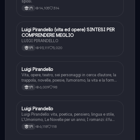
sposi.
14,105
314
2ªl
Luigi Pirandello (vita ed opere) SINTESI PER
Italiano
COMPRENDERE MEGLIO
LUIGI PIRANDELLO
93,111
5,020
5ªl
Luigi Pirandello
Italiano
Vita, opere, teatro, sei personaggi in cerca d’autore, la
trappola, novelle, poesie, l’umorismo, la vita e la forma,
frantumazione dell’Io, la civiltà moderna e
6,009
98
5ªl
l’alienazione, il treno ha fischiato, canta l’epistola, i
romanzi, io e il mio naso
Luigi Pirandello
Italiano
Luigi Pirandello: vita, poetica, pensiero, lingua e stile,
L'Umorismo, Le Novelle per un anno, I romanzi: il fu
Mattia Pascal, Quaderni di Serafino Gubbio operatore;
6,118
118
5ªl
Uno, nessuno e centomila; il teatro: Sei personaggi in
cerca d'autore; Enrico IV.