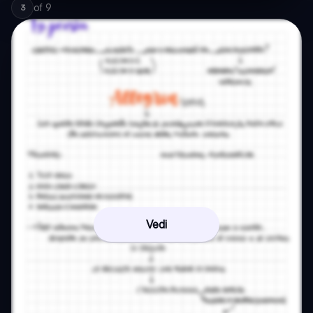
of
9
3
Vedi