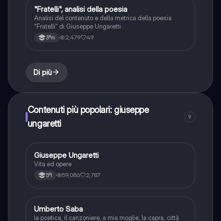
"Fratelli", analisi della poesia
Italiano
Analisi del contenuto e della metrica della poesia
"Fratelli" di Giuseppe Ungaretti
2,479
49
3ªm
Di più
Contenuti più popolari: giuseppe
9
ungaretti
Giuseppe Ungaretti
Italiano
Vita ed opere
59,086
2,787
5ªl
Umberto Saba
Italiano
la poetica, il canzoniere, a mia moglie, la capra, città