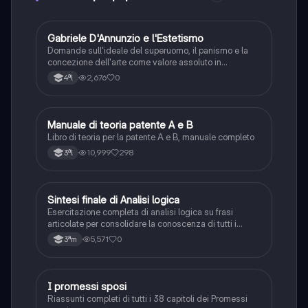
G
Gabriele D'Annunzio e l'Estetismo
Italiano
Domande sull'ideale del superuomo, il panismo e la
concezione dell'arte come valore assoluto in
D'Annunzio.
2,676
0
4ªl
Manuale di teoria patente A e B
Italiano
Libro di teoria per la patente A e B, manuale completo
10,999
298
3ªl
S
Sintesi finale di Analisi logica
Italiano
Esercitazione completa di analisi logica su frasi
articolate per consolidare la conoscenza di tutti i
complementi.
5,571
0
3ªm
I promessi sposi
Italiano
Riassunti completi di tutti i 38 capitoli dei Promessi