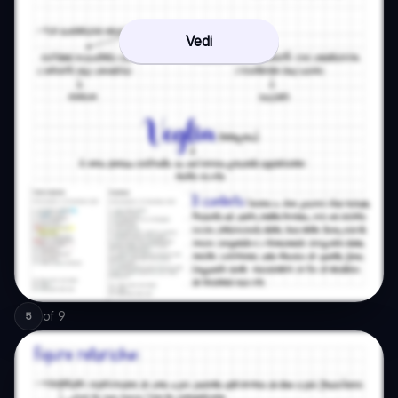
Vedi
of
9
5