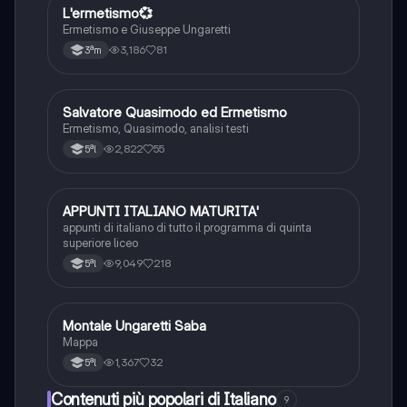
L'ermetismo💞
Italiano
Ermetismo e Giuseppe Ungaretti
3,186
81
3ªm
Salvatore Quasimodo ed Ermetismo
Italiano
Ermetismo, Quasimodo, analisi testi
2,822
55
5ªl
APPUNTI ITALIANO MATURITA'
Italiano
appunti di italiano di tutto il programma di quinta
superiore liceo
9,049
218
5ªl
Montale Ungaretti Saba
Italiano
Mappa
1,367
32
5ªl
Contenuti più popolari di Italiano
9