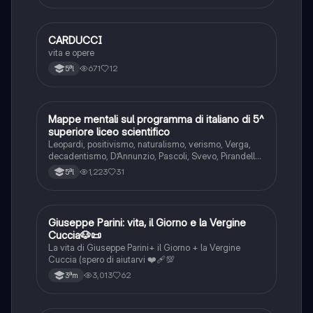
CARDUCCI
Italiano
vita e opere
671
12
5ªl
Mappe mentali sul programma di italiano di 5^
Italiano
superiore liceo scientifico
Leopardi, positivismo, naturalismo, verismo, Verga,
decadentismo, D’Annunzio, Pascoli, Svevo, Pirandello,
Ungaretti e ermetismo
1,223
31
5ªl
Giuseppe Parini: vita, il Giorno e la Vergine
Italiano
Cuccia🐶📜
La vita di Giuseppe Parini+ il Giorno + la Vergine
Cuccia (spero di aiutarvi ❤️‍🩹💯
3,013
62
3ªm