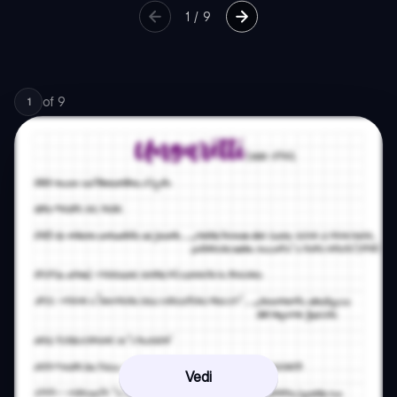
1
/
9
of
9
1
Vedi