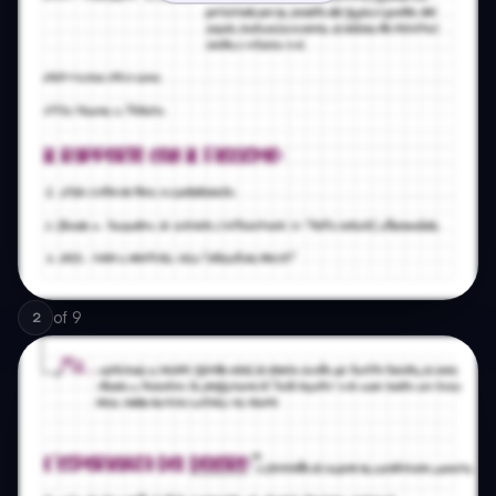
of
9
2