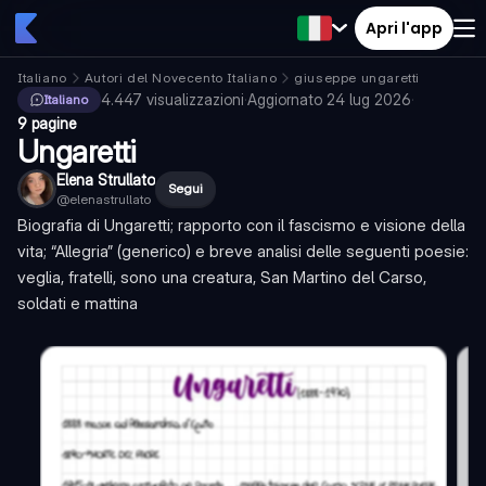
Apri l'app
Italiano
Autori del Novecento Italiano
giuseppe ungaretti
4.447
visualizzazioni
·
Aggiornato
24 lug 2026
·
Italiano
9 pagine
Ungaretti
Elena Strullato
Segui
@
elenastrullato
Biografia di Ungaretti; rapporto con il fascismo e visione della
vita; “Allegria” (generico) e breve analisi delle seguenti poesie:
veglia, fratelli, sono una creatura, San Martino del Carso,
soldati e mattina