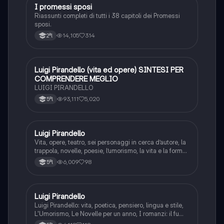
I promessi sposi
Italiano
Riassunti completi di tutti i 38 capitoli dei Promessi
sposi.
14,105
314
2ªl
Luigi Pirandello (vita ed opere) SINTESI PER
Italiano
COMPRENDERE MEGLIO
LUIGI PIRANDELLO
93,111
5,020
5ªl
Luigi Pirandello
Italiano
Vita, opere, teatro, sei personaggi in cerca d’autore, la
trappola, novelle, poesie, l’umorismo, la vita e la forma,
frantumazione dell’Io, la civiltà moderna e
6,009
98
5ªl
l’alienazione, il treno ha fischiato, canta l’epistola, i
romanzi, io e il mio naso
Luigi Pirandello
Italiano
Luigi Pirandello: vita, poetica, pensiero, lingua e stile,
L'Umorismo, Le Novelle per un anno, I romanzi: il fu
Mattia Pascal, Quaderni di Serafino Gubbio operatore;