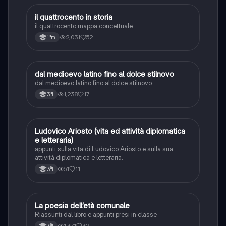
il quattrocento in storia
Italiano
il quattrocento mappa concettuale
2,031
52
1ªm
dal medioevo latino fino al dolce stilnovo
Italiano
dal medioevo latino fino al dolce stilnovo
1,238
17
3ªl
Ludovico Ariosto (vita ed attività diplomatica
Italiano
e letteraria)
appunti sulla vita di Ludovico Ariosto e sulla sua
attività diplomatica e letteraria.
51
11
3ªl
La poesia dell’età comunale
Italiano
Riassunti dal libro e appunti presi in classe
1,371
32