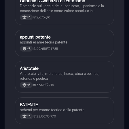
G
Gabriele D'Annunzio e l'Estetismo
Italiano
Domande sull'ideale del superuomo, il panismo e la
concezione dell'arte come valore assoluto in
D'Annunzio.
2,676
0
4ªl
appunti patente
Altro
appunti esame teoria patente
69,458
1,785
4ªl
Aristotele
Filosofia
Aristotele: vita, metafisica, fisica, etica e politica,
retorica e poetica
7,642
216
3ªl
PATENTE
Altro
schemi per esame teorico della patente
22,807
770
4ªl