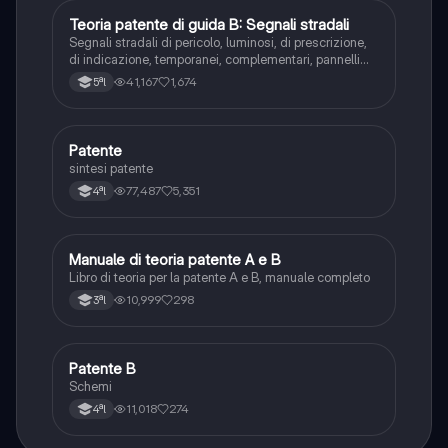
Teoria patente di guida B: Segnali stradali
Ed. civ.
Segnali stradali di pericolo, luminosi, di prescrizione,
di indicazione, temporanei, complementari, pannelli
integrativi, segnaletica orizzontale, segnalazioni
41,167
1,674
5ªl
agenti del traffico, distanza di visibilità per l‘arresto,
minima di sicurezza.
Patente
Altro
sintesi patente
77,487
5,351
4ªl
Manuale di teoria patente A e B
Italiano
Libro di teoria per la patente A e B, manuale completo
10,999
298
3ªl
Patente B
Altro
Schemi
11,018
274
4ªl