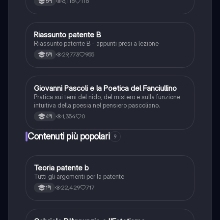
6,118
118
5ªl
Uno, nessuno e centomila; il teatro: Sei personaggi in
cerca d'autore; Enrico IV.
Riassunto patente B
Italiano
Riassunto patente B - appunti presi a lezione
29,773
955
5ªl
G
Giovanni Pascoli e la Poetica del Fanciullino
Italiano
Pratica sui temi del nido, del mistero e sulla funzione
intuitiva della poesia nel pensiero pascoliano.
1,354
0
4ªl
Contenuti più popolari
9
Teoria patente b
Altro
Tutti gli argomenti per la patente
22,429
717
1ªl