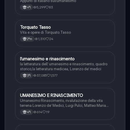
Appunti di italiano sull’umanesimo
5,299
83
4ªl
Torquato Tasso
Italiano
Vita e opere di Torquato Tasso
1,310
24
2ªm
l’umanesimo e rinascimento
Italiano
la letteratura dell’ umanesimo e rinascimento, quadro
storico,la letteratura medicea, Lorenzo de’ medici
37,085
1,577
3ªl
UMANESIMO E RINASCIMENTO
Italiano
Umanesimo Rinascimento, rivalutazione della vita
terrena Lorenzo de’ Medici, Luigi Pulci, Matteo Maria
Boiardo, Orlando innamorato Ludovico Ariosto,
614
19
4ªl
l’Orlando furioso