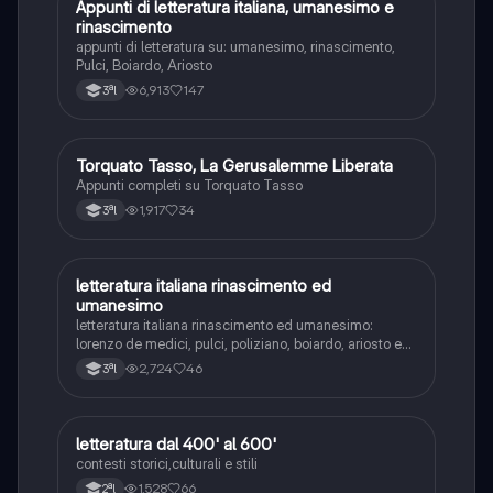
Appunti di letteratura italiana, umanesimo e
Italiano
rinascimento
appunti di letteratura su: umanesimo, rinascimento,
Pulci, Boiardo, Ariosto
6,913
147
3ªl
Torquato Tasso, La Gerusalemme Liberata
Italiano
Appunti completi su Torquato Tasso
1,917
34
3ªl
letteratura italiana rinascimento ed
Italiano
umanesimo
letteratura italiana rinascimento ed umanesimo:
lorenzo de medici, pulci, poliziano, boiardo, ariosto e
machiavelli
2,724
46
3ªl
letteratura dal 400' al 600'
Italiano
contesti storici,culturali e stili
1,528
66
2ªl