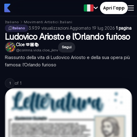
Apri l'app
Italiano
Movimenti Artistici Italiani
3.939
visualizzazioni
·
Aggiornato
19 lug 2026
·
1 pagina
Italiano
Ludovico Ariosto e l’Orlando furioso
Cloe 🫶🏼📚
Segui
@
corinna.viola.cloe_jknv
Riassunto della vita di Ludovico Ariosto e della sua opera più
famosa: l’Orlando furioso
of
1
1