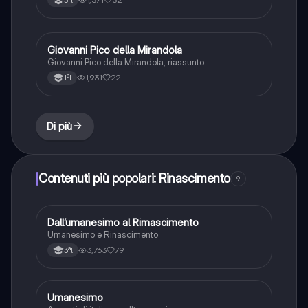
3ªl
Giovanni Pico della Mirandola
Italiano
Giovanni Pico della Mirandola, riassunto
1,931
22
1ªl
Di più
Contenuti più popolari: Rinascimento
9
Dall’umanesimo al Rimascimento
Italiano
Umanesimo e Rinascimento
3,763
79
3ªl
Umanesimo
Italiano