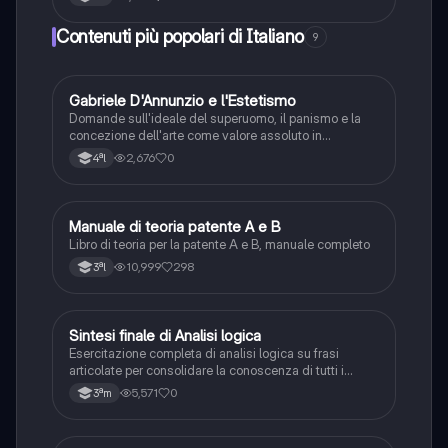
Contenuti più popolari di Italiano
9
G
Gabriele D'Annunzio e l'Estetismo
Italiano
Domande sull'ideale del superuomo, il panismo e la
concezione dell'arte come valore assoluto in
D'Annunzio.
2,676
0
4ªl
Manuale di teoria patente A e B
Italiano
Libro di teoria per la patente A e B, manuale completo
10,999
298
3ªl
S
Sintesi finale di Analisi logica
Italiano
Esercitazione completa di analisi logica su frasi
articolate per consolidare la conoscenza di tutti i
complementi.
5,571
0
3ªm