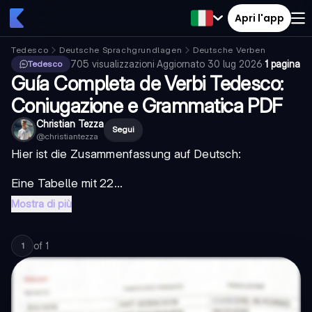
Apri l'app
Tedesco
Deutsche Sprachgrundlagen
Deutsche Verben
705
visualizzazioni
·
Aggiornato
30 lug 2026
·
1 pagina
Tedesco
Guía Completa de Verbi Tedesco:
Coniugazione e Grammatica PDF
Christian Tezza
Segui
@
christiantezza
Hier ist die Zusammenfassung auf Deutsch:
Eine Tabelle mit 22...
Mostra di più
of
1
1