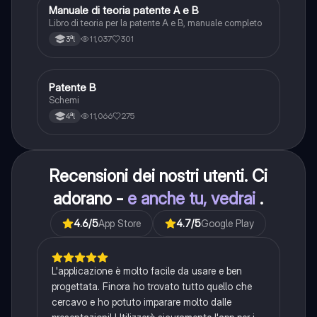
Manuale di teoria patente A e B
Italiano
Libro di teoria per la patente A e B, manuale completo
11,037
301
3ªl
Patente B
Altro
Schemi
11,066
275
4ªl
Recensioni dei nostri utenti. Ci
adorano -
e anche tu, vedrai
.
4.6
/5
App Store
4.7
/5
Google Play
L'applicazione è molto facile da usare e ben
progettata. Finora ho trovato tutto quello che
cercavo e ho potuto imparare molto dalle