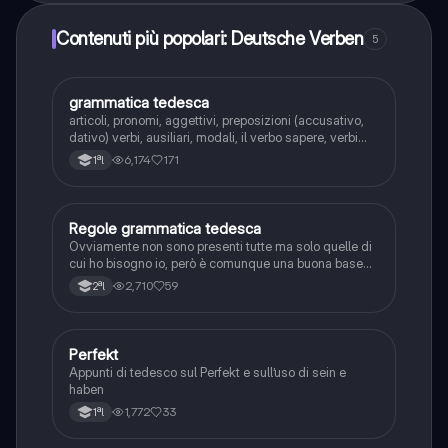
Contenuti più popolari: Deutsche Verben
5
grammatica tedesca
Tedesco
articoli, pronomi, aggettivi, preposizioni (accusativo,
dativo) verbi, ausiliari, modali, il verbo sapere, verbi
separabili e non, verbi deboli, verbi forti, aggettivi,
6,174
171
1ªl
termini e frasi utili, avverbi, subordinate, tempo,
complementi, congiunzioni
Regole grammatica tedesca
Tedesco
Ovviamente non sono presenti tutte ma solo quelle di
cui ho bisogno io, però è comunque una buona base
per sapere qualcosa di grammatica tedesca
2,710
59
2ªl
Perfekt
Tedesco
Appunti di tedesco sul Perfekt e sull’uso di sein e
haben
1,772
33
1ªl