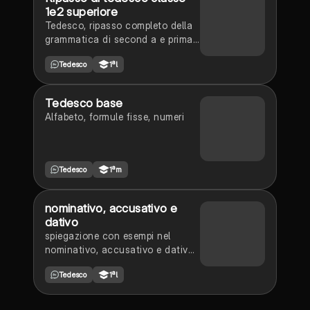
1e2 superiore
Tedesco, ripasso completo della
grammatica di second a e prima
superiore
Tedesco
1ªl
Tedesco base
Alfabeto, formule fisse, numeri
Tedesco
1ªm
nominativo, accusativo e
dativo
spiegazione con esempi nel
nominativo, accusativo e dativo
tedesco (ci sono le tabelle)
Tedesco
1ªl