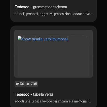
Tedesco -
grammatica tedesca
articoli, pronomi, aggettivi, preposizioni (accusativo, dativo) verbi, ausiliari, modali, il verbo sapere, verbi separabili e non, verbi deboli, verbi forti, aggettivi, termini e frasi utili, avverbi, subordinate, tempo, complementi, congiunzioni
30
705
Tedesco -
tabella verbi
eccoti una tabella veloce per imparare a memoria i verbi in tedesco