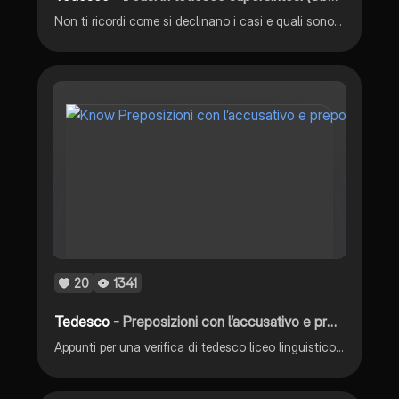
Non ti ricordi come si declinano i casi e quali sono i verbi/preposizioni che reggono vari casi? Utilizza questa slide per capire e fissare le idee in modo chiaro, ma generale
20
1341
Tedesco -
Preposizioni con l’accusativo e preposizioni con il dativo in tedesco
Appunti per una verifica di tedesco liceo linguistico su preposizioni con l’accusativo e le preposizioni con il dativo