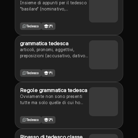
Insieme di appunti per il tedesco
"basilare" (nominativo,
accusativo, dativo e altri
concetti di livello
Tedesco
2ªl
base/intermedio)
grammatica tedesca
articoli, pronomi, aggettivi,
preposizioni (accusativo, dativo)
verbi, ausiliari, modali, il verbo
sapere, verbi separabili e non,
Tedesco
1ªl
verbi deboli, verbi forti, aggettivi,
termini e frasi utili, avverbi,
subordinate, tempo, complementi,
Regole grammatica tedesca
congiunzioni
Ovviamente non sono presenti
tutte ma solo quelle di cui ho
bisogno io, però è comunque una
buona base per sapere qualcosa
Tedesco
2ªl
di grammatica tedesca
Ripasso di tedesco classe