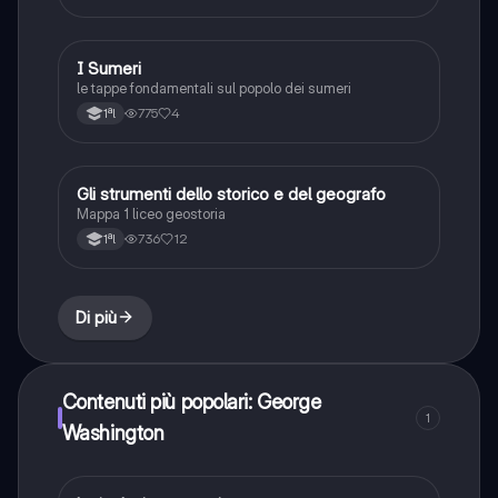
I Sumeri
Storia
le tappe fondamentali sul popolo dei sumeri
775
4
1ªl
Gli strumenti dello storico e del geografo
Storia
Mappa 1 liceo geostoria
736
12
1ªl
Di più
Contenuti più popolari: George
1
Washington