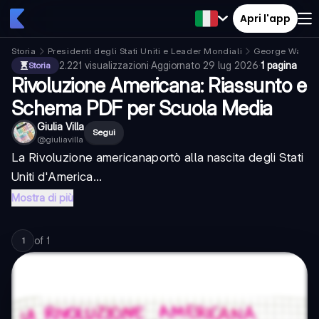
Apri l'app
Storia
Presidenti degli Stati Uniti e Leader Mondiali
George Washi
2.221
visualizzazioni
·
Aggiornato
29 lug 2026
·
1 pagina
Storia
Rivoluzione Americana: Riassunto e
Schema PDF per Scuola Media
Giulia Villa
Segui
@
giuliavilla
La
Rivoluzione americana
portò alla nascita degli Stati
Uniti d'America...
Mostra di più
of
1
1