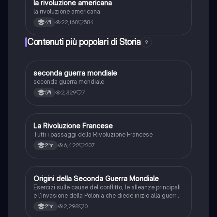
la rivoluzione americana
Storia
la rivoluzione americana
22,160
584
4ªl
Contenuti più popolari di Storia
9
S
seconda guerra mondiale
Storia
seconda guerra mondiale
2,329
7
5ªl
La Rivoluzione Francese
Storia
Tutti i passaggi della Rivoluzione Francese
6,422
207
2ªm
O
Origini della Seconda Guerra Mondiale
Storia
Esercizi sulle cause del conflitto, le alleanze principali
e l'invasione della Polonia che diede inizio alla guerra
mondiale.
2,298
0
2ªm