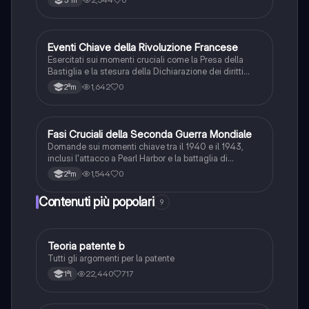
E
Eventi Chiave della Rivoluzione Francese
Storia
Esercitati sui momenti cruciali come la Presa della
Bastiglia e la stesura della Dichiarazione dei diritti
dell'uomo e del cittadino.
1,642
0
2ªm
F
Fasi Cruciali della Seconda Guerra Mondiale
Storia
Domande sui momenti chiave tra il 1940 e il 1943,
inclusi l'attacco a Pearl Harbor e la battaglia di
Stalingrado.
1,544
0
2ªm
Contenuti più popolari
9
Teoria patente b
Altro
Tutti gli argomenti per la patente
22,440
717
1ªl