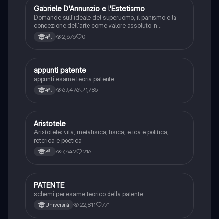
G
Gabriele D'Annunzio e l'Estetismo
Italiano
Domande sull'ideale del superuomo, il panismo e la
concezione dell'arte come valore assoluto in
D'Annunzio.
2,676
0
4ªl
appunti patente
Altro
appunti esame teoria patente
69,476
1,785
4ªl
Aristotele
Filosofia
Aristotele: vita, metafisica, fisica, etica e politica,
retorica e poetica
7,642
216
3ªl
PATENTE
Altro
schemi per esame teorico della patente
22,811
771
Università