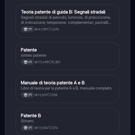
Teoria patente di guida B: Segnali stradali
Ed. civ.
Segnali stradali di pericolo, luminosi, di prescrizione,
di indicazione, temporanei, complementari, pannelli
integrativi, segnaletica orizzontale, segnalazioni
41,181
1,674
5ªl
agenti del traffico, distanza di visibilità per l‘arresto,
minima di sicurezza.
Patente
Altro
sintesi patente
77,495
5,351
4ªl
Manuale di teoria patente A e B
Italiano
Libro di teoria per la patente A e B, manuale completo
11,001
298
3ªl
Patente B
Altro
Schemi
11,034
274
4ªl