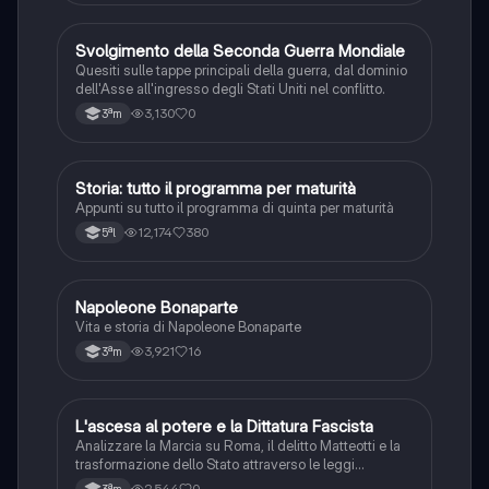
S
Svolgimento della Seconda Guerra Mondiale
Storia
Quesiti sulle tappe principali della guerra, dal dominio
dell'Asse all'ingresso degli Stati Uniti nel conflitto.
3,130
0
3ªm
Storia: tutto il programma per maturità
Storia
Appunti su tutto il programma di quinta per maturità
12,174
380
5ªl
N
Napoleone Bonaparte
Storia
Vita e storia di Napoleone Bonaparte
3,921
16
3ªm
L
L'ascesa al potere e la Dittatura Fascista
Storia
Analizzare la Marcia su Roma, il delitto Matteotti e la
trasformazione dello Stato attraverso le leggi
fascistissime.
2,544
0
3ªm