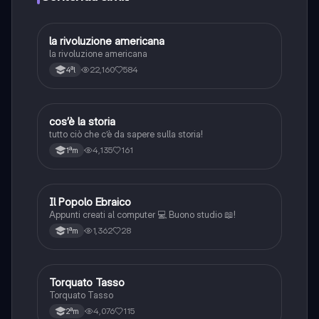
alcun limite!!
la rivoluzione americana
Storia
la rivoluzione americana
22,160
584
4ªl
cos’è la storia
Storia
tutto ciò che c’è da sapere sulla storia!
4,135
161
1ªm
Il Popolo Ebraico
Storia
Appunti creati al computer 💻 Buono studio 📖!
1,362
28
1ªm
Torquato Tasso
Storia
Torquato Tasso
4,076
115
2ªm