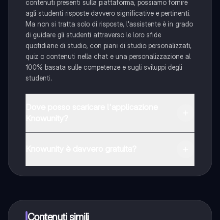
contenuti presenti sulla piattaforma, possiamo fornire
agli studenti risposte davvero significative e pertinenti.
Ma non si tratta solo di risposte, l'assistente è in grado
di guidare gli studenti attraverso le loro sfide
quotidiane di studio, con piani di studio personalizzati,
quiz o contenuti nella chat e una personalizzazione al
100% basata sulle competenze e sugli sviluppi degli
studenti.
Dove posso scaricare l'applicazione
Knowunity?
È possibile scaricare l'applicazione dal Google Play
Store e dall'Apple App Store.
Knowunity è davvero gratuita?
Sì, hai accesso completamente gratuito a tutti i
contenuti nell'app e puoi chattare o seguire i Creatori in
qualsiasi momento. Sbloccherai nuove funzioni
crescendo il tuo numero di follower. Inoltre, offriamo
Knowunity Premium, che consente di studiare senza
Contenuti simili