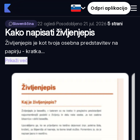
Odpri aplikacijo
22
ogledi
·
Posodobljeno
21. jul. 2026
·
5 strani
Slovenščina
Kako napisati življenjepis
Življenjepis je kot tvoja osebna predstavitev na
papirju - kratka...
Prikaži več