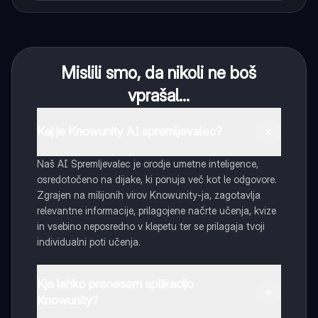
Mislili smo, da nikoli ne boš
vprašal...
Kaj je Knowunity AI spremljevalec?
Naš AI Spremljevalec je orodje umetne inteligence,
osredotočeno na dijake, ki ponuja več kot le odgovore.
Zgrajen na milijonih virov Knowunity-ja, zagotavlja
relevantne informacije, prilagojene načrte učenja, kvize
in vsebino neposredno v klepetu ter se prilagaja tvoji
individualni poti učenja.
Kje lahko prenesem aplikacijo
Knowunity?