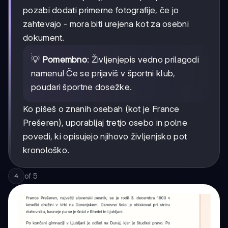
pozabi dodati primerne fotografije, če jo
zahtevajo - mora biti urejena kot za osebni
dokument.
💡
Pomembno
: Življenjepis vedno prilagodi
namenu! Če se prijaviš v športni klub,
poudari športne dosežke.
Ko pišeš o znanih osebah (kot je France
Prešeren), uporabljaj tretjo osebo in polne
povedi, ki opisujejo njihovo življenjsko pot
kronološko.
of
5
4