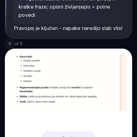
kratke fraze; opisni življenjepis = polne
povedi
Pravopis je ključen - napake naredijo slab vtis!
of
5
5