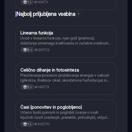
in vpliv na slovensko književnost (npr. Anton Tomaž
100
1
1. l.
Linhart, Valentin Vodnik), ki so postavili temelje
slovenske kulture.
Najbolj priljubljena vsebina
9
Linearna funkcija
Matematika
Uvod v linearno funkcijo, njen graf (premica),
določanje smernega koeficienta in začetne vrednosti.
Učenci bodo znali narisati graf linearne funkcije.
201
2
8. r.
Celično dihanje in fotosinteza
Naravoslovje
Preučevanje procesov pridobivanja energije v celicah
(glikoliza, Krebsov cikel, oksidativna fosforilacija) in
pretvorbe svetlobne energije v kemično energijo
145
3
2. l.
(fotosinteza).
Časi (ponovitev in poglobljeno)
Angleščina
Učenci bodo ponovili in poglobili znanje o vseh
ključnih časih (sedanjik, preteklik, prihodnjik), vključno
s Perfect tenses (Present Perfect Continuous, Past
312
11
1. l.
Perfect, Future Perfect) in njihovo uporabo.