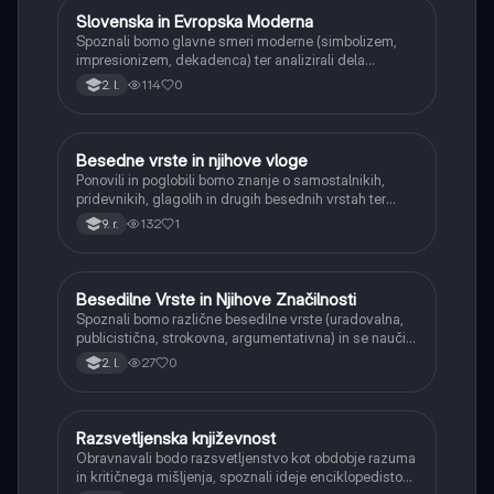
Slovenska in Evropska Moderna
Slovenščina
Spoznali bomo glavne smeri moderne (simbolizem,
impresionizem, dekadenca) ter analizirali dela
slovenskih modernistov (Cankar, Župančič, Kette,
114
0
2. l.
Murn) in njihov pomen za razvoj slovenske literature.
Besedne vrste in njihove vloge
Slovenščina
Ponovili in poglobili bomo znanje o samostalnikih,
pridevnikih, glagolih in drugih besednih vrstah ter
spoznali njihove vloge v stavku. Naučili se bomo
132
1
9. r.
prepoznavati in pravilno uporabljati posamezne
besedne vrste v različnih kontekstih.
Besedilne Vrste in Njihove Značilnosti
Slovenščina
Spoznali bomo različne besedilne vrste (uradovalna,
publicistična, strokovna, argumentativna) in se naučili
prepoznavati njihove strukturne in jezikovne
27
0
2. l.
značilnosti ter namen.
Razsvetljenska književnost
Slovenščina
Obravnavali bodo razsvetljenstvo kot obdobje razuma
in kritičnega mišljenja, spoznali ideje enciklopedistov