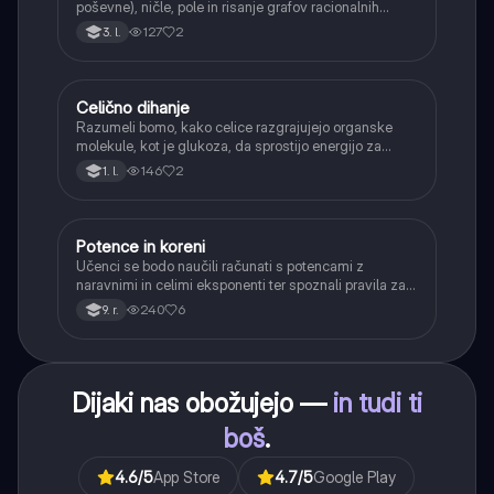
poševne), ničle, pole in risanje grafov racionalnih
funkcij.
127
2
3. l.
Celično dihanje
Biologija
Razumeli bomo, kako celice razgrajujejo organske
molekule, kot je glukoza, da sprostijo energijo za
svoje delovanje.
146
2
1. l.
Potence in koreni
Matematika
Učenci se bodo naučili računati s potencami z
naravnimi in celimi eksponenti ter spoznali pravila za
računanje z njimi. Obravnavali bodo kvadratne in
240
6
9. r.
kubične korene ter delno korenjenje in racionalizacijo
imenovalca.
Dijaki nas obožujejo —
in tudi ti
boš
.
4.6
/5
App Store
4.7
/5
Google Play