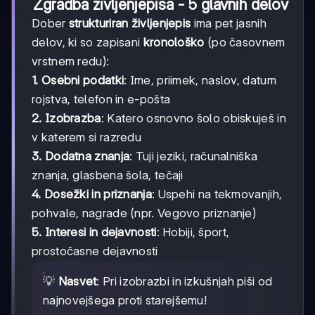
Zgradba življenjepisa - 5 glavnih delov
Dober
strukturiran življenjepis
ima pet jasnih
delov, ki so zapisani
kronološko
(po časovnem
vrstnem redu):
1. Osebni podatki
: Ime, priimek, naslov, datum
rojstva, telefon in e-pošta
2. Izobrazba
: Katero osnovno šolo obiskuješ in
v katerem si razredu
3. Dodatna znanja
: Tuji jeziki, računalniška
znanja, glasbena šola, tečaji
4. Dosežki in priznanja
: Uspehi na tekmovanjih,
pohvale, nagrade (npr. Vegovo priznanje)
5. Interesi in dejavnosti
: Hobiji, šport,
prostočasne dejavnosti
💡
Nasvet
: Pri izobrazbi in izkušnjah piši od
najnovejšega proti starejšemu!