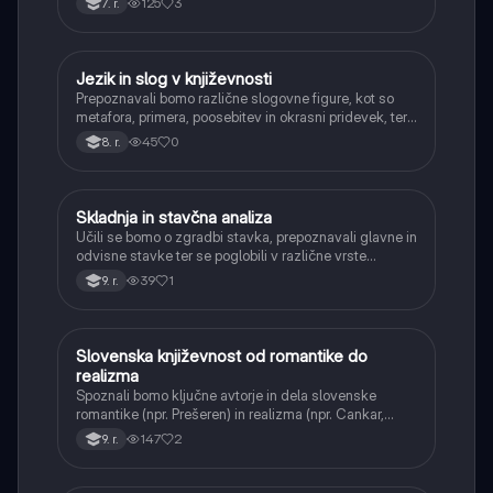
125
3
7. r.
Jezik in slog v književnosti
Slovenščina
Prepoznavali bomo različne slogovne figure, kot so
metafora, primera, poosebitev in okrasni pridevek, ter
razumeli njihov pomen pri ustvarjanju vzdušja in
45
0
8. r.
sporočila.
Skladnja in stavčna analiza
Slovenščina
Učili se bomo o zgradbi stavka, prepoznavali glavne in
odvisne stavke ter se poglobili v različne vrste
odvisnikov. Razumeli bomo, kako se stavki
39
1
9. r.
povezujejo v smiselne celote in kako jih pravilno
analizirati.
Slovenska književnost od romantike do
Slovenščina
realizma
Spoznali bomo ključne avtorje in dela slovenske
romantike (npr. Prešeren) in realizma (npr. Cankar,
Kersnik, Tavčar). Razumeli bomo zgodovinski in
147
2
9. r.
družbeni kontekst teh obdobij ter njihov vpliv na
književnost.