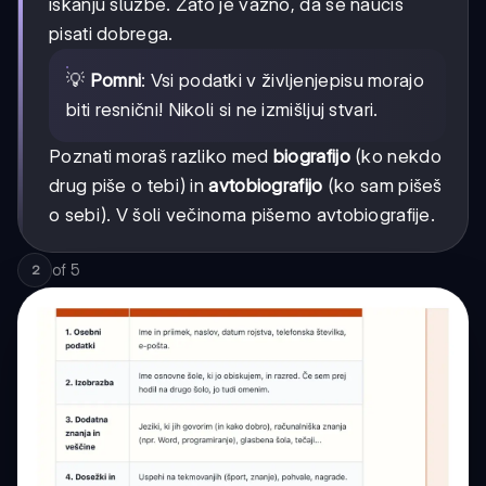
iskanju službe. Zato je važno, da se naučiš
pisati dobrega.
💡
Pomni
: Vsi podatki v življenjepisu morajo
biti resnični! Nikoli si ne izmišljuj stvari.
Poznati moraš razliko med
biografijo
(ko nekdo
drug piše o tebi) in
avtobiografijo
(ko sam pišeš
o sebi). V šoli večinoma pišemo avtobiografije.
of
5
2