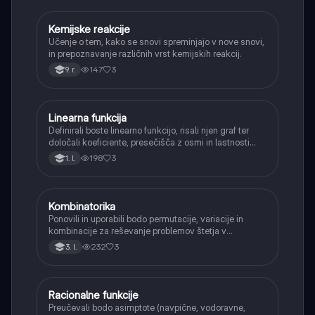
Kemijske reakcije
Naravoslovje
Učenje o tem, kako se snovi spreminjajo v nove snovi,
in prepoznavanje različnih vrst kemijskih reakcij.
147
3
9. r.
Linearna funkcija
Matematika
Definirali boste linearno funkcijo, risali njen graf ter
določali koeficiente, presečišča z osmi in lastnosti
(naraščanje/padanje).
198
3
1. l.
Kombinatorika
Matematika
Ponovili in uporabili bodo permutacije, variacije in
kombinacije za reševanje problemov štetja v
verjetnosti.
232
3
3. l.
Racionalne funkcije
Matematika
Preučevali bodo asimptote (navpične, vodoravne,