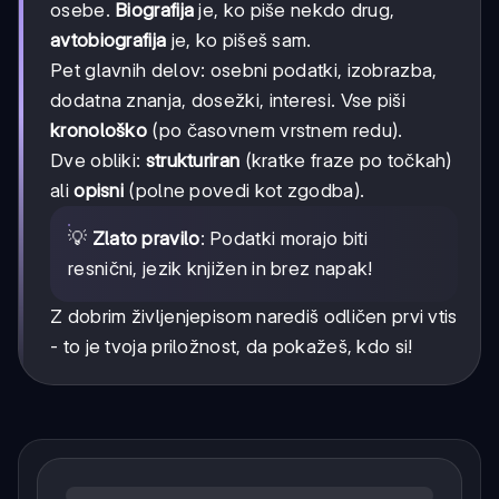
osebe.
Biografija
je, ko piše nekdo drug,
avtobiografija
je, ko pišeš sam.
Pet glavnih delov: osebni podatki, izobrazba,
dodatna znanja, dosežki, interesi. Vse piši
kronološko
(po časovnem vrstnem redu).
Dve obliki:
strukturiran
(kratke fraze po točkah)
ali
opisni
(polne povedi kot zgodba).
💡
Zlato pravilo
: Podatki morajo biti
resnični, jezik knjižen in brez napak!
Z dobrim življenjepisom narediš odličen prvi vtis
- to je tvoja priložnost, da pokažeš, kdo si!