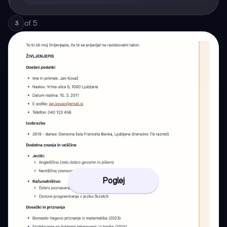
of
5
3
Poglej