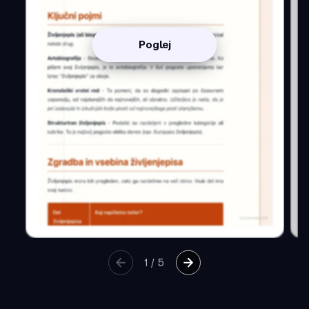
Poglej
1
/
5