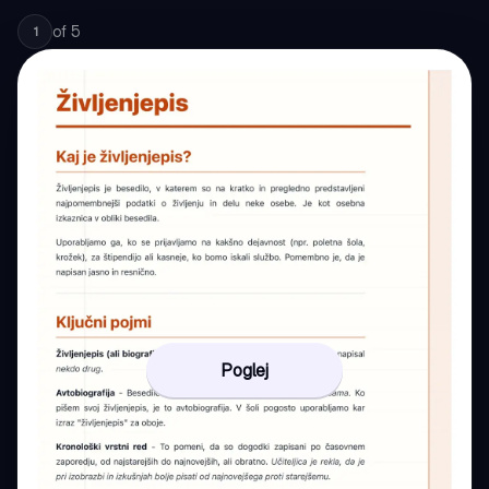
of
5
1
Poglej