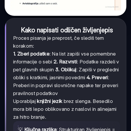
Kako napisati odličen življenjepis
Proces pisanja je preprost, če slediš tem
korakom:
1. Zberi podatke
: Na list zapiši vse pomembne
informacije o sebi
2. Razvrsti
: Podatke razdeli v
pet glavnih skupin
3. Oblikuj
: Zapiši v pregledni
obliki s kratkimi, jasnimi povedmi
4. Preveri
:
Preberi in popravi slovnične napake ter preveri
pravilnost podatkov
Uporabljaj
knjižni jezik
brez slenga. Besedilo
mora biti lepo oblikovano z naslovi in alinejami
za hitro branje.
💡
Ključna razlika
: Strukturiran življenjepis =