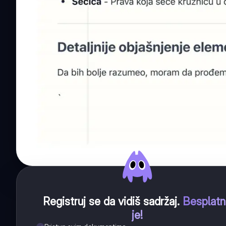
Registruj se da vidiš sadržaj
.
Besplat
je!