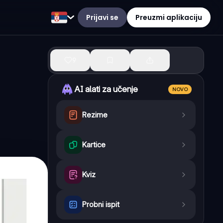
Prijavi se
Preuzmi aplikaciju
9
AI alati za učenje
NOVO
Rezime
Kartice
Kviz
Probni ispit