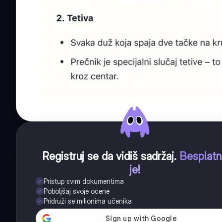
Registruj se da vidiš sadržaj
.
Besplat
je!
Pristup svim dokumentima
Poboljšaj svoje ocene
Pridruži se milionima učenika