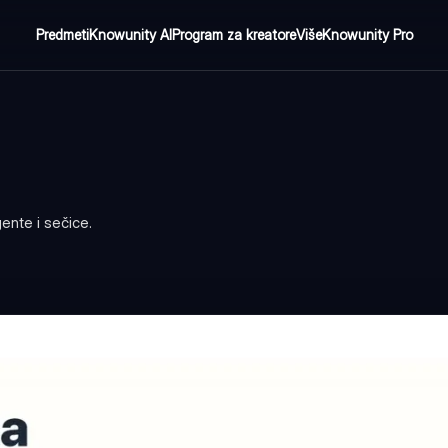
Predmeti
Knowunity AI
Program za kreatore
Više
Knowunity Pro
gente i sečice.