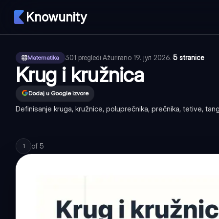
Knowunity
301
pregledi
·
Ažurirano
19. јул 2026.
·
5 stranice
Matematika
Krug i kružnica
Dodaj u Google izvore
Definisanje kruga, kružnice, poluprečnika, prečnika, tetive, tan
of
5
1