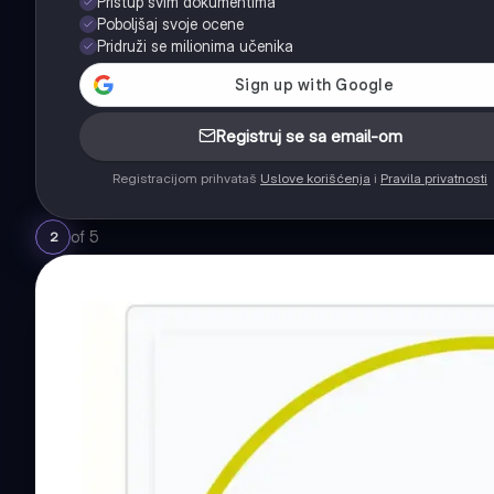
Pristup svim dokumentima
Poboljšaj svoje ocene
Pridruži se milionima učenika
Registruj se sa email-om
Registracijom prihvataš
Uslove korišćenja
i
Pravila privatnosti
of
5
2