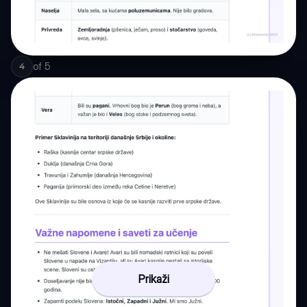
of
5
4
Prikaži