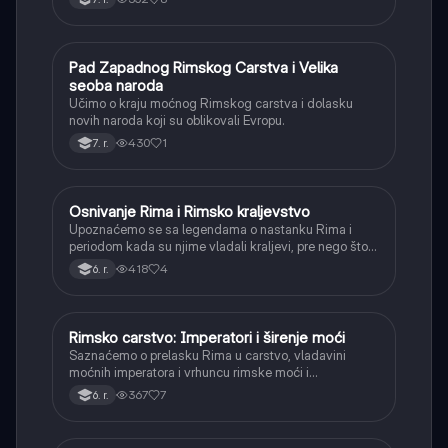
Pad Zapadnog Rimskog Carstva i Velika
Istorija
seoba naroda
Učimo o kraju moćnog Rimskog carstva i dolasku
novih naroda koji su oblikovali Evropu.
430
1
7. r.
Osnivanje Rima i Rimsko kraljevstvo
Istorija
Upoznaćemo se sa legendama o nastanku Rima i
periodom kada su njime vladali kraljevi, pre nego što
je postao republika.
418
4
6. r.
Rimsko carstvo: Imperatori i širenje moći
Istorija
Saznaćemo o prelasku Rima u carstvo, vladavini
moćnih imperatora i vrhuncu rimske moći i
teritorijalnog širenja.
367
7
6. r.