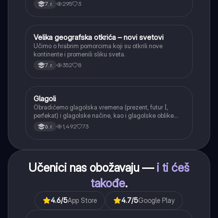
interpunkcije, sa posebnim fokusom na zarez u
295
3
7. r.
složenoj rečenici.
Velika geografska otkrića – novi svetovi
Istorija
Učimo o hrabrim pomorcima koji su otkrili nove
kontinente i promenili sliku sveta.
352
8
7. r.
Glagoli
Srpski jezik
Obradićemo glagolska vremena (prezent, futur I,
perfekat) i glagolske načine, kao i glagolske oblike
(infinitiv, glagolski pridevi i prilozi) i glagolski vid
1,492
73
6. r.
(svršeni i nesvršeni).
Učenici nas obožavaju —
i ti ćeš
takođe
.
4.6
/5
App Store
4.7
/5
Google Play