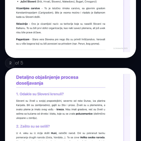
of
5
2