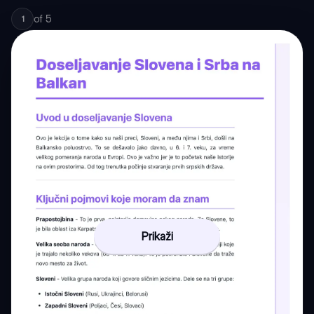
of
5
1
Prikaži