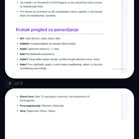
of
5
5