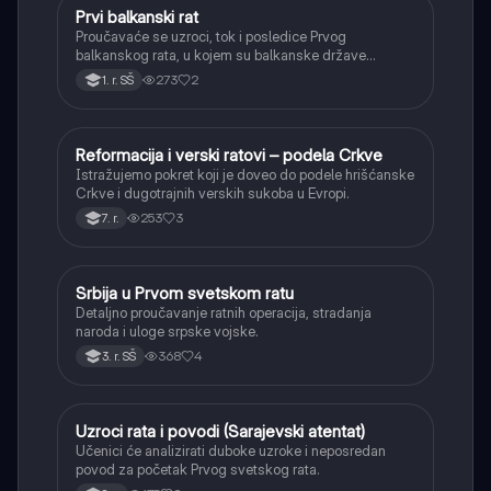
Prvi balkanski rat
Istorija
Proučavaće se uzroci, tok i posledice Prvog
balkanskog rata, u kojem su balkanske države
oslobodile veći deo teritorija od Osmanskog carstva.
273
2
1. r. SŠ
Reformacija i verski ratovi – podela Crkve
Istorija
Istražujemo pokret koji je doveo do podele hrišćanske
Crkve i dugotrajnih verskih sukoba u Evropi.
253
3
7. r.
Srbija u Prvom svetskom ratu
Istorija
Detaljno proučavanje ratnih operacija, stradanja
naroda i uloge srpske vojske.
368
4
3. r. SŠ
Uzroci rata i povodi (Sarajevski atentat)
Istorija
Učenici će analizirati duboke uzroke i neposredan
povod za početak Prvog svetskog rata.