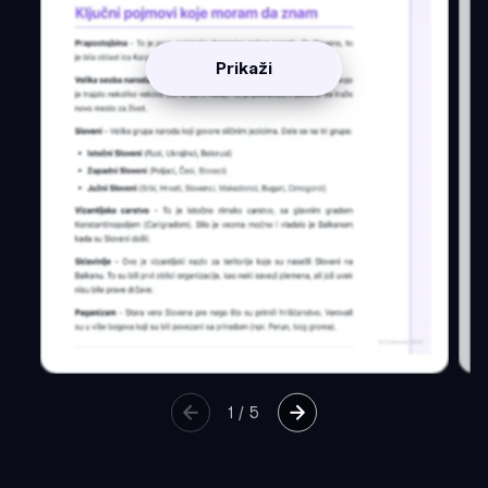
Prikaži
1
/
5