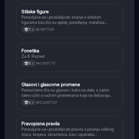
Stilske figure
Srpski jezik
Ponavljaće se i produbljivati znanje o stilskim
figurama kao što su epitet, poređenje, metafora,
personifikacija, hiperbola, onomatopeja, aliteracija i
787
23
7. r.
asonanca, razumevajući njihovu ulogu u tekstu.
Fonetika
Srpski jezik
Za 8. Razred
1,001
17
8. r.
Glasovi i glasovne promene
Srpski jezik
Ponovićemo šta su glasovi i kako se dele, a zatim
ćemo učiti o važnim promenama koje se dešavaju
kada se glasovi nađu jedan pored drugog u rečima
2,620
67
6. r.
(npr. jednačenje suglasnika po zvučnosti i mestu
tvorbe).
Pravopisna pravila
Srpski jezik
Ponavljaće se i produbljivati pravila o pisanju velikog
slova, brojeva, skraćenica, kao i upotreba