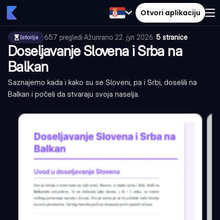
Otvori aplikaciju
657
pregledi
·
Ažurirano
22. јул 2026.
·
5 stranice
Istorija
Doseljavanje Slovena i Srba na
Balkan
Saznajemo kada i kako su se Sloveni, pa i Srbi, doselili na
Balkan i počeli da stvaraju svoja naselja.