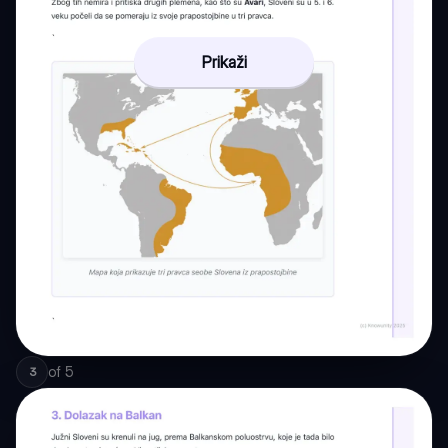
Prikaži
of
5
3