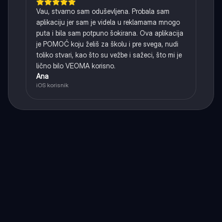
Vau, stvarno sam oduševljena. Probala sam
aplikaciju jer sam je videla u reklamama mnogo
puta i bila sam potpuno šokirana. Ova aplikacija
je POMOĆ koju želiš za školu i pre svega, nudi
toliko stvari, kao što su vežbe i sažeci, što mi je
lično bilo VEOMA korisno.
Ana
iOS korisnik