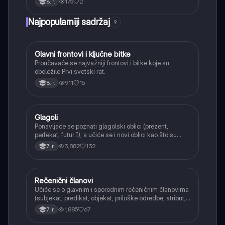
175
2
8. r.
Najpopularniji sadržaj
9
Glavni frontovi i ključne bitke
Istorija
Proučavaće se najvažniji frontovi i bitke koje su
obeležile Prvi svetski rat.
911
15
8. r.
Glagoli
Srpski jezik
Ponavljaće se poznati glagolski oblici (prezent,
perfekat, futur I), a učiće se i novi oblici kao što su
aorist, imperfekat, pluskvamperfekat, futur II, kao i
3,882
132
7. r.
glagolski prilozi i pridevi.
Rečenični članovi
Srpski jezik
Učiće se o glavnim i sporednim rečeničnim članovima
(subjekat, predikat, objekat, priloške odredbe, atribut,
apozicija) i njihovoj funkciji.
1,885
67
7. r.