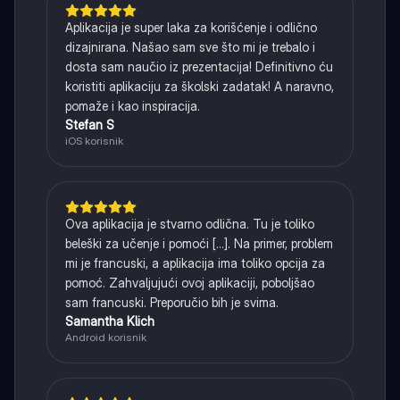
Aplikacija je super laka za korišćenje i odlično
dizajnirana. Našao sam sve što mi je trebalo i
dosta sam naučio iz prezentacija! Definitivno ću
koristiti aplikaciju za školski zadatak! A naravno,
pomaže i kao inspiracija.
Stefan S
iOS korisnik
Ova aplikacija je stvarno odlična. Tu je toliko
beleški za učenje i pomoći [...]. Na primer, problem
mi je francuski, a aplikacija ima toliko opcija za
pomoć. Zahvaljujući ovoj aplikaciji, poboljšao
sam francuski. Preporučio bih je svima.
Samantha Klich
Android korisnik