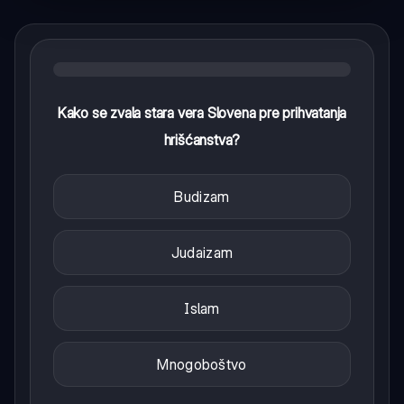
Kako se zvala stara vera Slovena pre prihvatanja
hrišćanstva?
Budizam
Judaizam
Islam
Mnogoboštvo