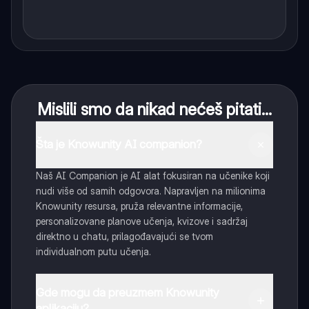
Mislili smo da nikad nećeš pitati...
Šta je Knowunity AI companion?
Naš AI Companion je AI alat fokusiran na učenike koji
nudi više od samih odgovora. Napravljen na milionima
Knowunity resursa, pruža relevantne informacije,
personalizovane planove učenja, kvizove i sadržaj
direktno u chatu, prilagođavajući se tvom
individualnom putu učenja.
Gde mogu da preuzmem Knowunity
aplikaciju?