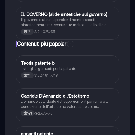
IL GOVERNO (slide sintetiche sul governo)
Ed. civ.
Il governo e alcuni approfondimenti descritti
sinteticamente ma comunque molto utili a livello di
nozione in materia
2,402
33
1ªl
Contenuti più popolari
9
Teoria patente b
Altro
Tutti gli argomenti per la patente
22,481
719
1ªl
G
Gabriele D'Annunzio e l'Estetismo
Italiano
Domande sull'ideale del superuomo, il panismo e la
concezione dell'arte come valore assoluto in
D'Annunzio.
2,676
0
4ªl
appunti patente
Altro