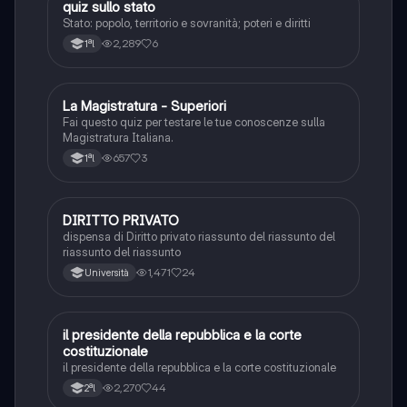
Q
quiz sullo stato
Diritto
Stato: popolo, territorio e sovranità; poteri e diritti
2,289
6
1ªl
L
La Magistratura - Superiori
Diritto
Fai questo quiz per testare le tue conoscenze sulla
Magistratura Italiana.
657
3
1ªl
DIRITTO PRIVATO
Diritto
dispensa di Diritto privato riassunto del riassunto del
riassunto del riassunto
1,471
24
Università
il presidente della repubblica e la corte
Diritto
costituzionale
il presidente della repubblica e la corte costituzionale
2,270
44
2ªl