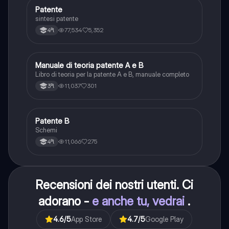
Patente
Altro
sintesi patente
77,534
5,352
4ªl
Manuale di teoria patente A e B
Italiano
Libro di teoria per la patente A e B, manuale completo
11,037
301
3ªl
Patente B
Altro
Schemi
11,066
275
4ªl
Recensioni dei nostri utenti. Ci
adorano -
e anche tu, vedrai
.
4.6
/5
App Store
4.7
/5
Google Play