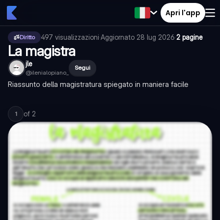
Apri l'app
497
visualizzazioni
·
Aggiornato
28 lug 2026
·
2 pagine
Diritto
La magistra
jle
Segui
@
ilenialopiano_
Riassunto della magistratura spiegato in maniera facile
of
2
1