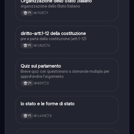
O
Organizzazione dello Stato Italiano
Diritto
organizzazione dello Stato Italiano
703
1
1ªl
D
diritto-artt.1-12 della costituzione
Diritto
pre e parte della costituzione (artt.1-12)
1,152
0
1ªl
Q
Quiz sul parlamento
Diritto
Breve quiz con questionario a domande multipla per
approfondire l'argomento
831
2
2ªl
L
lo stato e le forme di stato
Diritto
.
1,493
3
1ªl