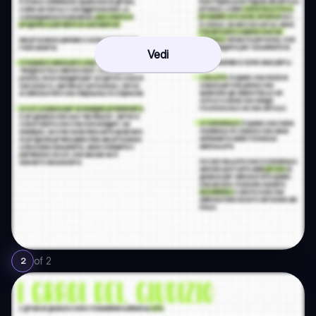
Vedi
of
2
2