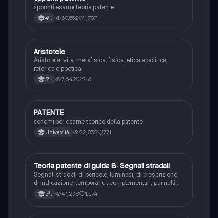
appunti esame teoria patente
69,552
1,787
4ªl
Aristotele
Filosofia
Aristotele: vita, metafisica, fisica, etica e politica,
retorica e poetica
7,642
216
3ªl
PATENTE
Altro
schemi per esame teorico della patente
22,832
771
Università
Teoria patente di guida B: Segnali stradali
Ed. civ.
Segnali stradali di pericolo, luminosi, di prescrizione,
di indicazione, temporanei, complementari, pannelli
integrativi, segnaletica orizzontale, segnalazioni
41,208
1,674
5ªl
agenti del traffico, distanza di visibilità per l‘arresto,
minima di sicurezza.