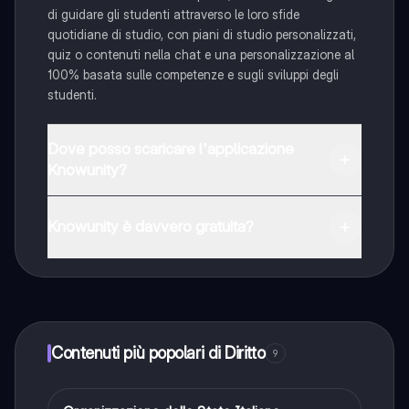
di guidare gli studenti attraverso le loro sfide
quotidiane di studio, con piani di studio personalizzati,
quiz o contenuti nella chat e una personalizzazione al
100% basata sulle competenze e sugli sviluppi degli
studenti.
Dove posso scaricare l'applicazione
Knowunity?
È possibile scaricare l'applicazione dal Google Play
Store e dall'Apple App Store.
Knowunity è davvero gratuita?
Sì, hai accesso completamente gratuito a tutti i
contenuti nell'app e puoi chattare o seguire i Creatori in
qualsiasi momento. Sbloccherai nuove funzioni
crescendo il tuo numero di follower. Inoltre, offriamo
Knowunity Premium, che consente di studiare senza
Contenuti più popolari di Diritto
9
alcun limite!!