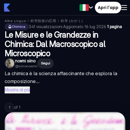
Apri l'app
Altre Lingue
科学技術の応用
科学 (かがく)
341
visualizzazioni
·
Aggiornato
16 lug 2026
·
1 pagina
Chimica
Le Misure e le Grandezze in
Chimica: Dal Macroscopico al
Microscopico
noemi siino
Segui
@
siinonoemii
La chimica è la scienza affascinante che esplora la
composizione...
Mostra di più
of
1
1