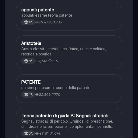
appunti patente
Altro
appunti esame teoria patente
69,476
1,785
4ªl
Aristotele
Filosofia
Aristotele: vita, metafisica, fisica, etica e politica,
retorica e poetica
7,642
216
3ªl
PATENTE
Altro
schemi per esame teorico della patente
22,809
770
4ªl
Teoria patente di guida B: Segnali stradali
Ed. civ.
Segnali stradali di pericolo, luminosi, di prescrizione,
di indicazione, temporanei, complementari, pannelli
integrativi, segnaletica orizzontale, segnalazioni
41,181
1,674
5ªl
agenti del traffico, distanza di visibilità per l‘arresto,