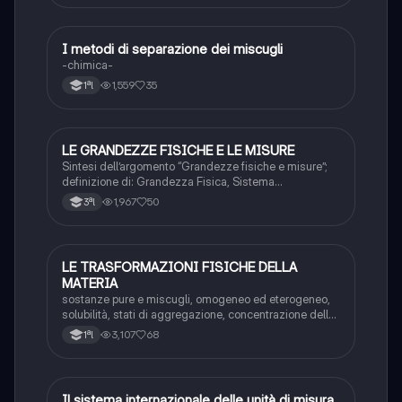
I metodi di separazione dei miscugli
Chimica
-chimica-
1,559
35
1ªl
LE GRANDEZZE FISICHE E LE MISURE
Chimica
Sintesi dell’argomento “Grandezze fisiche e misure”;
definizione di: Grandezza Fisica, Sistema
Internazionale, Unità di Misura, Notazione Scientifica,
1,967
50
3ªl
Massa, Peso, Temperatura, Calore, Lunghezza e
Materia.
LE TRASFORMAZIONI FISICHE DELLA
Chimica
MATERIA
sostanze pure e miscugli, omogeneo ed eterogeneo,
solubilità, stati di aggregazione, concentrazione delle
soluzioni, metodi di separazione dei miscugli
3,107
68
1ªl
Il sistema internazionale delle unità di misura
Chimica