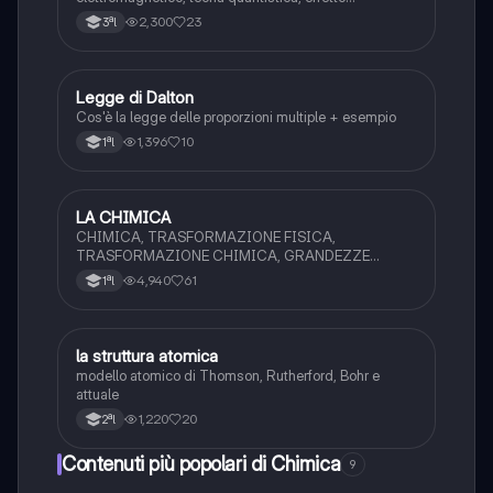
fotoelettrico
2,300
23
3ªl
Legge di Dalton
Chimica
Cos'è la legge delle proporzioni multiple + esempio
1,396
10
1ªl
LA CHIMICA
Chimica
CHIMICA, TRASFORMAZIONE FISICA,
TRASFORMAZIONE CHIMICA, GRANDEZZE
FISICHE (STRUMENTI DI MISURA E S.I.), METODO
4,940
61
1ªl
SCIENTIFICO
la struttura atomica
Chimica
modello atomico di Thomson, Rutherford, Bohr e
attuale
1,220
20
2ªl
Contenuti più popolari di Chimica
9