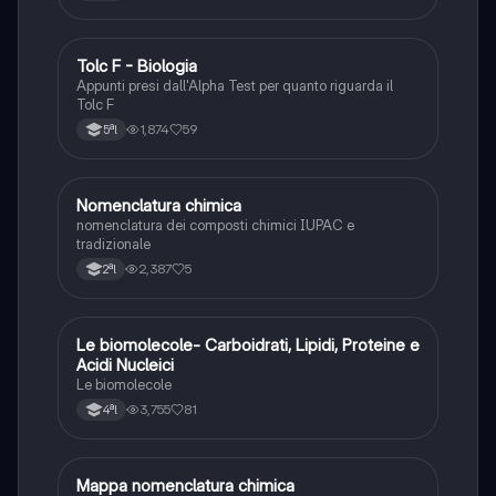
Tolc F - Biologia
Chimica
Appunti presi dall'Alpha Test per quanto riguarda il
Tolc F
1,874
59
5ªl
N
Nomenclatura chimica
Chimica
nomenclatura dei composti chimici IUPAC e
tradizionale
2,387
5
2ªl
Le biomolecole- Carboidrati, Lipidi, Proteine e
Scienze
Acidi Nucleici
Le biomolecole
3,755
81
4ªl
Mappa nomenclatura chimica
Chimica