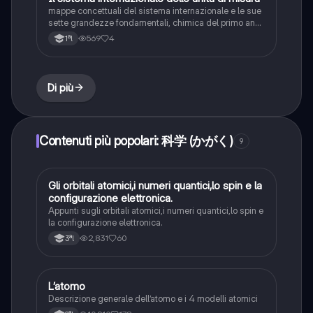
mappe concettuali del sistema internazionale e le sue
sette grandezze fondamentali, chimica del primo anno
di liceo (classico, scienze umane e linguistico) e
569
4
1ªl
ripasso del terzo anno.
Di più
Contenuti più popolari: 科学 (かがく)
9
Gli orbitali atomici,i numeri quantici,lo spin e la
Chimica
configurazione elettronica.
Appunti sugli orbitali atomici,i numeri quantici,lo spin e
la configurazione elettronica.
2,831
60
3ªl
L’atomo
Chimica
Descrizione generale dell’atomo e i 4 modelli atomici