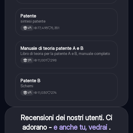
minima di sicurezza.
Patente
Altro
sintesi patente
77,495
5,351
4ªl
Manuale di teoria patente A e B
Italiano
Libro di teoria per la patente A e B, manuale completo
11,001
298
3ªl
Patente B
Altro
Schemi
11,030
274
4ªl
Recensioni dei nostri utenti. Ci
adorano -
e anche tu, vedrai
.