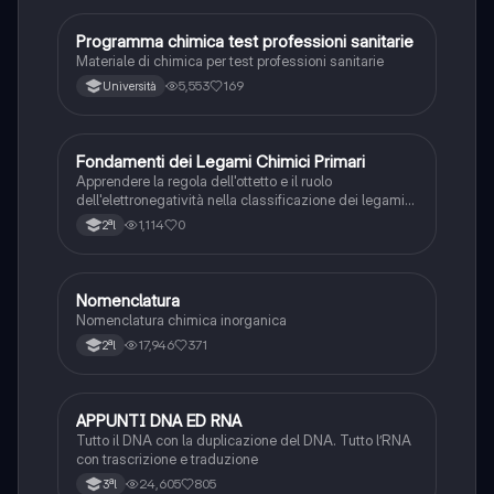
Programma chimica test professioni sanitarie
Chimica
Materiale di chimica per test professioni sanitarie
5,553
169
Università
F
Fondamenti dei Legami Chimici Primari
Chimica
Apprendere la regola dell'ottetto e il ruolo
dell'elettronegatività nella classificazione dei legami
chimici forti.
1,114
0
2ªl
Nomenclatura
Chimica
Nomenclatura chimica inorganica
17,946
371
2ªl
APPUNTI DNA ED RNA
Scienze
Tutto il DNA con la duplicazione del DNA. Tutto l’RNA
con trascrizione e traduzione
24,605
805
3ªl