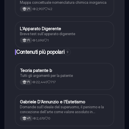
Mappa concettuale nomenclatura chimica inorganica
2,907
42
2ªl
L
L'Apparato Digerente
Scienze
Breve test sull'apparato digerente
1,696
1
1ªl
Contenuti più popolari
9
Teoria patente b
Altro
Tutti gli argomenti per la patente
22,440
717
1ªl
G
Gabriele D'Annunzio e l'Estetismo
Italiano
Domande sull'ideale del superuomo, il panismo e la
concezione dell'arte come valore assoluto in
D'Annunzio.
2,676
0
4ªl