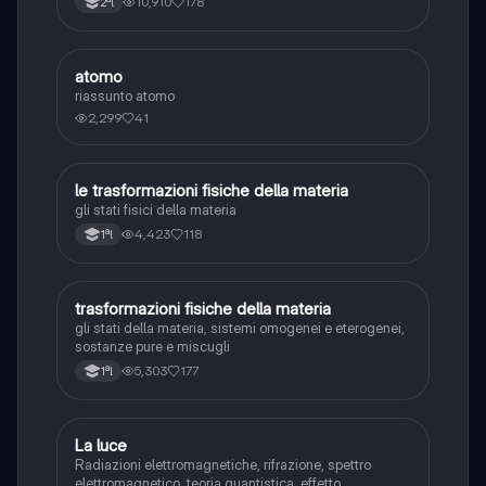
10,910
178
2ªl
atomo
Chimica
riassunto atomo
2,299
41
le trasformazioni fisiche della materia
Chimica
gli stati fisici della materia
4,423
118
1ªl
trasformazioni fisiche della materia
Chimica
gli stati della materia, sistemi omogenei e eterogenei,
sostanze pure e miscugli
5,303
177
1ªl
La luce
Chimica
Radiazioni elettromagnetiche, rifrazione, spettro
elettromagnetico, teoria quantistica, effetto