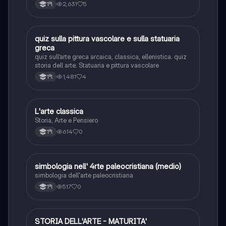
2,631
5
1ªl
Q
quiz sulla pittura vascolare e sulla statuaria
Storia dell'arte
greca
quiz sull’arte greca arcaica, classica, ellenistica. quiz
storia dell arte. Statuaria e pittura vascolare
1,481
4
1ªl
L
L'arte classica
Storia dell'arte
Storia, Arte e Pensiero
614
0
1ªl
S
simbologia nell' 4rte paleocristiana (medio)
Storia dell'arte
simbologia dell'arte paleocristiana
517
0
1ªl
STORIA DELL'ARTE - MATURITA'
Storia dell'arte