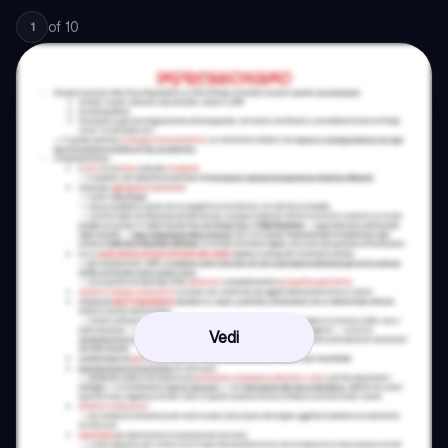
of
10
1
Vedi