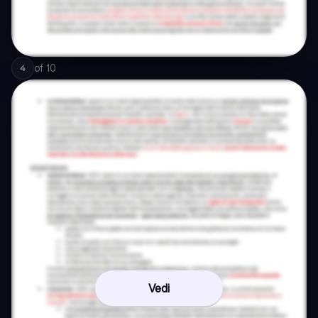
of
10
4
Vedi