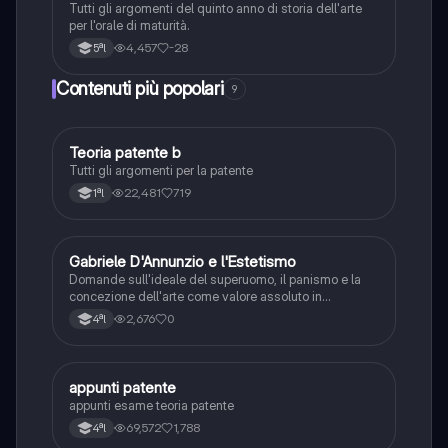
Tutti gli argomenti del quinto anno di storia dell'arte
per l'orale di maturità.
4,457
-28
5ªl
Contenuti più popolari
9
Teoria patente b
Altro
Tutti gli argomenti per la patente
22,481
719
1ªl
G
Gabriele D'Annunzio e l'Estetismo
Italiano
Domande sull'ideale del superuomo, il panismo e la
concezione dell'arte come valore assoluto in
D'Annunzio.
2,676
0
4ªl
appunti patente
Altro
appunti esame teoria patente
69,572
1,788
4ªl