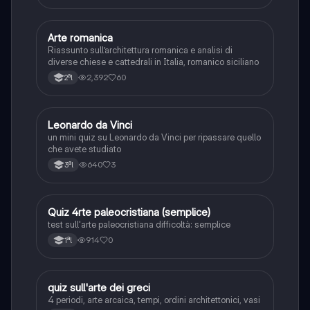
Arte romanica
Storia dell'arte
Riassunto sull’architettura romanica e analisi di
diverse chiese e cattedrali in Italia, romanico siciliano
2,392
60
2ªl
L
Leonardo da Vinci
Storia dell'arte
un mini quiz su Leonardo da Vinci per ripassare quello
che avete studiato
640
3
3ªl
Q
Quiz 4rte paleocristiana (semplice)
Storia dell'arte
test sull'arte paleocristiana difficoltà: semplice
914
0
1ªl
Q
quiz sull'arte dei greci
Storia dell'arte
4 periodi, arte arcaica, tempi, ordini architettonici, vasi