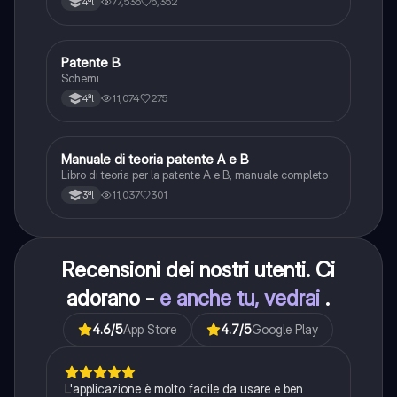
77,535
5,352
4ªl
Patente B
Altro
Schemi
11,074
275
4ªl
Manuale di teoria patente A e B
Italiano
Libro di teoria per la patente A e B, manuale completo
11,037
301
3ªl
Recensioni dei nostri utenti. Ci
adorano -
e anche tu, vedrai
.
4.6
/5
App Store
4.7
/5
Google Play
L'applicazione è molto facile da usare e ben