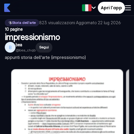
Apri l'app
823
visualizzazioni
·
Aggiornato
22 lug 2026
·
Storia dell'arte
10 pagine
impressionismo
bea
B
Segui
@
bea_chqb
appunti storia dell'arte (impressionismo)