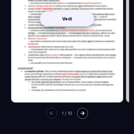
Vedi
1
/
10