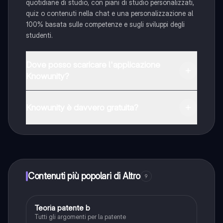
quotidiane di studio, con piani di studio personalizzati,
quiz o contenuti nella chat e una personalizzazione al
100% basata sulle competenze e sugli sviluppi degli
studenti.
Dove posso scaricare l'applicazione
Knowunity?
È possibile scaricare l'applicazione dal Google Play
Store e dall'Apple App Store.
Knowunity è davvero gratuita?
Sì, hai accesso completamente gratuito a tutti i
contenuti nell'app e puoi chattare o seguire i Creatori in
qualsiasi momento. Sbloccherai nuove funzioni
crescendo il tuo numero di follower. Inoltre, offriamo
Knowunity Premium, che consente di studiare senza
Contenuti più popolari di Altro
9
alcun limite!!
Teoria patente b
Altro
Tutti gli argomenti per la patente