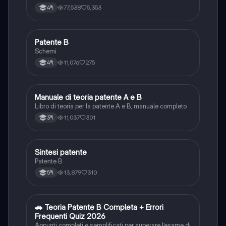
77,538
5,353
4ªl
Patente B
Altro
Schemi
11,076
275
4ªl
Manuale di teoria patente A e B
Italiano
Libro di teoria per la patente A e B, manuale completo
11,037
301
3ªl
Sintesi patente
Altro
Patente B
13,879
310
5ªl
🚗 Teoria Patente B Completa + Errori
Altro
Frequenti Quiz 2026
Appunti completi e semplificati per superare l’esame di