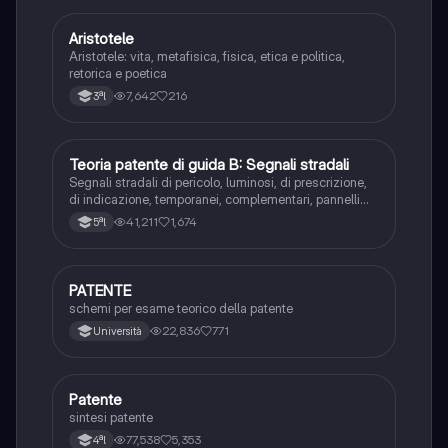
Aristotele
Filosofia
Aristotele: vita, metafisica, fisica, etica e politica,
retorica e poetica
7,642
216
3ªl
Teoria patente di guida B: Segnali stradali
Ed. civ.
Segnali stradali di pericolo, luminosi, di prescrizione,
di indicazione, temporanei, complementari, pannelli
integrativi, segnaletica orizzontale, segnalazioni
41,211
1,674
5ªl
agenti del traffico, distanza di visibilità per l‘arresto,
minima di sicurezza.
PATENTE
Altro
schemi per esame teorico della patente
22,836
771
Università
Patente
Altro
sintesi patente
77,538
5,353
4ªl