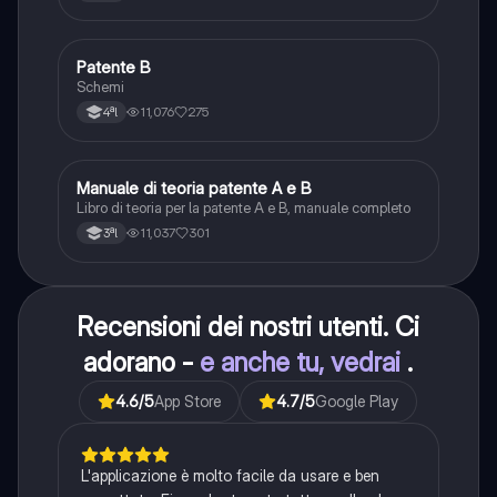
Patente B
Altro
Schemi
11,076
275
4ªl
Manuale di teoria patente A e B
Italiano
Libro di teoria per la patente A e B, manuale completo
11,037
301
3ªl
Recensioni dei nostri utenti. Ci
adorano -
e anche tu, vedrai
.
4.6
/5
App Store
4.7
/5
Google Play
L'applicazione è molto facile da usare e ben