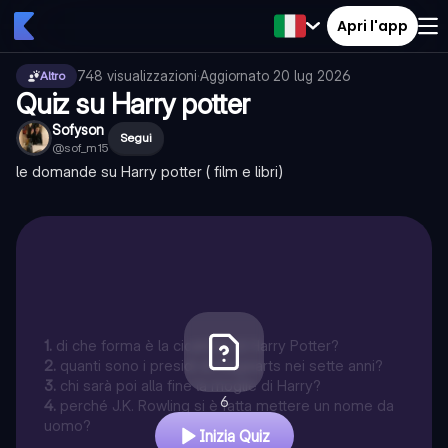
Apri l'app
748
visualizzazioni
·
Aggiornato
20 lug 2026
Altro
Quiz su Harry potter
Sofyson
Segui
@
sof_m15
le domande su Harry potter ( film e libri)
1
.
di che forma è la cicatrice di Harry Potter?
2
.
quanti sono i presidi di Hogwarts nei sette anni?
3
.
chi sarà poi alla fine la moglie di Harry?
6
4
.
perché J.K. Rowling si è fatta mettere un nome da
uomo?
Inizia Quiz