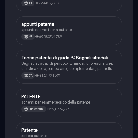
22,481
719
1ªl
appunti patente
Altro
appunti esame teoria patente
69,580
1,789
4ªl
Teoria patente di guida B: Segnali stradali
Ed. civ.
Segnali stradali di pericolo, luminosi, di prescrizione,
di indicazione, temporanei, complementari, pannelli
integrativi, segnaletica orizzontale, segnalazioni
41,211
1,674
5ªl
agenti del traffico, distanza di visibilità per l‘arresto,
minima di sicurezza.
PATENTE
Altro
schemi per esame teorico della patente
22,836
771
Università
Patente
Altro
sintesi patente