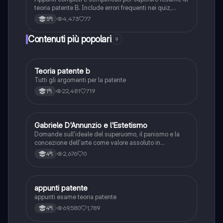
teoria patente B. Include errori frequenti nei quiz,
spiegazioni chiare e schemi riassuntivi.
4,473
77
5ªl
Contenuti più popolari
9
Teoria patente b
Altro
Tutti gli argomenti per la patente
22,481
719
1ªl
G
Gabriele D'Annunzio e l'Estetismo
Italiano
Domande sull'ideale del superuomo, il panismo e la
concezione dell'arte come valore assoluto in
D'Annunzio.
2,676
0
4ªl
appunti patente
Altro
appunti esame teoria patente
69,580
1,789
4ªl