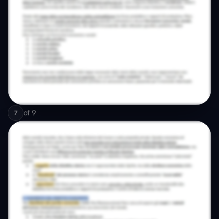
of
9
7