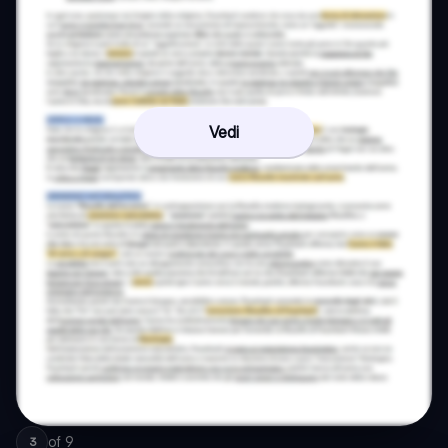
Vedi
of
9
3