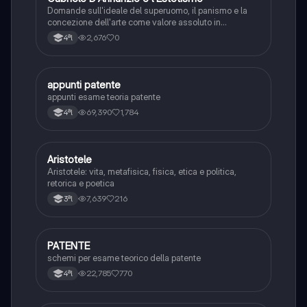
G
Domande sull'ideale del superuomo, il panismo e la
concezione dell'arte come valore assoluto in
D'Annunzio.
2,676
0
4ªl
appunti patente
Altro
appunti esame teoria patente
69,390
1,784
4ªl
Aristotele
Filosofia
Aristotele: vita, metafisica, fisica, etica e politica,
retorica e poetica
7,639
216
3ªl
PATENTE
Altro
schemi per esame teorico della patente
22,785
770
4ªl