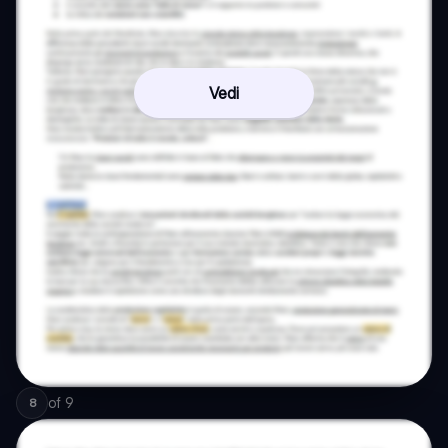
Vedi
of
9
8