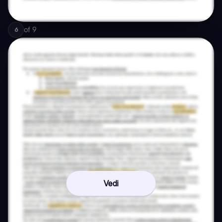
of
9
6
Vedi