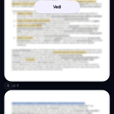
Vedi
of
9
5