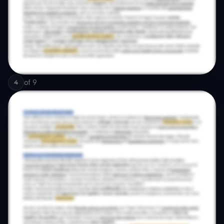
of
9
4