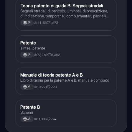
Teoria patente di guida B: Segnali stradali
Ed. civ.
Segnali stradali di pericolo, luminosi, di prescrizione,
di indicazione, temporanei, complementari, pannelli
integrativi, segnaletica orizzontale, segnalazioni
41,135
1,673
5ªl
agenti del traffico, distanza di visibilità per l‘arresto,
minima di sicurezza.
Patente
Altro
sintesi patente
77,469
5,352
4ªl
Manuale di teoria patente A e B
Italiano
Libro di teoria per la patente A e B, manuale completo
10,991
298
3ªl
Patente B
Altro
Schemi
11,003
274
4ªl