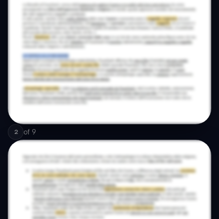
of
9
2