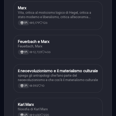
Marx
Filosofia
Vita, critica al misticismo logico di Hegel, critica a
stato moderno e liberalismo, critica all’economia
borghese, distacco da Feuerbach, concezione
5,179
126
5ªl
materialistica e la dialettica della storia, manifesto del
partito comunista, il capitale
Feuerbach e Marx
Filosofia
Feuerbach, Marx
12,723
406
5ªl
il neoevoluzionismo e il materialismo culturale
S.umane
spiega gli antropologi che fano parte del
neoevoluzionismo e che cos'è il materialismo culturale
392
10
3ªl
Karl Marx
Filosofia
filosofia di Karl Marx
9,630
220
4ªl