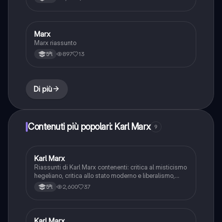
Marx
Filosofia
Marx riassunto
897
13
5ªl
Di più
Contenuti più popolari: Karl Marx
9
Karl Marx
Filosofia
Riassunti di Karl Marx contenenti: critica al misticismo
hegeliano, critica allo stato moderno e liberalismo,
critica all’economia borghese, critica a Feuerbach,
2,600
37
5ªl
materialismo storico, il manifesto del partito
comunista (accenno), il “Capitale”
Karl Marx
Filosofia