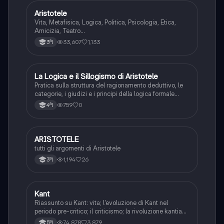
Aristotele
Filosofia
Vita, Metafisica, Logica, Politica, Psicologia, Etica,
Amicizia, Teatro...
33,607
1,133
3ªl
L
La Logica e il Sillogismo di Aristotele
Filosofia
Pratica sulla struttura del ragionamento deduttivo, le
categorie, i giudizi e i principi della logica formale
aristotelica.
759
0
4ªl
ARISTOTELE
Filosofia
tutti gli argomenti di Aristotele
1,194
26
3ªl
Kant
Filosofia
Riassunto su Kant: vita; l'evoluzione di Kant nel
periodo pre-critico; il criticismo; la rivoluzione kantiana
e la critica della ragion pura.
74,878
3,879
5ªl