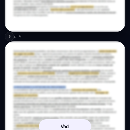
of
9
9
Vedi