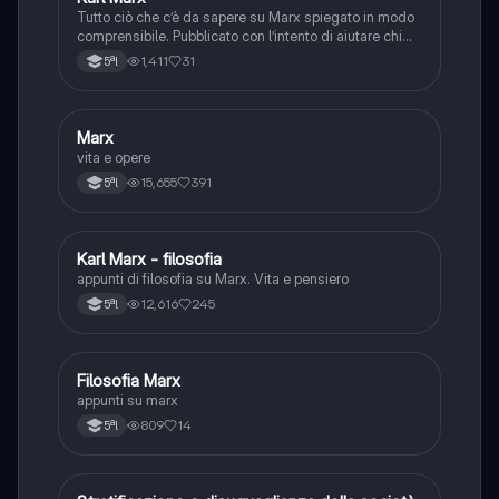
Tutto ciò che c’è da sapere su Marx spiegato in modo
comprensibile. Pubblicato con l’intento di aiutare chi
come me ha difficoltà nel comprendere i paroloni della
1,411
31
5ªl
filosofia, infatti spesso riporto accanto le definizioni
dei termini difficili
Marx
Filosofia
vita e opere
15,655
391
5ªl
Karl Marx - filosofia
Filosofia
appunti di filosofia su Marx. Vita e pensiero
12,616
245
5ªl
Filosofia Marx
Filosofia
appunti su marx
809
14
5ªl