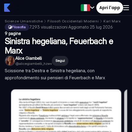
Apri l'app
Scienze Umanistiche
Filosofi Occidentali Moderni
Karl Marx
7.293
visualizzazioni
·
Aggiornato
25 lug 2026
·
Filosofia
9 pagine
Sinistra hegeliana, Feuerbach e
Marx
Alice Giambelli
Segui
@
alicegiambelli_hzwv
Scissione tra Destra e Sinistra hegeliana, con
approfondimento sui pensieri di Feuerbach e Marx