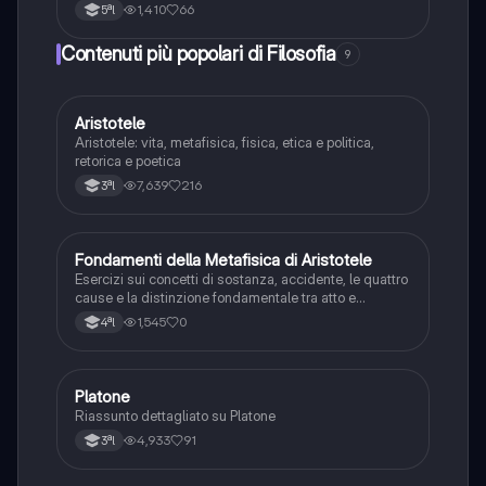
ricerca del pensiero.»
1,410
66
5ªl
Contenuti più popolari di Filosofia
9
Aristotele
Filosofia
Aristotele: vita, metafisica, fisica, etica e politica,
retorica e poetica
7,639
216
3ªl
F
Fondamenti della Metafisica di Aristotele
Filosofia
Esercizi sui concetti di sostanza, accidente, le quattro
cause e la distinzione fondamentale tra atto e
potenza.
1,545
0
4ªl
Platone
Filosofia
Riassunto dettagliato su Platone
4,933
91
3ªl