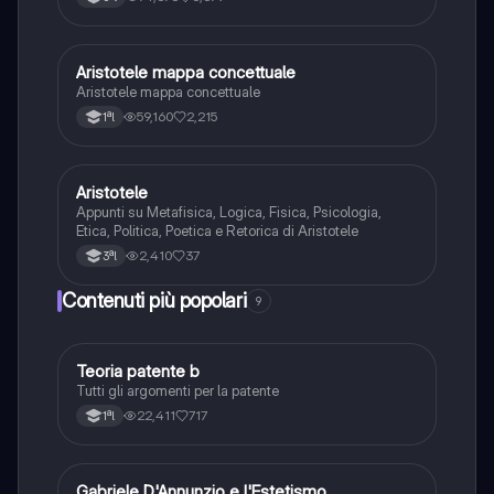
Aristotele mappa concettuale
Filosofia
Aristotele mappa concettuale
59,160
2,215
1ªl
Aristotele
Filosofia
Appunti su Metafisica, Logica, Fisica, Psicologia,
Etica, Politica, Poetica e Retorica di Aristotele
2,410
37
3ªl
Contenuti più popolari
9
Teoria patente b
Altro
Tutti gli argomenti per la patente
22,411
717
1ªl
Gabriele D'Annunzio e l'Estetismo
Italiano