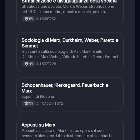
Stratificazione e disuguaglianza della società
S.umane
Stratificazione sociale, Marx e Weber, stratificazione
nel ‘900, classi medie, mobilità sociale, povertà
1,335
32
5ªl
Sociologia di Marx, Durkheim, Weber, Pareto e
S.umane
Simmel
Riassunto sulla sociologia di Karl Marx, Emile
Durkheim, Max Weber, Vilfredo Pareto e Georg Simmel
1,337
28
4ªl
Schopenhauer, Kierkegaard, Feuerbach e
Filosofia
Marx
appunti di filosofia
40,162
1,372
5ªl
Appunti su Marx
Filosofia
Appunti sulla vita di Marx, le sue opere e il suo
pensiero filosofico. Libro di riferimento «Filosofia: La