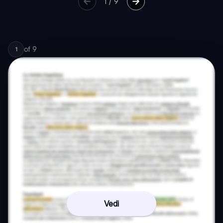
1
/
9
of
9
1
Vedi