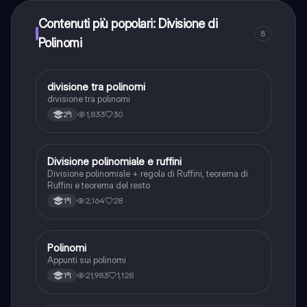
Contenuti più popolari: Divisione di
8
Polinomi
divisione tra polinomi
Matematica
divisione tra polinomi
1,833
30
2ªl
Divisione polinomiale e ruffini
Matematica
Divisione polinomiale + regola di Ruffini, teorema di
Ruffini e teorema del resto
2,164
28
1ªl
Polinomi
Matematica
Appunti sui polinomi
21,983
1,128
1ªl