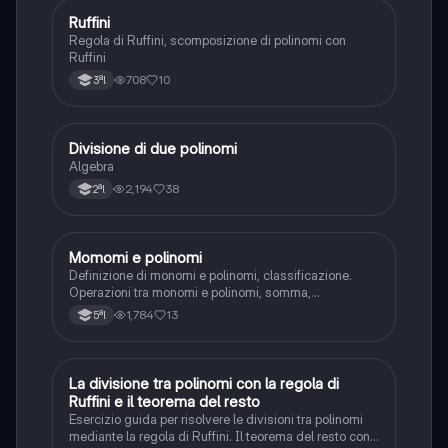
Ruffini
Matematica
Regola di Ruffini, scomposizione di polinomi con
Ruffini
708
10
3ªl
Divisione di due polinomi
Matematica
Algebra
2,194
38
2ªl
Momomi e polinomi
Matematica
Definizione di monomi e polinomi, classificazione.
Operazioni tra monomi e polinomi, somma,
prodotto,elevazione a potenza, divisione. Teorema del
1,784
13
5ªl
resto e di Ruffini. Prodotti notevoli. Il triangolo di
tartaglia.
La divisione tra polinomi con la regola di
Matematica
Ruffini e il teorema del resto
Esercizio guida per risolvere le divisioni tra polinomi
mediante la regola di Ruffini. Il teorema del resto con