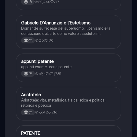
22,440
717
1ªl
G
Gabriele D'Annunzio e l'Estetismo
Italiano
Domande sull'ideale del superuomo, il panismo e la
concezione dell'arte come valore assoluto in
D'Annunzio.
2,676
0
4ªl
appunti patente
Altro
appunti esame teoria patente
69,476
1,785
4ªl
Aristotele
Filosofia
Aristotele: vita, metafisica, fisica, etica e politica,
retorica e poetica
7,642
216
3ªl
PATENTE
Altro