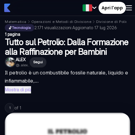
Apri l'app
Matematica
Operazioni e Metodi di Divisione
Divisione di Polinomi
2.171
visualizzazioni
·
Aggiornato
17 lug 2026
·
Tecnologia
1 pagina
Tutto sul Petrolio: Dalla Formazione
alla Raffinazione per Bambini
ALEX
Segui
@
..alex..
Il petrolio è un combustibile fossile naturale, liquido e
infiammabile,...
Mostra di più
of
1
1