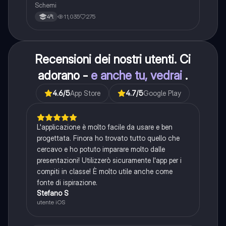
Schemi
11,035
275
4ªl
Recensioni dei nostri utenti. Ci
adorano -
e anche tu, vedrai
.
4.6
/5
App Store
4.7
/5
Google Play
L'applicazione è molto facile da usare e ben
progettata. Finora ho trovato tutto quello che
cercavo e ho potuto imparare molto dalle
presentazioni! Utilizzerò sicuramente l'app per i
compiti in classe! È molto utile anche come
fonte di ispirazione.
Stefano S
utente iOS