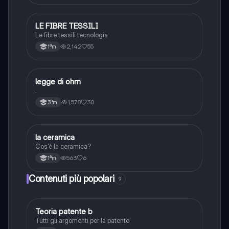
LE FIBRE TESSILI
Tecnologia
Le fibre tessili tecnologia
2,142
55
1ªm
legge di ohm
Tecnologia
.
1,578
30
3ªm
L
la ceramica
Tecnologia
Cos'è la ceramica?
563
6
1ªm
Contenuti più popolari
9
Teoria patente b
Altro
Tutti gli argomenti per la patente