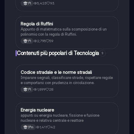
esempio
5,423
93
1ªl
Regola di Ruffini
Matematica
Appunto di matetmatica sulla scomposizione di un
polinomio con la regola di Ruffini.
2,795
59
1ªl
Contenuti più popolari di Tecnologia
9
Codice stradale e le norme stradali
Tecnologia
Imparare segnali, classificare strade, rispettare regole
e comportarsi con prudenza in circolazione.
1,899
28
1ªl
Energia nucleare
Tecnologia
appunti su energia nucleare, fissione e fusione
nucleare e relativa centrale e reattore
1,411
42
3ªm