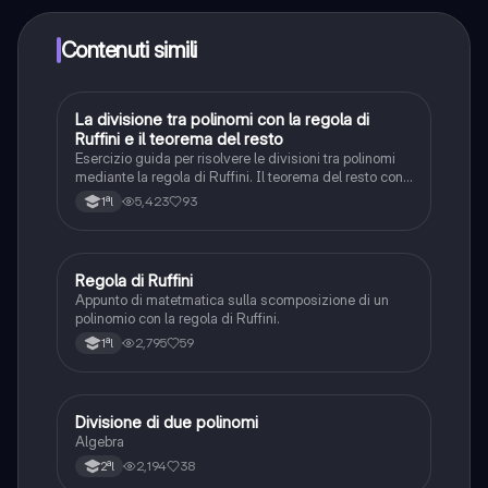
crescendo il tuo numero di follower. Inoltre, offriamo
Knowunity Premium, che consente di studiare senza
Contenuti simili
alcun limite!!
La divisione tra polinomi con la regola di
Matematica
Ruffini e il teorema del resto
Esercizio guida per risolvere le divisioni tra polinomi
mediante la regola di Ruffini. Il teorema del resto con
esempio
5,423
93
1ªl
Regola di Ruffini
Matematica
Appunto di matetmatica sulla scomposizione di un
polinomio con la regola di Ruffini.
2,795
59
1ªl
Divisione di due polinomi
Matematica
Algebra
2,194
38
2ªl