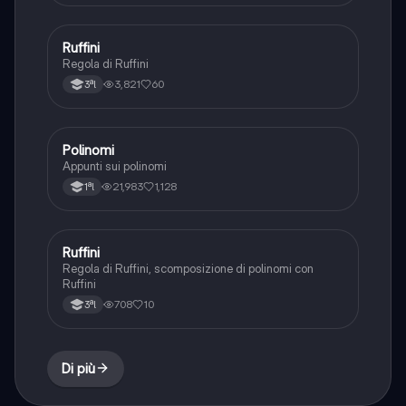
Ruffini
Matematica
Regola di Ruffini
3,821
60
3ªl
Polinomi
Matematica
Appunti sui polinomi
21,983
1,128
1ªl
Ruffini
Matematica
Regola di Ruffini, scomposizione di polinomi con
Ruffini
708
10
3ªl
Di più