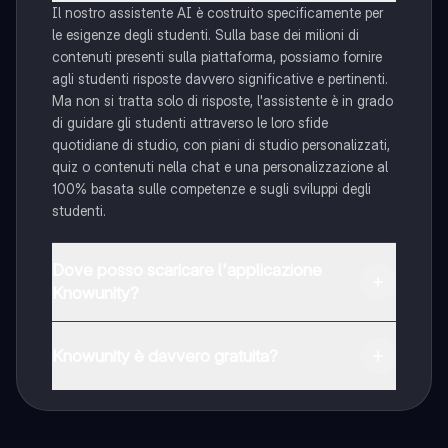
Il nostro assistente AI è costruito specificamente per
le esigenze degli studenti. Sulla base dei milioni di
contenuti presenti sulla piattaforma, possiamo fornire
agli studenti risposte davvero significative e pertinenti.
Ma non si tratta solo di risposte, l'assistente è in grado
di guidare gli studenti attraverso le loro sfide
quotidiane di studio, con piani di studio personalizzati,
quiz o contenuti nella chat e una personalizzazione al
100% basata sulle competenze e sugli sviluppi degli
studenti.
Dove posso scaricare l'applicazione
Knowunity?
È possibile scaricare l'applicazione dal Google Play
Store e dall'Apple App Store.
Knowunity è davvero gratuita?
Sì, hai accesso completamente gratuito a tutti i
contenuti nell'app e puoi chattare o seguire i Creatori in
qualsiasi momento. Sbloccherai nuove funzioni