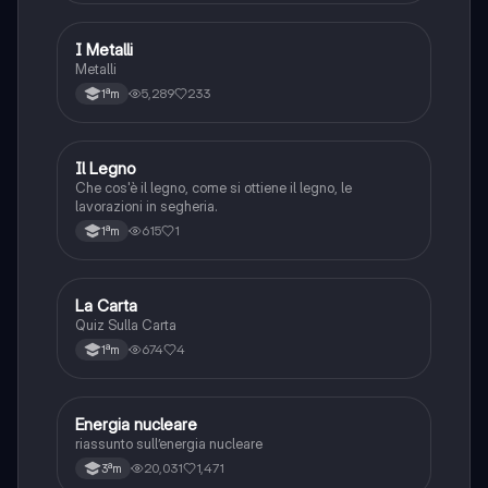
I Metalli
Tecnologia
Metalli
5,289
233
1ªm
I
Il Legno
Tecnologia
Che cos'è il legno, come si ottiene il legno, le
lavorazioni in segheria.
615
1
1ªm
L
La Carta
Tecnologia
Quiz Sulla Carta
674
4
1ªm
Energia nucleare
Scienze
riassunto sull’energia nucleare
20,031
1,471
3ªm