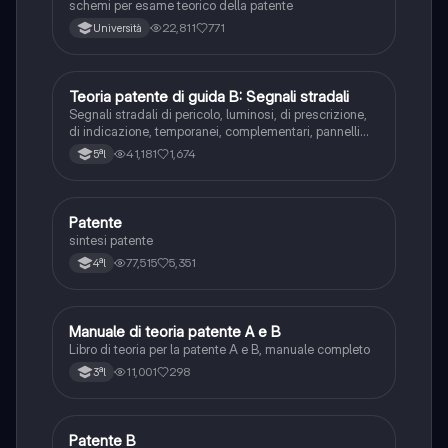
schemi per esame teorico della patente
22,811
771
Università
Teoria patente di guida B: Segnali stradali
Ed. civ.
Segnali stradali di pericolo, luminosi, di prescrizione,
di indicazione, temporanei, complementari, pannelli
integrativi, segnaletica orizzontale, segnalazioni
41,181
1,674
5ªl
agenti del traffico, distanza di visibilità per l‘arresto,
minima di sicurezza.
Patente
Altro
sintesi patente
77,515
5,351
4ªl
Manuale di teoria patente A e B
Italiano
Libro di teoria per la patente A e B, manuale completo
11,001
298
3ªl
Patente B
Altro