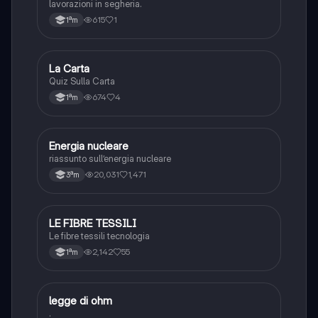
lavorazioni in segheria.
615
1
1ªm
L
La Carta
Tecnologia
Quiz Sulla Carta
674
4
1ªm
Energia nucleare
Scienze
riassunto sull’energia nucleare
20,031
1,471
3ªm
LE FIBRE TESSILI
Tecnologia
Le fibre tessili tecnologia
2,142
55
1ªm
legge di ohm
Tecnologia
.