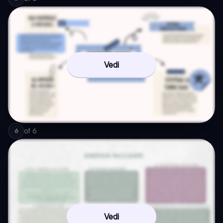
Vedi
of
6
6
Vedi