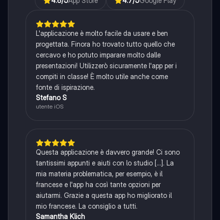
4.6
/5
App Store
4.7
/5
Google Play
L'applicazione è molto facile da usare e ben
progettata. Finora ho trovato tutto quello che
cercavo e ho potuto imparare molto dalle
presentazioni! Utilizzerò sicuramente l'app per i
compiti in classe! È molto utile anche come
fonte di ispirazione.
Stefano S
utente iOS
Questa applicazione è davvero grande! Ci sono
tantissimi appunti e aiuti con lo studio [...]. La
mia materia problematica, per esempio, è il
francese e l'app ha così tante opzioni per
aiutarmi. Grazie a questa app ho migliorato il
mio francese. La consiglio a tutti.
Samantha Klich