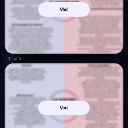
Vedi
of
6
3
Vedi