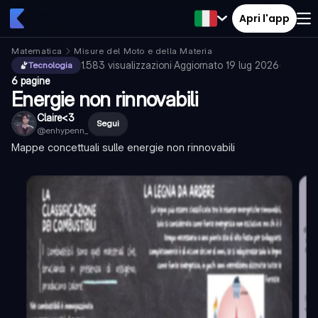
Apri l'app
Matematica
Misure del Moto e della Materia
1.583
visualizzazioni
·
Aggiornato
19 lug 2026
·
Tecnologia
6 pagine
Energie non rinnovabili
Claire<3
Segui
@
enhypenn_
Mappe concettuali sulle energie non rinnovabili