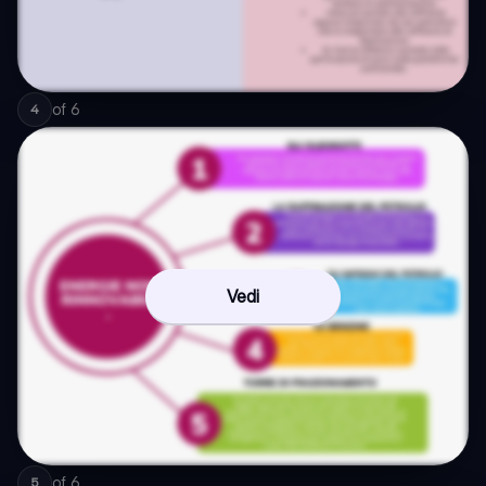
of
6
4
Vedi
of
6
5