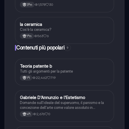
1,578
30
3ªm
L
la ceramica
Tecnologia
Cos'è la ceramica?
563
6
1ªm
Contenuti più popolari
9
Teoria patente b
Altro
Tutti gli argomenti per la patente
22,462
719
1ªl
G
Gabriele D'Annunzio e l'Estetismo
Italiano
Domande sull'ideale del superuomo, il panismo e la
concezione dell'arte come valore assoluto in
D'Annunzio.
2,676
0
4ªl