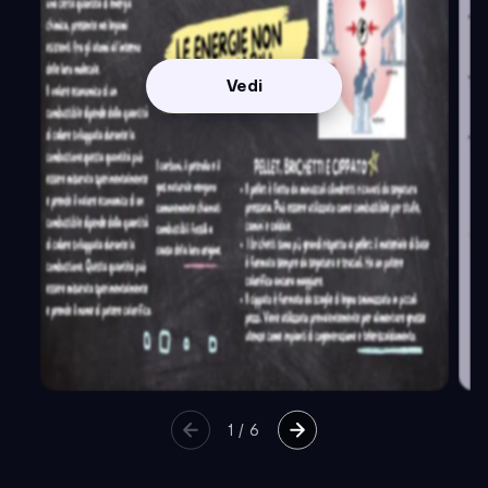
Vedi
1
/
6