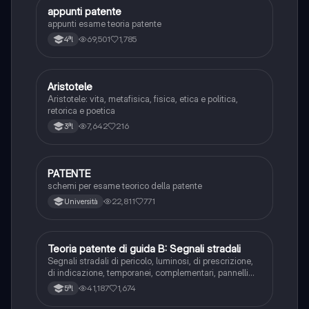
appunti patente
Altro
appunti esame teoria patente
69,501
1,785
4ªl
Aristotele
Filosofia
Aristotele: vita, metafisica, fisica, etica e politica,
retorica e poetica
7,642
216
3ªl
PATENTE
Altro
schemi per esame teorico della patente
22,811
771
Università
Teoria patente di guida B: Segnali stradali
Ed. civ.
Segnali stradali di pericolo, luminosi, di prescrizione,
di indicazione, temporanei, complementari, pannelli
integrativi, segnaletica orizzontale, segnalazioni
41,187
1,674
5ªl
agenti del traffico, distanza di visibilità per l‘arresto,
minima di sicurezza.