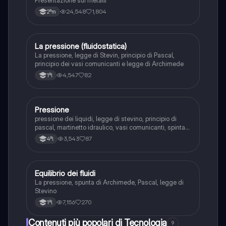
Presentazione sui metalli
24,548
1,804
2ªm
La pressione (fluidostatica)
Fisica
La pressione, legge di Stevin, principio di Pascal,
principio dei vasi comunicanti e legge di Archimede
4,547
82
1ªl
Pressione
Fisica
pressione dei liquidi, legge di stevino, principio di
pascal, martinetto idraulico, vasi comunicanti, spinta
di archimede, conservazione dell'energia dei liquidi,
3,543
87
4ªl
equazione di bernoulli e effetto venturi
Equilibrio dei fluidi
Fisica
La pressione, spunta di Archimede, Pascal, legge di
Stevino
7,156
270
1ªl
Contenuti più popolari di Tecnologia
9