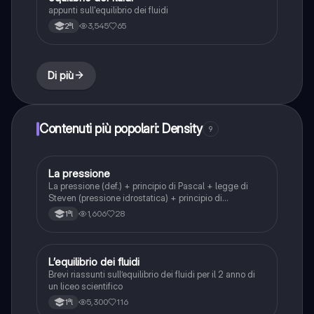
appunti sull'equilibrio dei fluidi
3,545
65
2ªl
Di più
Contenuti più popolari: Density
9
La pressione
Fisica
La pressione (def.) + principio di Pascal + legge di
Steven (pressione idrostatica) + principio di
Archimede è il galleggiamento. In più trovate anche le
1,606
28
1ªl
formule per risolvere gli esercizi
L’equilibrio dei fluidi
Fisica
Brevi riassunti sull’equilibrio dei fluidi per il 2 anno di
un liceo scientifico
5,300
116
1ªl