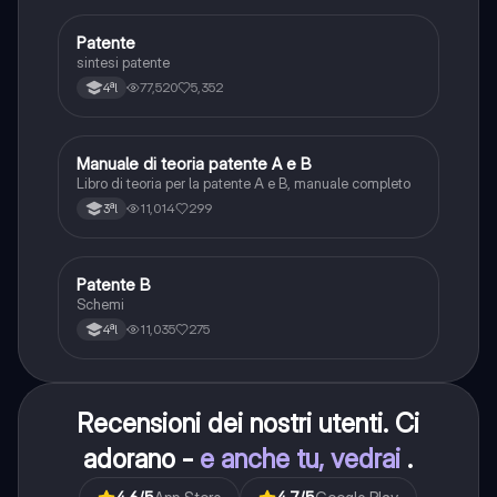
Patente
Altro
sintesi patente
77,520
5,352
4ªl
Manuale di teoria patente A e B
Italiano
Libro di teoria per la patente A e B, manuale completo
11,014
299
3ªl
Patente B
Altro
Schemi
11,035
275
4ªl
Recensioni dei nostri utenti. Ci
adorano -
e anche tu, vedrai
.