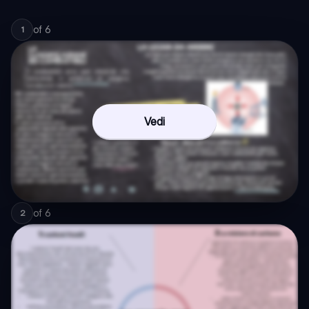
of
6
1
Vedi
of
6
2