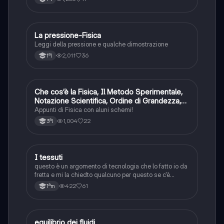
La pressione-Fisica
Fisica
Leggi della pressione e qualche dimostrazione
2,011
36
1ªl
Che cos’è la Fisica, Il Metodo Sperimentale,
Fisica
Notazione Scientifica, Ordine di Grandezza,
La Densità
Appunti di Fisica con aluni schemi!
1,004
22
3ªl
I tessuti
Tecnologia
questo è un argomento di tecnologia che lo fatto io da
fretta e mi la chiedto qualcuno per questo se c'è
qualcosa che non è chiara ditemela o manca qualcosa
422
61
1ªm
ditemi e io la faccio con un gran piacere
equilibrio dei fluidi
Fisica