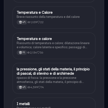
Temperatura e Calore
Fisica
Breve riassunto della temperatura e del calore
1,039
22
4ªl
Temperatura e calore
Fisica
Riassunto di temperatura e calore; dilatazione lineare
e volumica; calore latente e specifico; passaggi di
stato
2,134
36
1ªl
la pressione, gli stati della materia, il principio
Fisica
di pascal, di stevino e di archimede
ripasso di fisica: la pressione e la pressione
atmosferica, gli stati della materia, il principio di
pascal, di stevino e di archimede
4,599
74
4ªl
I metalli
Tecnologia