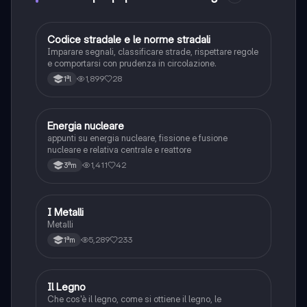
Codice stradale e le norme stradali
Tecnologia
Imparare segnali, classificare strade, rispettare regole
e comportarsi con prudenza in circolazione.
1,899
28
1ªl
Energia nucleare
Tecnologia
appunti su energia nucleare, fissione e fusione
nucleare e relativa centrale e reattore
1,411
42
3ªm
I Metalli
Tecnologia
Metalli
5,289
233
1ªm
I
Il Legno
Tecnologia
Che cos'è il legno, come si ottiene il legno, le