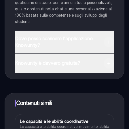
quotidiane di studio, con piani di studio personalizzati,
quiz o contenuti nella chat e una personalizzazione al
100% basata sulle competenze e sugli sviluppi degli
studenti.
Dove posso scaricare l'applicazione
Knowunity?
È possibile scaricare l'applicazione dal Google Play
Store e dall'Apple App Store.
Knowunity è davvero gratuita?
Sì, hai accesso completamente gratuito a tutti i
contenuti nell'app e puoi chattare o seguire i Creatori in
qualsiasi momento. Sbloccherai nuove funzioni
crescendo il tuo numero di follower. Inoltre, offriamo
Knowunity Premium, che consente di studiare senza
Contenuti simili
alcun limite!!
L
Le capacità e le abilità coordinative
Sport
Le capacità e le abilità coordinative: movimento, abilità