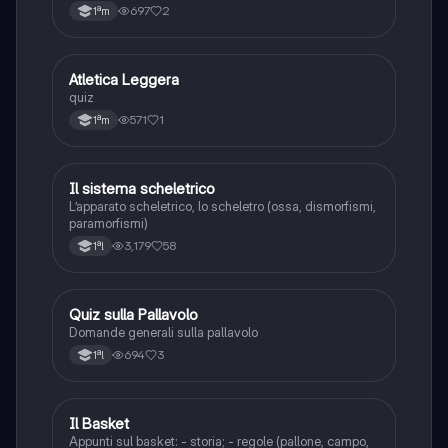
semplice e divertente!
697
2
1ªm
A
Atletica Leggera
Sport
quiz
571
1
1ªm
Il sistema scheletrico
Sport
L’apparato scheletrico, lo scheletro (ossa, dismorfismi,
paramorfismi)
3,179
58
1ªl
Q
Quiz sulla Pallavolo
Sport
Domande generali sulla pallavolo
694
3
1ªl
Il Basket
Sport
Appunti sul basket: - storia; - regole (pallone, campo,