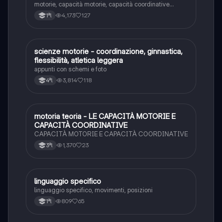
motorie, capacità motorie, capacità coordinative
(generali e speciali)
4,173
127
1ªl
S
scienze motorie - coordinazione, ginnastica,
Sport
flessibilità, atletica leggera
appunti con schemi e foto
3,814
118
4ªl
M
motoria teoria - LE CAPACITÀ MOTORIE E
Sport
CAPACITÀ COORDINATIVE
CAPACITÀ MOTORIE E CAPACITÀ COORDINATIVE
1,370
23
3ªl
linguaggio specifico
Sport
linguaggio specifico, movimenti, posizioni
809
65
1ªl