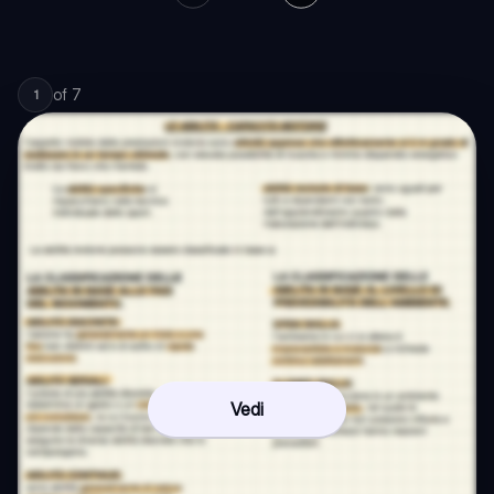
of
7
1
Vedi