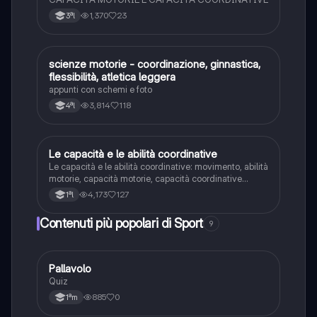
1,370
23
3ªl
S
scienze motorie - coordinazione, ginnastica,
Sport
flessibilità, atletica leggera
appunti con schemi e foto
3,814
118
4ªl
L
Le capacità e le abilità coordinative
Sport
Le capacità e le abilità coordinative: movimento, abilità
motorie, capacità motorie, capacità coordinative
(generali e speciali)
4,173
127
1ªl
Contenuti più popolari di Sport
9
P
Pallavolo
Sport
Quiz
885
0
1ªm