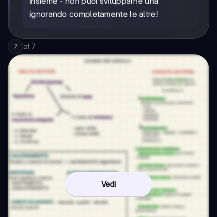
insieme - non puoi svilupparne una
ignorando completamente le altre!
of
7
7
Vedi