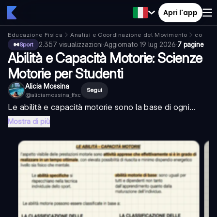
Apri l'app
Educazione Fisica
Analisi e Coordinazione del Movimento
coordi
2.357
visualizzazioni
·
Aggiornato
19 lug 2026
·
7 pagine
Sport
Abilità e Capacità Motorie: Scienze
Motorie per Studenti
Alicia Mossina
Segui
@
aliciamossina_ffxc
Le abilità e capacità motorie sono la base di ogni...
Mostra di più