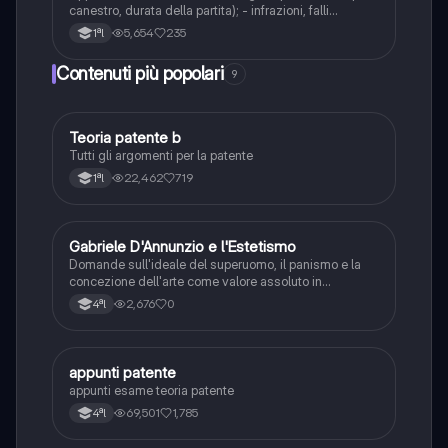
canestro, durata della partita); - infrazioni, falli
personali; - arbitraggio; - fondamentali di gioco (senza
5,654
235
1ªl
la palla ed individuali); - ruoli principali; - schemi di
gioco.
Contenuti più popolari
9
T
Teoria patente b
Altro
Tutti gli argomenti per la patente
22,462
719
1ªl
G
Gabriele D'Annunzio e l'Estetismo
Italiano
Domande sull'ideale del superuomo, il panismo e la
concezione dell'arte come valore assoluto in
D'Annunzio.
2,676
0
4ªl
A
appunti patente
Altro
appunti esame teoria patente
69,501
1,785
4ªl