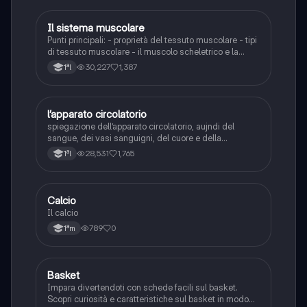
Il sistema muscolare
Scienze
Punti principali: - proprietà del tessuto muscolare - tipi
di tessuto muscolare - il muscolo scheletrico e la
contrazione - tipi di fibre muscolari
30,227
1,387
1ªl
l’apparato circolatorio
Scienze
spiegazione dell’apparato circolatorio, aujndi del
sangue, dei vasi sanguigni, del cuore e della
circolazione sanguigna
28,531
1,765
1ªl
C
Calcio
Sport
Il calcio
789
0
1ªm
B
Basket
Sport
Impara divertendoti con schede facili sul basket.
Scopri curiosità e caratteristiche sul basket in modo