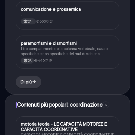
comunicazione e prossemica
Sport
.
600
24
2ªm
paramorfismi e dismorfismi
Sport
I tre compartimenti della colonna vertebrale, cause
specifiche e non specifiche del mal di schiena,
paramorfismi e dismorfismi
440
19
2ªl
Di più
Contenuti più popolari: coordinazione
3
M
motoria teoria - LE CAPACITÀ MOTORIE E
Sport
CAPACITÀ COORDINATIVE
CAPACITÀ MOTORIE E CAPACITÀ COORDINATIVE