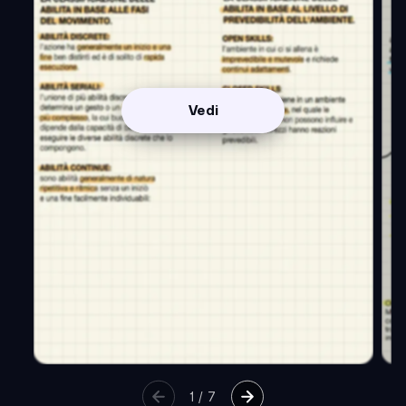
Vedi
1
/
7