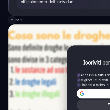
all'isolamento dell'individuo.
of
5
2
Iscriviti p
Accesso a tutti i 
Migliora i tuoi voti
Unisciti a milioni d