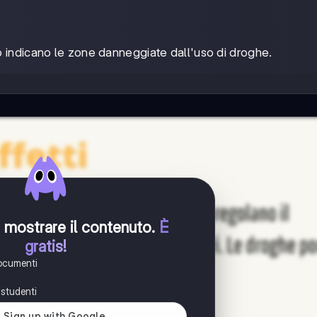
so indicano le zone danneggiate dall'uso di droghe.
er mostrare il contenuto
.
È
gratis!
documenti
i studenti