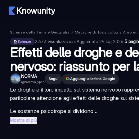
Knowunity
Scienze della Terra e Geografia
Metriche di Tossicologia Ambient
2.373
visualizzazioni
·
Aggiornato
29 lug 2026
·
5 pagi
Scienze
Effetti delle droghe e de
nervoso: riassunto per 
NORMA
Segui
Aggiungi alle fonti Google
@
norma_vjqh
Le droghe e il loro impatto sul
sistema nervoso
rappres
particolare attenzione agli
effetti delle droghe sul si
Le sostanze psicotrope si dividono...
Mostra di più