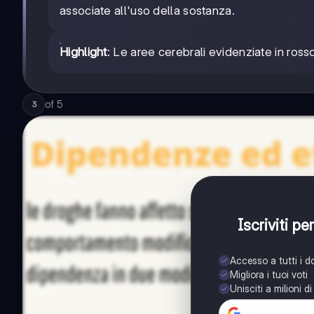
associate all'uso della sostanza.
Highlight
: Le aree cerebrali evidenziate in ros
of
5
3
Iscriviti p
Accesso a tutti i 
Migliora i tuoi voti
Unisciti a milioni d