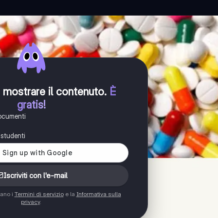
er mostrare il contenuto
.
È
gratis!
documenti
i studenti
Iscriviti con l'e-mail
tano i
Termini di servizio
e la
Informativa sulla
privacy
.