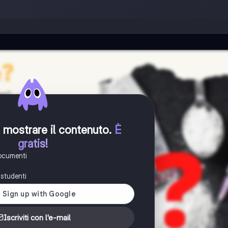
er mostrare il contenuto
.
È
gratis!
documenti
i studenti
Iscriviti con l'e-mail