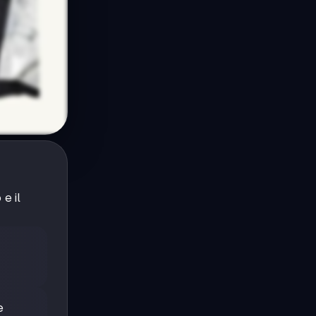
e il
e