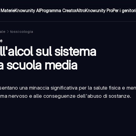
Materie
Knowunity AI
Programma Creator
Altro
Knowunity Pro
Per i genitori
ale
tossicologia
ne
ll'alcol sul sistema
la scuola media
entano una minaccia significativa per la salute fisica e me
stema nervoso
e alle conseguenze dell'abuso di sostanze.