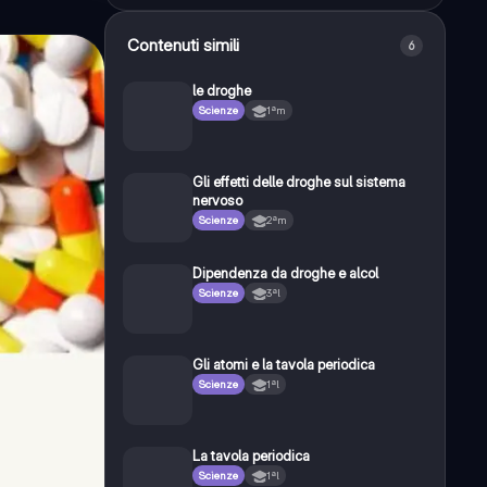
Contenuti simili
6
le droghe
Scienze
1ªm
Gli effetti delle droghe sul sistema
nervoso
Scienze
2ªm
Dipendenza da droghe e alcol
Scienze
3ªl
Gli atomi e la tavola periodica
Scienze
1ªl
La tavola periodica
Scienze
1ªl