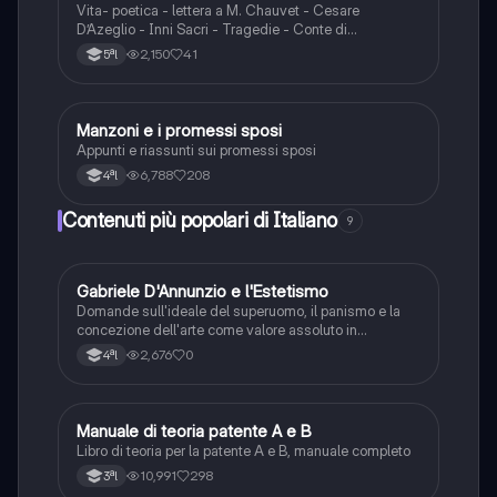
Vita- poetica - lettera a M. Chauvet - Cesare
D’Azeglio - Inni Sacri - Tragedie - Conte di
Carmagnola - Adelchi - Promessi Sposi
2,150
41
5ªl
Manzoni e i promessi sposi
Italiano
Appunti e riassunti sui promessi sposi
6,788
208
4ªl
Contenuti più popolari di Italiano
9
G
Gabriele D'Annunzio e l'Estetismo
Italiano
Domande sull'ideale del superuomo, il panismo e la
concezione dell'arte come valore assoluto in
D'Annunzio.
2,676
0
4ªl
Manuale di teoria patente A e B
Italiano
Libro di teoria per la patente A e B, manuale completo
10,991
298
3ªl