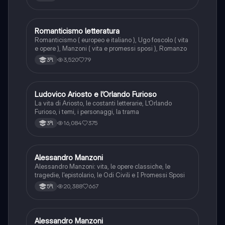
Romanticismo letteratura
Italiano
Romanticismo ( europeo e italiano ), Ugo foscolo ( vita
e opere ), Manzoni ( vita e promessi sposi ), Romanzo
3,520
79
3ªl
Ludovico Ariosto e l’Orlando Furioso
Italiano
La vita di Ariosto, le costanti letterarie, L’Orlando
Furioso, i temi, i personaggi, la trama
16,084
375
3ªl
Alessandro Manzoni
Italiano
Alessandro Manzoni: vita, le opere classiche, le
tragedie, l'epistolario, le Odi Civili e I Promessi Sposi
20,388
667
5ªl
Alessandro Manzoni
Italiano