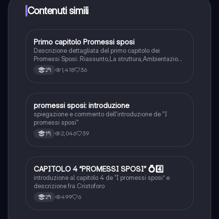
Knowunity Premium, che consente di studiare senza
Contenuti simili
alcun limite!!
Primo capitolo Promessi sposi
Italiano
Descrizione dettagliata del primo capitolo dei
Promessi Sposi: Riassunto,La struttura,Ambientazione
e tempo,i personaggi,il linguaggio e l’ironia
1,418
36
2ªl
promessi sposi: introduzione
Italiano
spiegazione e commento dell'introduzione de "I
promessi sposi"
2,046
39
1ªl
CAPITOLO 4 “PROMESSI SPOSI” 💍4️⃣
Italiano
introduzione al capitolo 4 de “I promessi sposi” e
descrizione fra Cristoforo
499
6
2ªl