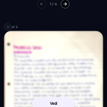
1
/
4
of
4
1
Vedi