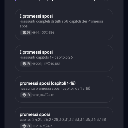
I promessi sposi
Italiano
Riassunti completi di tutti i 38 capitoli dei Promessi
sposi.
14,105
314
2ªl
I promessi sposi
Italiano
Riassunti capitolo 1 - capitolo 26
205,167
10,182
2ªl
promessi sposi (capitoli 1-18)
Italiano
riassunto promessi sposi (capitoli da 1 a 18)
18,153
412
2ªl
promessi sposi
Italiano
capitoli 24,25,26,27,28,30,31,32,33,34,35,36,37,38
2,077
49
2ªl