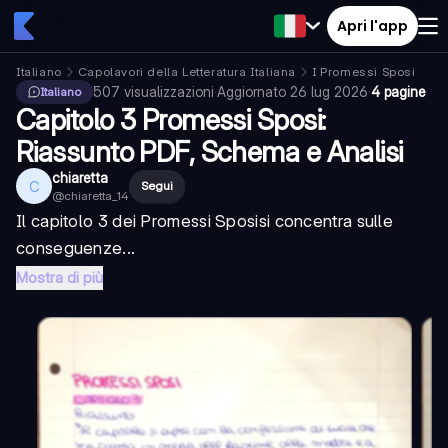
Apri l'app
Italiano
Capolavori della Letteratura Italiana
I Promessi Sposi
507
visualizzazioni
·
Aggiornato
26 lug 2026
·
4 pagine
Italiano
Capitolo 3 Promessi Sposi:
Riassunto PDF, Schema e Analisi
chiaretta
C
Segui
@
chiaretta_14
Il
capitolo 3 dei Promessi Sposi
si concentra sulle
conseguenze...
Mostra di più