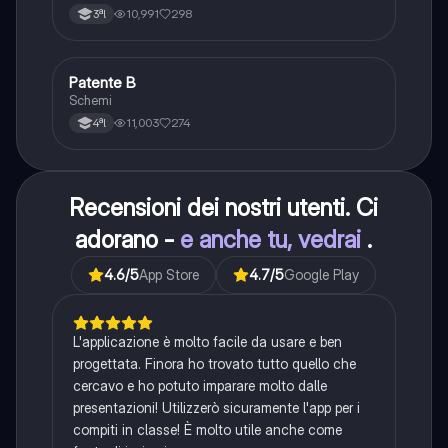
10,991
298
3ªl
Patente B
Altro
Schemi
11,003
274
4ªl
Recensioni dei nostri utenti. Ci
adorano -
e anche tu, vedrai
.
4.6
/5
App Store
4.7
/5
Google Play
L'applicazione è molto facile da usare e ben
progettata. Finora ho trovato tutto quello che
cercavo e ho potuto imparare molto dalle
presentazioni! Utilizzerò sicuramente l'app per i
compiti in classe! È molto utile anche come