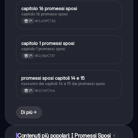
capitolo 16 promessi sposi
Italiano
capitolo 16 promessi sposi
1,409
32
2ªl
capitolo 1 promessi sposi
Italiano
capitolo 1 promessi sposi
2,186
37
2ªl
promessi sposi capitoli 14 e 15
Italiano
riassunto dei capitoli 14 e 15 dei promessi sposi
2,116
46
2ªl
Di più
Contenuti più popolari: I Promessi Sposi
9