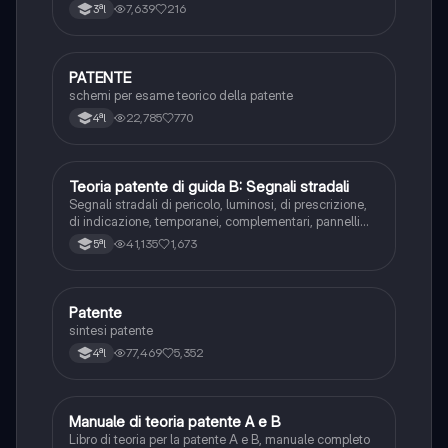
7,639
216
3ªl
PATENTE
Altro
schemi per esame teorico della patente
22,785
770
4ªl
Teoria patente di guida B: Segnali stradali
Ed. civ.
Segnali stradali di pericolo, luminosi, di prescrizione,
di indicazione, temporanei, complementari, pannelli
integrativi, segnaletica orizzontale, segnalazioni
41,135
1,673
5ªl
agenti del traffico, distanza di visibilità per l‘arresto,
minima di sicurezza.
Patente
Altro
sintesi patente
77,469
5,352
4ªl
Manuale di teoria patente A e B
Italiano
Libro di teoria per la patente A e B, manuale completo