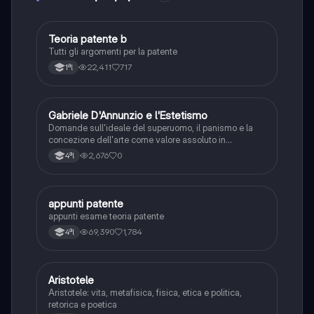
Teoria patente b
Altro
Tutti gli argomenti per la patente
22,411
717
1ªl
G
Gabriele D'Annunzio e l'Estetismo
Italiano
Domande sull'ideale del superuomo, il panismo e la
concezione dell'arte come valore assoluto in
D'Annunzio.
2,676
0
4ªl
appunti patente
Altro
appunti esame teoria patente
69,390
1,784
4ªl
Aristotele
Filosofia
Aristotele: vita, metafisica, fisica, etica e politica,
retorica e poetica