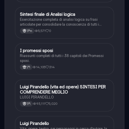
S
Sintesi finale di Analisi logica
Italiano
Esercitazione completa di analisi logica su frasi
articolate per consolidare la conoscenza di tutti i
complementi.
5,571
0
3ªm
I promessi sposi
Italiano
Riassunti completi di tutti i 38 capitoli dei Promessi
sposi.
14,105
314
2ªl
Luigi Pirandello (vita ed opere) SINTESI PER
Italiano
COMPRENDERE MEGLIO
LUIGI PIRANDELLO
93,111
5,020
5ªl
Luigi Pirandello
Italiano
Vita, opere, teatro, sei personaggi in cerca d’autore, la