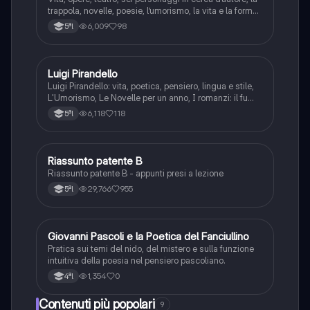
trappola, novelle, poesie, l’umorismo, la vita e la forma,
frantumazione dell’Io, la civiltà moderna e
6,009
98
5ªl
l’alienazione, il treno ha fischiato, canta l’epistola, i
romanzi, io e il mio naso
Luigi Pirandello
Italiano
Luigi Pirandello: vita, poetica, pensiero, lingua e stile,
L'Umorismo, Le Novelle per un anno, I romanzi: il fu
Mattia Pascal, Quaderni di Serafino Gubbio operatore;
6,118
118
5ªl
Uno, nessuno e centomila; il teatro: Sei personaggi in
cerca d'autore; Enrico IV.
Riassunto patente B
Italiano
Riassunto patente B - appunti presi a lezione
29,766
955
5ªl
G
Giovanni Pascoli e la Poetica del Fanciullino
Italiano
Pratica sui temi del nido, del mistero e sulla funzione
intuitiva della poesia nel pensiero pascoliano.
1,354
0
4ªl
Contenuti più popolari
9