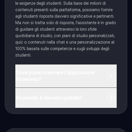
le esigenze degli studenti. Sulla base dei milioni di
contenuti presenti sulla piattaforma, possiamo fornire
agli studenti risposte davvero significative e pertinenti.
Ma non si tratta solo di risposte, l'assistente è in grado
di guidare gli studenti attraverso le loro sfide
quotidiane di studio, con piani di studio personalizzati,
quiz o contenuti nella chat e una personalizzazione al
100% basata sulle competenze e sugli sviluppi degli
studenti.
Dove posso scaricare l'applicazione
Knowunity?
È possibile scaricare l'applicazione dal Google Play
Store e dall'Apple App Store.
Knowunity è davvero gratuita?
Sì, hai accesso completamente gratuito a tutti i
contenuti nell'app e puoi chattare o seguire i Creatori in
qualsiasi momento. Sbloccherai nuove funzioni
crescendo il tuo numero di follower. Inoltre, offriamo