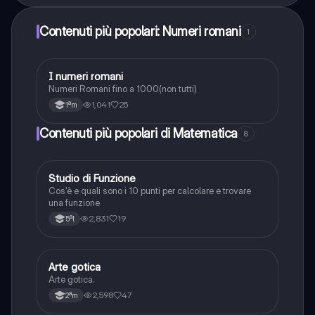
Contenuti più popolari: Numeri romani
1
I
I numeri romani
Matematica
Numeri Romani fino a 1000(non tutti)
1,041
25
1ªm
Contenuti più popolari di Matematica
8
Studio di Funzione
Matematica
Cos'è e quali sono i 10 punti per calcolare e trovare
una funzione
2,831
19
5ªl
A
Arte gotica
Disegno e rappresentazione grafica
Arte gotica.
2,598
47
2ªm