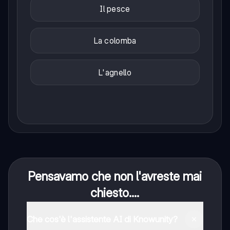
Il pesce
La colomba
L'agnello
Pensavamo che non l'avreste mai
chiesto....
Che cos'è l'assistente AI di Knowunity?