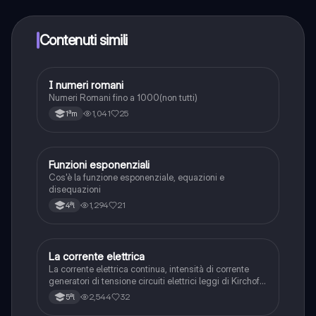
qualsiasi momento. Sbloccherai nuove funzioni
crescendo il tuo numero di follower. Inoltre, offriamo
Knowunity Premium, che consente di studiare senza
Contenuti simili
alcun limite!!
I
I numeri romani
Matematica
Numeri Romani fino a 1000(non tutti)
1,041
25
1ªm
Funzioni esponenziali
Matematica
Cos'è la funzione esponenziale, equazioni e
disequazioni
1,294
21
4ªl
La corrente elettrica
Fisica
La corrente elettrica continua, intensità di corrente
generatori di tensione circuiti elettrici leggi di Kirchoff
leggi di ohm.
2,544
32
5ªl