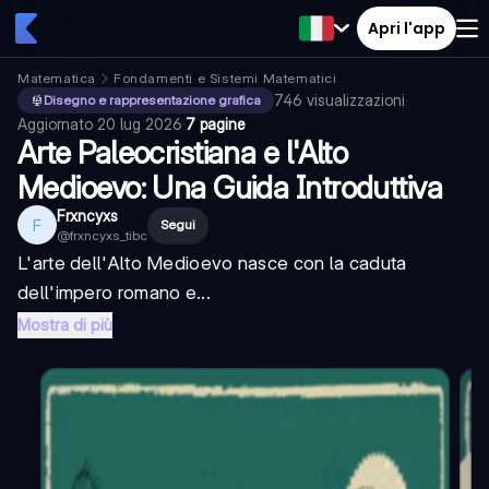
Apri l'app
Matematica
Fondamenti e Sistemi Matematici
746
visualizzazioni
·
Disegno e rappresentazione grafica
Aggiornato
20 lug 2026
·
7 pagine
Arte Paleocristiana e l'Alto
Medioevo: Una Guida Introduttiva
Frxncyxs
F
Segui
@
frxncyxs_tibc
L'arte dell'Alto Medioevo nasce con la caduta
dell'impero romano e...
Mostra di più