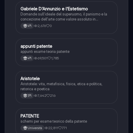
G
Gabriele D'Annunzio e l'Estetismo
Italiano
Domande sull'ideale del superuomo, il panismo e la
concezione dell'arte come valore assoluto in
D'Annunzio.
2,676
0
4ªl
A
appunti patente
Altro
appunti esame teoria patente
69,501
1,785
4ªl
Aristotele
Filosofia
Aristotele: vita, metafisica, fisica, etica e politica,
retorica e poetica
7,642
216
3ªl
P
PATENTE
Altro
schemi per esame teorico della patente
22,811
771
Università