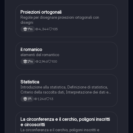
P
Proiezioni ortogonali
Disegno e rappresentazione grafica
Regole per disegnare proiezioni ortogonali con
disegni
4,344
105
1ªm
I
il romanico
Informatica
elementi del romantico
2,946
100
2ªm
S
Statistica
Matematica
Introduzione alla statistica, Definizione di statistica,
Criterio della raccolta dati, Interpretazione dei dati e
loro rappresentazione, Media aritmetica, Moda,
1,246
13
3ªl
Mediana, Varianza, Deviazione standard
La circonferenza e il cerchio, poligoni inscritti
Matematica
e circoscritti
La circonferenza e il cerchio, poligoni inscritti e