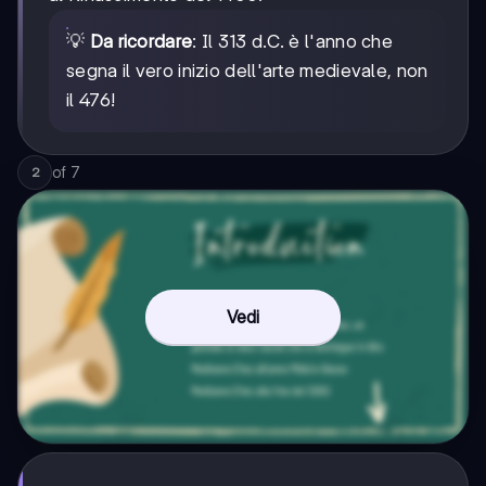
💡
Da ricordare
: Il 313 d.C. è l'anno che
segna il vero inizio dell'arte medievale, non
il 476!
of
7
2
Vedi