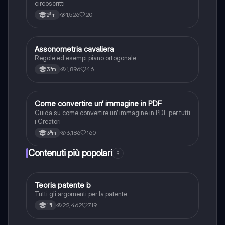
circoscritti
1,526
20
2ªm
A
Assonometria cavaliera
Disegno e rappresentazione grafica
Regole ed esempi piano ortogonale
1,896
46
3ªm
C
Come convertire un’ immagine in PDF
Disegno e rappresentazione grafica
Guida su come convertire un’ immagine in PDF per tutti
i Creatori
3,186
160
3ªm
Contenuti più popolari
9
T
Teoria patente b
Altro
Tutti gli argomenti per la patente
22,462
719
1ªl