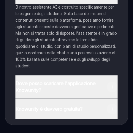
Il nostro assistente AI è costruito specificamente per
le esigenze degli studenti. Sulla base dei milioni di
contenuti presenti sulla piattaforma, possiamo fornire
agli studenti risposte davvero significative e pertinenti.
Ma non si tratta solo di risposte, l'assistente è in grado
di guidare gli studenti attraverso le loro sfide
quotidiane di studio, con piani di studio personalizzati,
quiz o contenuti nella chat e una personalizzazione al
100% basata sulle competenze e sugli sviluppi degli
studenti.
Dove posso scaricare l'applicazione
Knowunity?
È possibile scaricare l'applicazione dal Google Play
Store e dall'Apple App Store.
Knowunity è davvero gratuita?
Sì, hai accesso completamente gratuito a tutti i
contenuti nell'app e puoi chattare o seguire i Creatori in