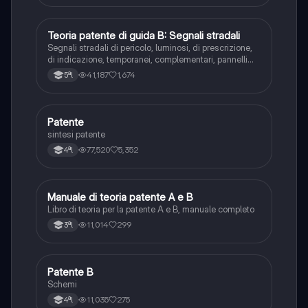
T
Teoria patente di guida B: Segnali stradali
Ed. civ.
Segnali stradali di pericolo, luminosi, di prescrizione,
di indicazione, temporanei, complementari, pannelli
integrativi, segnaletica orizzontale, segnalazioni
41,187
1,674
5ªl
agenti del traffico, distanza di visibilità per l‘arresto,
minima di sicurezza.
P
Patente
Altro
sintesi patente
77,520
5,352
4ªl
M
Manuale di teoria patente A e B
Italiano
Libro di teoria per la patente A e B, manuale completo
11,014
299
3ªl
P
Patente B
Altro
Schemi
11,035
275
4ªl