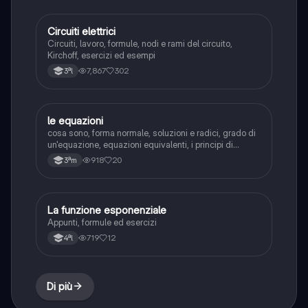
Circuiti elettrici
Fisica
Circuiti, lavoro, formule, nodi e rami del circuito,
Kirchoff, esercizi ed esempi
7,867
302
3ªl
le equazioni
Matematica
cosa sono, forma normale, soluzioni e radici, grado di
un'equazione, equazioni equivalenti, i principi di
equivalenza, regole dei principi, passi per risolvere
918
20
3ªm
un'equazione di primo grado, tipi di equazioni +
mappa riassuntiva
La funzione esponenziale
Matematica
Appunti, formule ed esercizi
719
12
4ªl
Di più