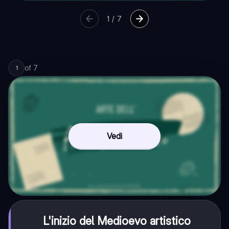
1
/
7
of
7
1
Vedi
L'inizio del Medioevo artistico