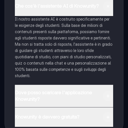
Che cos'è l'assistente AI di Knowunity?
Il nostro assistente AI è costruito specificamente per
le esigenze degli studenti. Sulla base dei milioni di
contenuti presenti sulla piattaforma, possiamo fornire
agli studenti risposte davvero significative e pertinenti.
Ma non si tratta solo di risposte, l'assistente è in grado
di guidare gli studenti attraverso le loro sfide
quotidiane di studio, con piani di studio personalizzati,
quiz o contenuti nella chat e una personalizzazione al
100% basata sulle competenze e sugli sviluppi degli
studenti.
Dove posso scaricare l'applicazione
Knowunity?
È possibile scaricare l'applicazione dal Google Play
Store e dall'Apple App Store.
Knowunity è davvero gratuita?