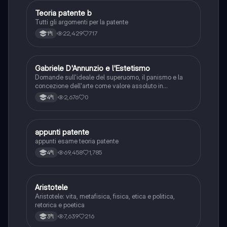
Teoria patente b
Altro
Tutti gli argomenti per la patente
22,429
717
1ªl
G
Gabriele D'Annunzio e l'Estetismo
Italiano
Domande sull'ideale del superuomo, il panismo e la
concezione dell'arte come valore assoluto in
D'Annunzio.
2,676
0
4ªl
appunti patente
Altro
appunti esame teoria patente
69,458
1,785
4ªl
Aristotele
Filosofia
Aristotele: vita, metafisica, fisica, etica e politica,
retorica e poetica
7,639
216
3ªl