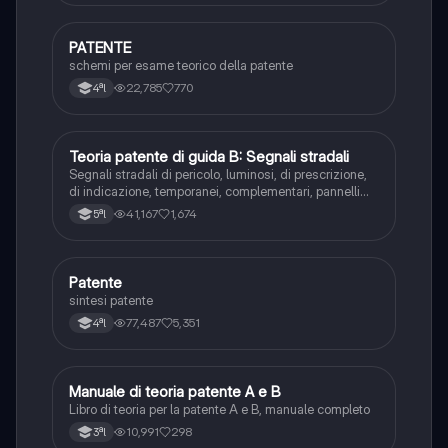
PATENTE
Altro
schemi per esame teorico della patente
22,785
770
4ªl
Teoria patente di guida B: Segnali stradali
Ed. civ.
Segnali stradali di pericolo, luminosi, di prescrizione,
di indicazione, temporanei, complementari, pannelli
integrativi, segnaletica orizzontale, segnalazioni
41,167
1,674
5ªl
agenti del traffico, distanza di visibilità per l‘arresto,
minima di sicurezza.
Patente
Altro
sintesi patente
77,487
5,351
4ªl
Manuale di teoria patente A e B
Italiano
Libro di teoria per la patente A e B, manuale completo
10,991
298
3ªl