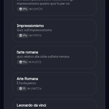
impressionismo questo quiz fa per voi
1,121
0
3ªm
I
Impressionismo
Arte
Quiz sull'impressionismo
779
0
3ªm
L
l’arte romana
Arte
quiz relativo alle slide sull’arte romana
742
2
1ªm
A
Arte Romana
Storia
È facile,penso
1,087
4
1ªl
L
Leonardo da vinci
Arte