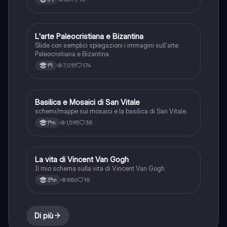
L'arte Paleocristiana e Bizantina
Arte
Slide con semplici spiegazioni i immagini sull'arte
Paleocristiana e Bizantina
7,015
174
1ªl
Basilica e Mosaici di San Vitale
Arte
schemi/mappe sui mosaici e la basilica di San Vitale.
1,595
38
1ªm
La vita di Vincent Van Gogh
Arte
Il mio schema sulla vita di Vincent Van Gogh
886
18
3ªm
Di più