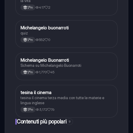
la vita
417
2
2ªm
M
Michelangelo buonarroti
Arte
quiz
552
0
2ªm
Michelangelo Buonarroti
Arte
Schema su Michelangelo Buonarroti
1,770
45
2ªm
tesina il cinema
Italiano
tesina il cinema terza media con tutte le materie e
lingua inglese
3,172
76
3ªm
Contenuti più popolari
9