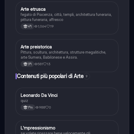
Arte etrusca
Arte
fegato di Piacenza, città, templi, architettura funeraria,
pittura funeraria, affresco
1,064
19
4ªl
Arte preistorica
Arte
Pittura, scultura, architettura, strutture megalitiche,
arte Sumera, Babilonese e Assira.
581
13
3ªl
Contenuti più popolari di Arte
9
L
Leonardo Da Vinci
Arte
quiz
988
0
1ªm
L
L'mpressionismo
Arte
se volete ripassare bene velocemente gli