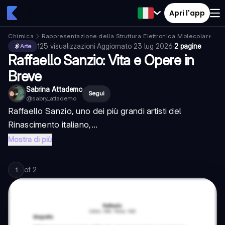
Apri l'app
Chimica
Rappresentazione della Struttura Elettronica Molecolare
S
125
visualizzazioni
·
Aggiornato
23 lug 2026
·
2 pagine
Arte
Raffaello Sanzio: Vita e Opere in
Breve
Sabrina Attademo
Segui
@
sabry_attademo
Raffaello Sanzio, uno dei più grandi artisti del
Rinascimento italiano,...
Mostra di più
of
2
1