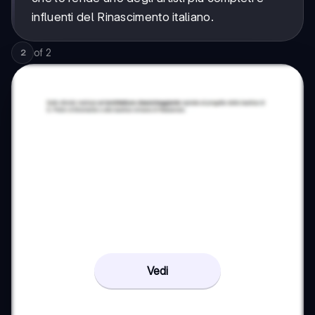
influenti del Rinascimento italiano.
of
2
2
Vedi