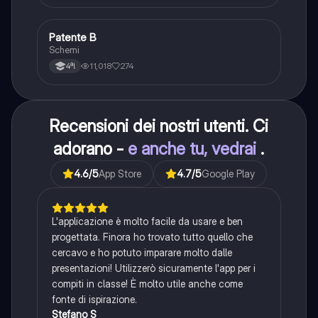
Patente B
Altro
Schemi
11,018
274
4ªl
Recensioni dei nostri utenti. Ci
adorano -
e anche tu, vedrai
.
4.6
/5
App Store
4.7
/5
Google Play
L'applicazione è molto facile da usare e ben
progettata. Finora ho trovato tutto quello che
cercavo e ho potuto imparare molto dalle
presentazioni! Utilizzerò sicuramente l'app per i
compiti in classe! È molto utile anche come
fonte di ispirazione.
Stefano S