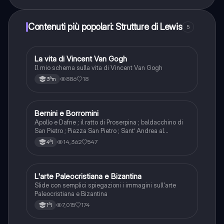
Contenuti più popolari: Strutture di Lewis
5
La vita di Vincent Van Gogh
Arte
Il mio schema sulla vita di Vincent Van Gogh
886
18
3ªm
Bernini e Borromini
Arte
Apollo e Dafne ; il ratto di Proserpina ; baldacchino di
San Pietro ; Piazza San Pietro ; Sant’ Andrea al
Quirinale; San Carlo alle 4 fontane ; Sant’Ivo alla
14,362
547
4ªl
Sapienza ; galleria di Palazzo Spada ; Bernini e
Borromini a confronto ;
L'arte Paleocristiana e Bizantina
Arte
Slide con semplici spiegazioni i immagini sull'arte
Paleocristiana e Bizantina
7,015
174
1ªl