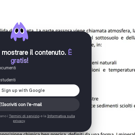
er mostrare il contenuto
.
È
gratis!
documenti
i studenti
Iscriviti con l'e-mail
tano i
Termini di servizio
e la
Informativa sulla
privacy
.