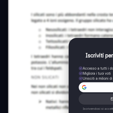
Iscriviti p
Accesso a tutti i 
Migliora i tuoi voti
Unisciti a milioni d
Iscrivendosi si accet