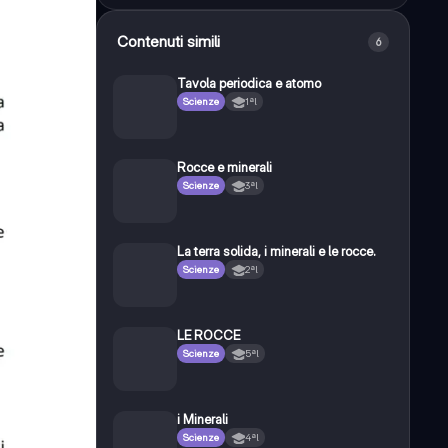
Contenuti simili
6
Tavola periodica e atomo
Scienze
1ªl
Rocce e minerali
Scienze
3ªl
La terra solida, i minerali e le rocce.
Scienze
2ªl
LE ROCCE
Scienze
5ªl
i Minerali
Scienze
4ªl