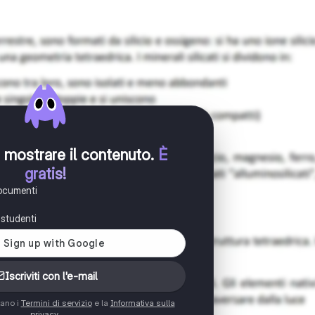
er mostrare il contenuto
.
È
gratis!
documenti
i studenti
Iscriviti con l'e-mail
tano i
Termini di servizio
e la
Informativa sulla
privacy
.