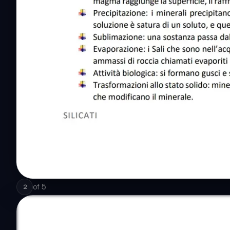
of
5
2