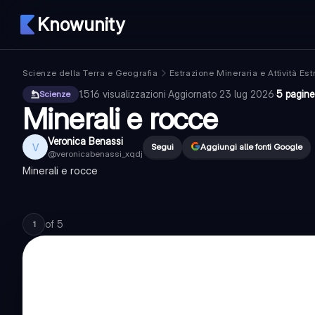
Knowunity
Scienze della Terra e Geografia
Estrazione Mineraria e Attività Estr
1.516
visualizzazioni
·
Aggiornato
23 lug 2026
·
5 pagine
Scienze
Minerali e rocce
Veronica Benassi
V
Segui
Aggiungi alle fonti Google
@
veronicabenassi_xqdj
Minerali e rocce
of
5
1