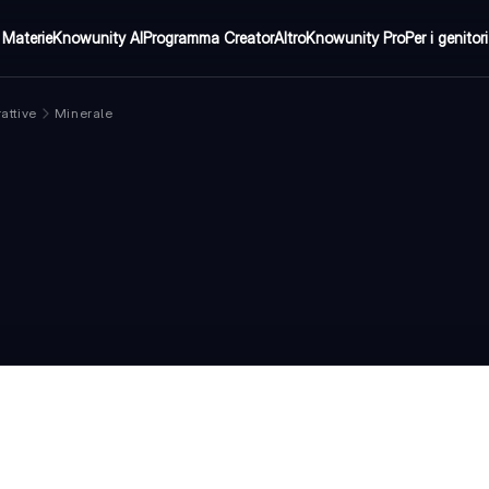
Materie
Knowunity AI
Programma Creator
Altro
Knowunity Pro
Per i genitori
attive
Minerale