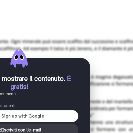
er mostrare il contenuto
.
È
gratis!
documenti
i studenti
Iscriviti con l'e-mail