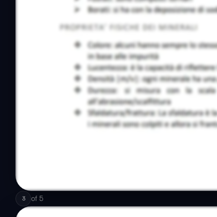
of
5
3