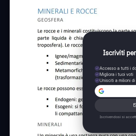
Iscriviti p
Accesso a tutti i 
Migliora i tuoi voti
Unisciti a milioni d
Iscrivendosi si accet