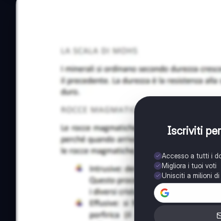
Iscriviti p
Accesso a tutti i 
Migliora i tuoi voti
Unisciti a milioni d