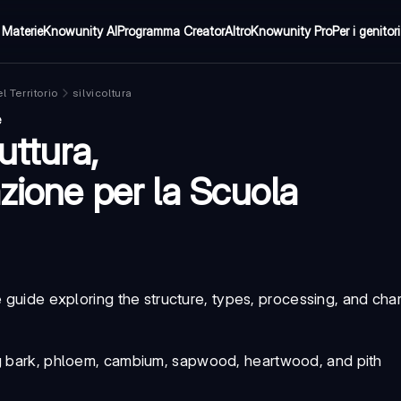
Materie
Knowunity AI
Programma Creator
Altro
Knowunity Pro
Per i genitori
l Territorio
silvicoltura
e
uttura,
azione per la Scuola
uide exploring the structure, types, processing, and char
ing bark, phloem, cambium, sapwood, heartwood, and pith