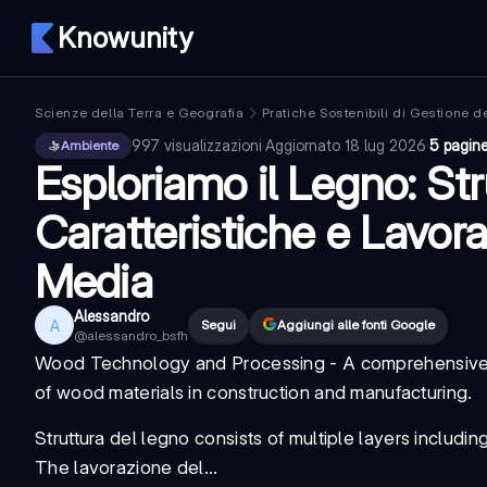
Knowunity
Scienze della Terra e Geografia
Pratiche Sostenibili di Gestione de
997
visualizzazioni
·
Aggiornato
18 lug 2026
·
5 pagin
Ambiente
Esploriamo il Legno: Str
Caratteristiche e Lavor
Media
Alessandro
A
Segui
Aggiungi alle fonti Google
@
alessandro_bsfh
Wood Technology and Processing
- A comprehensive g
of wood materials in construction and manufacturing.
Struttura del legno
consists of multiple layers includ
The
lavorazione del...