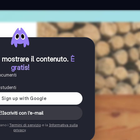
er mostrare il contenuto
.
È
gratis!
documenti
i studenti
Iscriviti con l'e-mail
tano i
Termini di servizio
e la
Informativa sulla
privacy
.