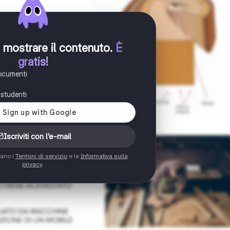
er mostrare il contenuto
.
È
gratis!
documenti
i studenti
Iscriviti con l'e-mail
tano i
Termini di servizio
e la
Informativa sulla
privacy
.