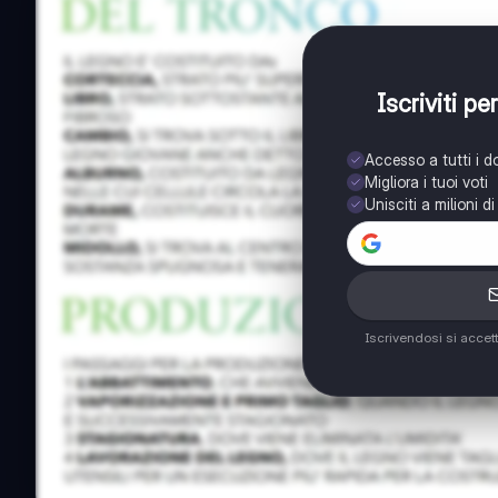
Iscriviti p
Accesso a tutti i 
Migliora i tuoi voti
Unisciti a milioni d
Iscrivendosi si accet