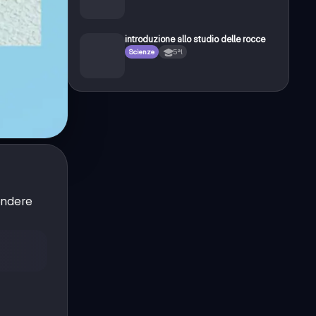
introduzione allo studio delle rocce
Scienze
5ªl
endere