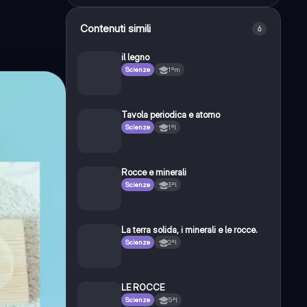
Contenuti simili
6
il legno
Scienze
1ªm
Tavola periodica e atomo
Scienze
1ªl
Rocce e minerali
Scienze
3ªl
La terra solida, i minerali e le rocce.
Scienze
2ªl
LE ROCCE
Scienze
5ªl