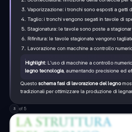
Vaporizzazione: i tronchi sono esposti a getti 
Taglio: i tronchi vengono segati in tavole di s
Stagionatura: le tavole sono poste a stagionare
Rifinitura: le tavole stagionate vengono taglia
Lavorazione con macchine a controllo numerico:
Highlight
: L'uso di macchine a controllo numeri
legno tecnologia
, aumentando precisione ed ef
Questo
schema fasi di lavorazione del legno
most
tradizionali per ottimizzare la produzione di legnam
of
5
3