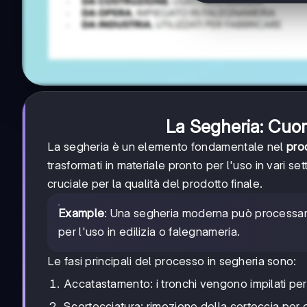
La Segheria: Cuor
La segheria è un elemento fondamentale nel
pro
trasformati in materiale pronto per l'uso in vari s
cruciale per la qualità del prodotto finale.
Example
: Una segheria moderna può processare 
per l'uso in edilizia o falegnameria.
Le fasi principali del processo in segheria sono:
Accatastamento: i tronchi vengono impilati per
Scortecciatura: rimozione della corteccia per e