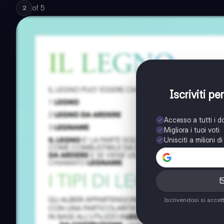
of
5
2
Iscriviti p
Accesso a tutti i 
Migliora i tuoi voti
Unisciti a milioni d
Iscrivendosi si accet