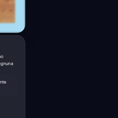
no
 ognuna
onte