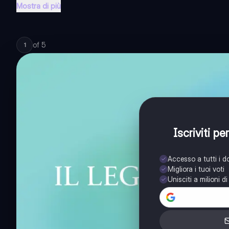
Mostra di più
of
5
1
Iscriviti p
Accesso a tutti i 
Migliora i tuoi voti
Unisciti a milioni d