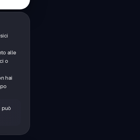
sici
nto alle
ci o
on hai
ppo
e può