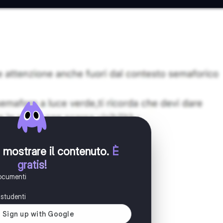
er mostrare il contenuto
.
È
gratis!
documenti
i studenti