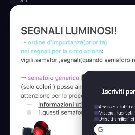
of
4
1
Iscriviti p
Accesso a tutti i 
Migliora i tuoi voti
Unisciti a milioni d