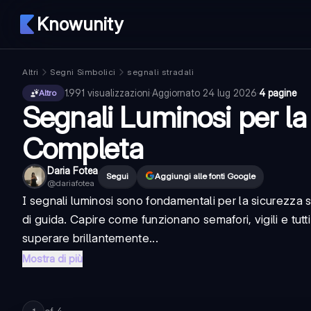
Knowunity
Altri
Segni Simbolici
segnali stradali
1.991
visualizzazioni
·
Aggiornato
24 lug 2026
·
4 pagine
Altro
Segnali Luminosi per la
Completa
Daria Fotea
Segui
Aggiungi alle fonti Google
@
dariafotea
I segnali luminosi sono fondamentali per la sicurezza 
di guida. Capire come funzionano semafori, vigili e tutti 
superare brillantemente...
Mostra di più