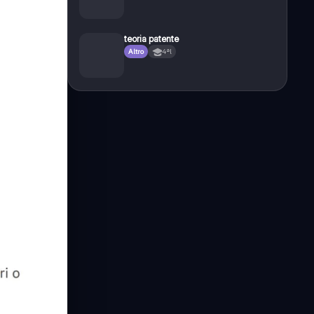
teoria patente
Altro
4ªl