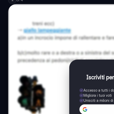
Iscriviti p
Accesso a tutti i 
Migliora i tuoi voti
Unisciti a milioni d