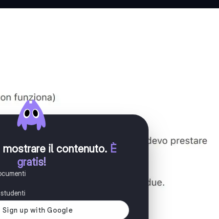
er mostrare il contenuto
.
È
gratis!
documenti
i studenti