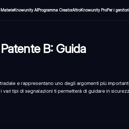
Materie
Knowunity AI
Programma Creator
Altro
Knowunity Pro
Per i genitori
 Patente B: Guida
stradale e rappresentano uno degli argomenti più important
i vari tipi di segnalazioni ti permetterà di guidare in sicurez