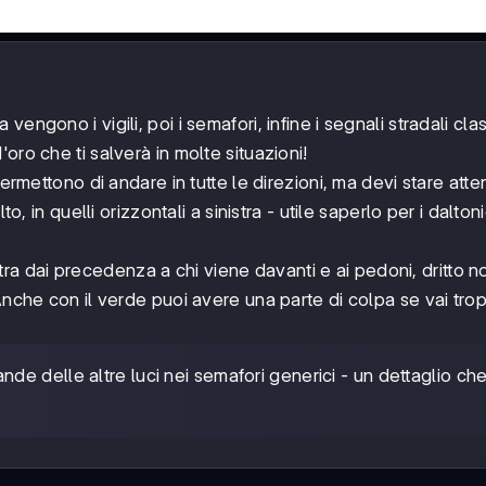
a vengono i vigili, poi i semafori, infine i segnali stradali clas
oro che ti salverà in molte situazioni!
 permettono di andare in tutte le direzioni, ma devi stare atte
o, in quelli orizzontali a sinistra - utile saperlo per i daltoni
istra dai precedenza a chi viene davanti e ai pedoni, dritto n
Anche con il verde puoi avere una parte di colpa se vai tro
ande delle altre luci nei semafori generici - un dettaglio ch