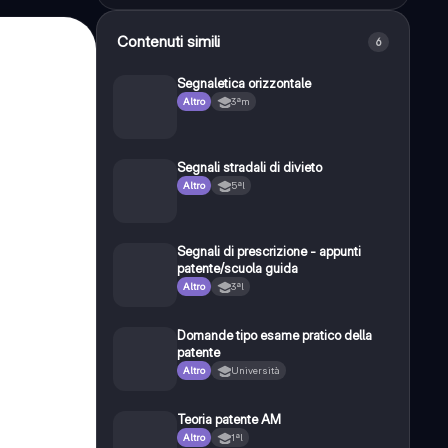
Contenuti simili
6
Segnaletica orizzontale
Altro
3ªm
Segnali stradali di divieto
Altro
5ªl
Segnali di prescrizione - appunti
patente/scuola guida
Altro
3ªl
Domande tipo esame pratico della
patente
Altro
Università
Teoria patente AM
Altro
1ªl