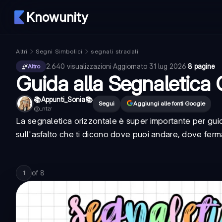
Knowunity
Altri
Segni Simbolici
segnali stradali
2.640
visualizzazioni
·
Aggiornato
31 lug 2026
·
8 pagine
Altro
Guida alla Segnaletica 
📚Appunti_Sonia📚
Segui
Aggiungi alle fonti Google
@
_ntzr
La segnaletica orizzontale è super importante per guida
sull'asfalto che ti dicono dove puoi andare, dove ferma
of
8
1