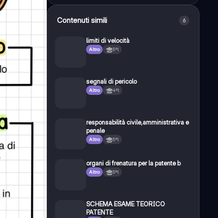
Contenuti simili
6
limiti di velocità
Altro
3ªl
segnali di pericolo
Altro
4ªl
responsabilità civile,amministrativa e
penale
Altro
3ªl
organi di frenatura per la patente b
Altro
3ªl
SCHEMA ESAME TEORICO
PATENTE