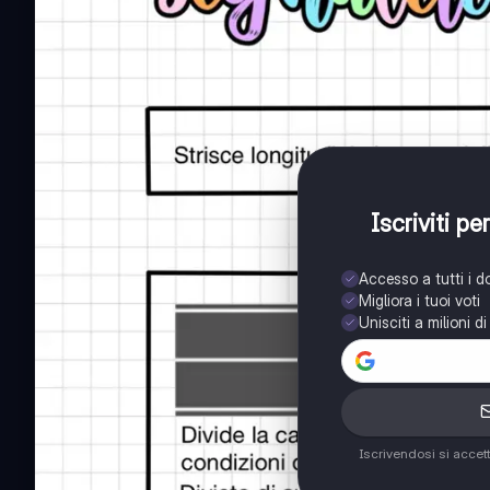
Iscriviti p
Accesso a tutti i 
Migliora i tuoi voti
Unisciti a milioni d
Iscrivendosi si accet