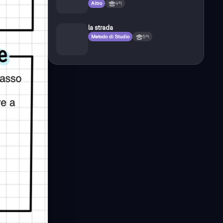
Altro
4ªl
la strada
Metodo di Studio
5ªl