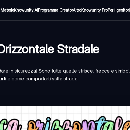
Materie
Knowunity AI
Programma Creator
Altro
Knowunity Pro
Per i genitori
Orizzontale Stradale
re in sicurezza! Sono tutte quelle strisce, frecce e simboli 
rti e come comportarti sulla strada.