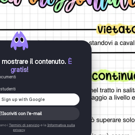
er mostrare il contenuto
.
È
gratis!
documenti
i studenti
Iscriviti con l'e-mail
tano i
Termini di servizio
e la
Informativa sulla
privacy
.