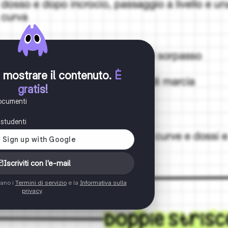
er mostrare il contenuto
.
È
gratis!
documenti
i studenti
Iscriviti con l'e-mail
tano i
Termini di servizio
e la
Informativa sulla
privacy
.