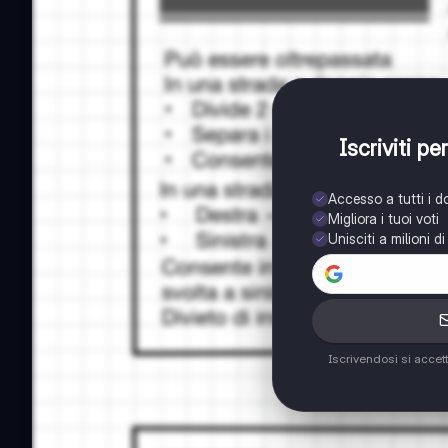
Iscriviti p
Accesso a tutti i 
Migliora i tuoi voti
Unisciti a milioni d
Iscrivendosi si accet