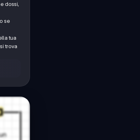
e dossi,
lo se
lla tua
si trova