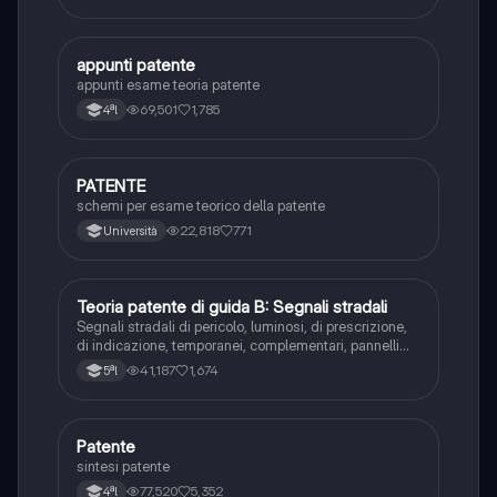
A
appunti patente
Altro
appunti esame teoria patente
69,501
1,785
4ªl
PATENTE
Altro
schemi per esame teorico della patente
22,818
771
Università
T
Teoria patente di guida B: Segnali stradali
Ed. civ.
Segnali stradali di pericolo, luminosi, di prescrizione,
di indicazione, temporanei, complementari, pannelli
integrativi, segnaletica orizzontale, segnalazioni
41,187
1,674
5ªl
agenti del traffico, distanza di visibilità per l‘arresto,
minima di sicurezza.
P
Patente
Altro
sintesi patente
77,520
5,352
4ªl