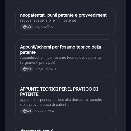
neopatentati, punti patente e provvedimenti
Altro
revoca, sospensione, ritiri patente
4,724
97
4ªl
Appunti/schemi per l’esame teorico della
Altro
patente
Appunti/schemi per l’esame teorico della patente
(argomenti principali)
16,519
578
5ªl
APPUNTI TEORICI PER IL PRATICO DI
Altro
PATENTE
appunti utili per rispondere alle domande teoriche
della prova pratica di patente
5,720
154
4ªl
Altro