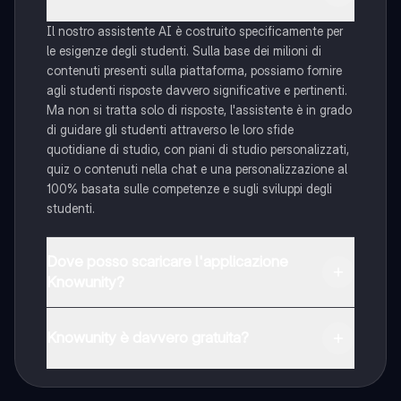
Il nostro assistente AI è costruito specificamente per
le esigenze degli studenti. Sulla base dei milioni di
contenuti presenti sulla piattaforma, possiamo fornire
agli studenti risposte davvero significative e pertinenti.
Ma non si tratta solo di risposte, l'assistente è in grado
di guidare gli studenti attraverso le loro sfide
quotidiane di studio, con piani di studio personalizzati,
quiz o contenuti nella chat e una personalizzazione al
100% basata sulle competenze e sugli sviluppi degli
studenti.
Dove posso scaricare l'applicazione
Knowunity?
È possibile scaricare l'applicazione dal Google Play
Store e dall'Apple App Store.
Knowunity è davvero gratuita?
Sì, hai accesso completamente gratuito a tutti i
contenuti nell'app e puoi chattare o seguire i Creatori in