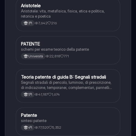
Aristotele
Filosofia
Aristotele: vita, metafisica, fisica, etica e politica,
retorica e poetica
7,642
216
3ªl
PATENTE
Altro
schemi per esame teorico della patente
22,818
771
Università
T
Teoria patente di guida B: Segnali stradali
Ed. civ.
Segnali stradali di pericolo, luminosi, di prescrizione,
di indicazione, temporanei, complementari, pannelli
integrativi, segnaletica orizzontale, segnalazioni
41,187
1,674
5ªl
agenti del traffico, distanza di visibilità per l‘arresto,
minima di sicurezza.
P
Patente
Altro
sintesi patente
77,520
5,352
4ªl