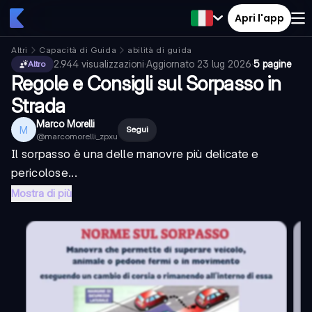
Apri l'app
Altri
Capacità di Guida
abilità di guida
2.944
visualizzazioni
·
Aggiornato
23 lug 2026
·
5 pagine
Altro
Regole e Consigli sul Sorpasso in
Strada
Marco Morelli
M
Segui
@
marcomorelli_zpxu
Il sorpasso è una delle manovre più delicate e
pericolose...
Mostra di più