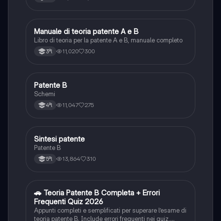
Manuale di teoria patente A e B
Italiano
Libro di teoria per la patente A e B, manuale completo
11,020
300
3ªl
Patente B
Altro
Schemi
11,047
275
4ªl
Sintesi patente
Altro
Patente B
13,864
310
5ªl
🚗 Teoria Patente B Completa + Errori
Altro
Frequenti Quiz 2026
Appunti completi e semplificati per superare l’esame di
teoria patente B. Include errori frequenti nei quiz,