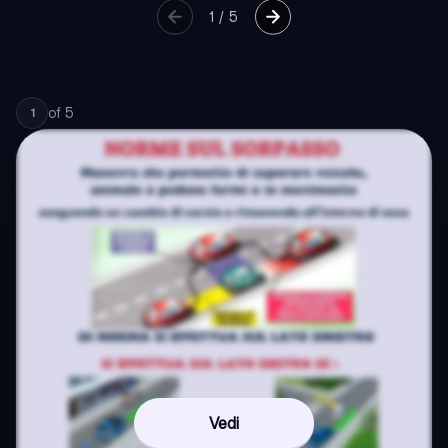
1
/
5
of
5
1
Vedi