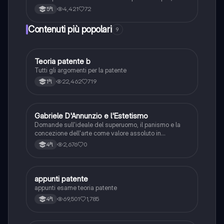
spiegazioni chiare e schemi riassuntivi.
4,421
72
5ªl
Contenuti più popolari
9
T
Teoria patente b
Altro
Tutti gli argomenti per la patente
22,462
719
1ªl
G
Gabriele D'Annunzio e l'Estetismo
Italiano
Domande sull'ideale del superuomo, il panismo e la
concezione dell'arte come valore assoluto in
D'Annunzio.
2,676
0
4ªl
A
appunti patente
Altro
appunti esame teoria patente
69,501
1,785
4ªl