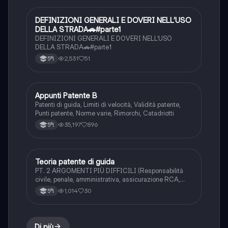
DEFINIZIONI GENERALI E DOVERI NELL’USO
Altro
DELLA STRADA🚗#parte1
DEFINIZIONI GENERALI E DOVERI NELL’USO
DELLA STRADA🚗#parte1
2,531
51
5ªl
Appunti Patente B
Altro
Patenti di guida, Limiti di velocità, Validità patente,
Punti patente, Norme varie, Rimorchi, Catadriotti
35,197
896
5ªl
Teoria patente di guida
Altro
PT. 2 ARGOMENTI PIÙ DIFFICILI (Responsabilità
civile, penale, amministrativa, assicurazione RCA,
fondo di garanzia per vittime della strada, polizze
1,014
30
5ªl
assicurative
Di più