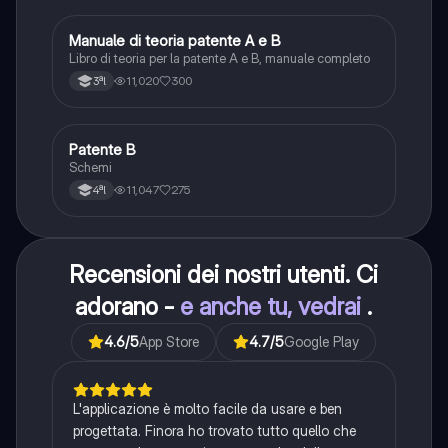
Manuale di teoria patente A e B
Italiano
Libro di teoria per la patente A e B, manuale completo
11,020
300
3ªl
Patente B
Altro
Schemi
11,047
275
4ªl
Recensioni dei nostri utenti. Ci
adorano -
e anche tu, vedrai
.
4.6
/5
App Store
4.7
/5
Google Play
L'applicazione è molto facile da usare e ben
progettata. Finora ho trovato tutto quello che