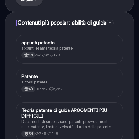
Contenuti più popolari: abilità di guida
9
A
appunti patente
Altro
appunti esame teoria patente
69,501
1,785
4ªl
P
Patente
Altro
sintesi patente
77,520
5,352
4ªl
Teoria patente di guida ARGOMENTI PIÙ
Altro
DIFFICILI
Documenti di circolazione, patenti, provvedimenti
sulla patente, limiti di velocità, durata della patente,
punti della patente, decurtazione punti della patente
7,451
248
3ªl