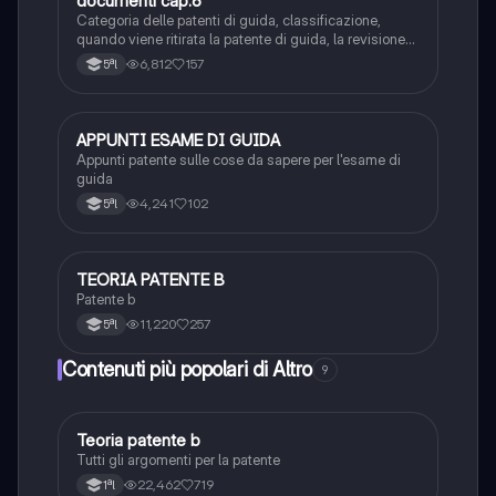
documenti cap.6
Categoria delle patenti di guida, classificazione,
quando viene ritirata la patente di guida, la revisione
della patente, revoca della patente, sospensione della
6,812
157
5ªl
patente, i punti della patente, documenti di
circolazione.
APPUNTI ESAME DI GUIDA
Altro
Appunti patente sulle cose da sapere per l'esame di
guida
4,241
102
5ªl
TEORIA PATENTE B
Altro
Patente b
11,220
257
5ªl
Contenuti più popolari di Altro
9
T
Teoria patente b
Altro
Tutti gli argomenti per la patente
22,462
719
1ªl