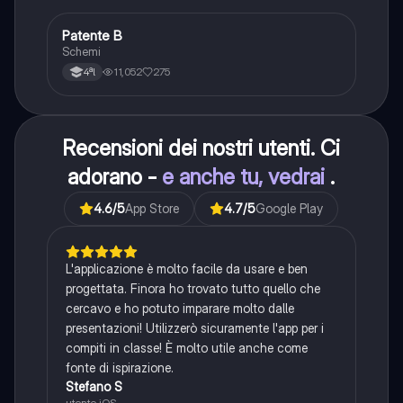
Patente B
Altro
Schemi
11,052
275
4ªl
Recensioni dei nostri utenti. Ci
adorano -
e anche tu, vedrai
.
4.6
/5
App Store
4.7
/5
Google Play
L'applicazione è molto facile da usare e ben
progettata. Finora ho trovato tutto quello che
cercavo e ho potuto imparare molto dalle
presentazioni! Utilizzerò sicuramente l'app per i
compiti in classe! È molto utile anche come
fonte di ispirazione.
Stefano S
utente iOS