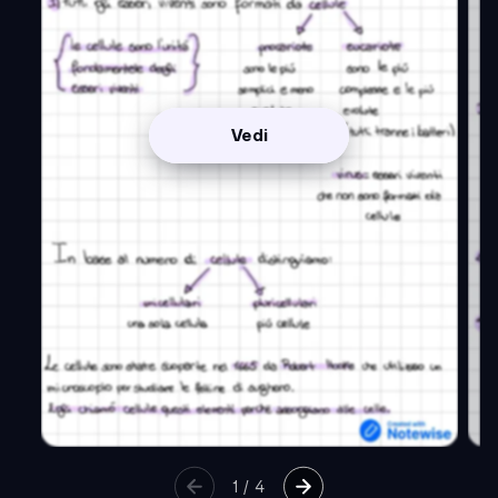
Vedi
1
/
4