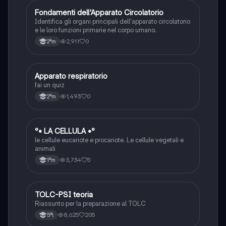
F
Fondamenti dell'Apparato Circolatorio
Scienze
Identifica gli organi principali dell'apparato circolatorio
e le loro funzioni primarie nel corpo umano.
2,911
0
2ªm
A
Apparato respiratorio
Scienze
fai un quiz
1,493
0
2ªm
°
°• LA CELLULA •°
Scienze
le cellule eucariote e procariote. Le cellule vegetali e
animali
3,734
5
1ªm
TOLC-PSI teoria
Scienze
Riassunto per la preparazione al TOLC
8,625
205
5ªl