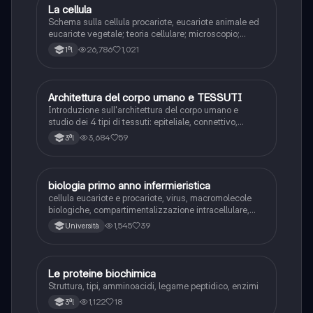
La cellula
Scienze
Schema sulla cellula procariote, eucariote animale ed
eucariote vegetale; teoria cellulare; microscopio;
membrana plasmatica; teoria endosimbiotica;
26,786
1,021
1ªl
citoscheletro
Architettura del corpo umano e TESSUTI
Scienze
Introduzione sull'architettura del corpo umano e
studio dei 4 tipi di tessuti: epiteliale, connettivo,
muscolare, nervoso.
3,684
59
3ªl
biologia primo anno infermieristica
Scienze
cellula eucariote e procariote, virus, macromolecole
biologiche, compartimentalizzazione intracellulare,
membrane biologiche, citoscheletro e fuso mitotico
1,545
39
Università
Le proteine biochimica
Scienze
Struttura, tipi, amminoacidi, legame peptidico, enzimi
1,122
18
3ªl