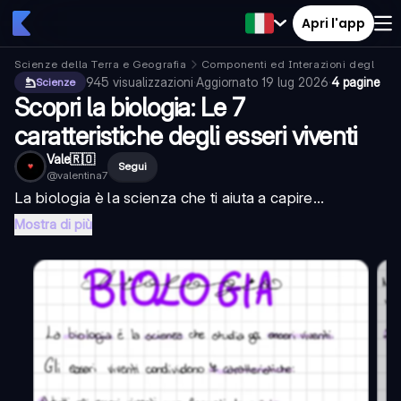
Apri l'app
Scienze della Terra e Geografia
Componenti ed Interazioni degli Ec
945
visualizzazioni
·
Aggiornato
19 lug 2026
·
4 pagine
Scienze
Scopri la biologia: Le 7
caratteristiche degli esseri viventi
Vale🇷🇴
Segui
@
valentina7
La biologia è la scienza che ti aiuta a capire...
Mostra di più