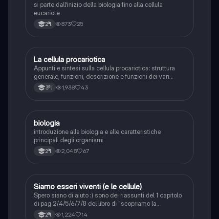
si parte dall’inizio della biologia fino alla cellula
eucariote
873
25
2ªl
La cellula procariotica
Scienze
Appunti e sintesi sulla cellula procariotica: struttura
generale, funzioni, descrizione e funzioni dei vari
organuli, fattori di crescita ambientale.
1,938
43
3ªl
biologia
Scienze
introduzione alla biologia e alle caratteristiche
principali degli organismi
2,048
67
2ªl
Siamo esseri viventi (e le cellule)
Scienze
Spero siano di aiuto :) sono dei riassunti del 1 capitolo
di pag 2/4/5/6/7/8 del libro di "scopriamo la
biologia"della Zanichelli.
1,224
14
2ªl