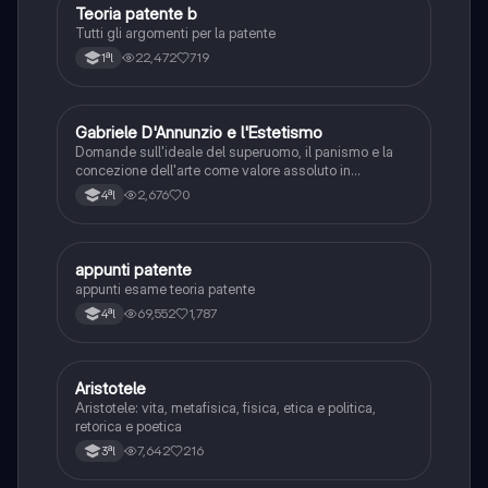
Teoria patente b
Altro
Tutti gli argomenti per la patente
22,472
719
1ªl
G
Gabriele D'Annunzio e l'Estetismo
Italiano
Domande sull'ideale del superuomo, il panismo e la
concezione dell'arte come valore assoluto in
D'Annunzio.
2,676
0
4ªl
appunti patente
Altro
appunti esame teoria patente
69,552
1,787
4ªl
Aristotele
Filosofia
Aristotele: vita, metafisica, fisica, etica e politica,
retorica e poetica
7,642
216
3ªl