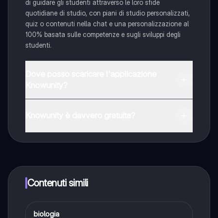
di guidare gli studenti attraverso le loro sfide
quotidiane di studio, con piani di studio personalizzati,
quiz o contenuti nella chat e una personalizzazione al
100% basata sulle competenze e sugli sviluppi degli
studenti.
Dove posso scaricare l'applicazione
Knowunity?
È possibile scaricare l'applicazione dal Google Play
Store e dall'Apple App Store.
Knowunity è davvero gratuita?
Sì, hai accesso completamente gratuito a tutti i
contenuti nell'app e puoi chattare o seguire i Creatori in
qualsiasi momento. Sbloccherai nuove funzioni
crescendo il tuo numero di follower. Inoltre, offriamo
Knowunity Premium, che consente di studiare senza
Contenuti simili
alcun limite!!
biologia
Scienze