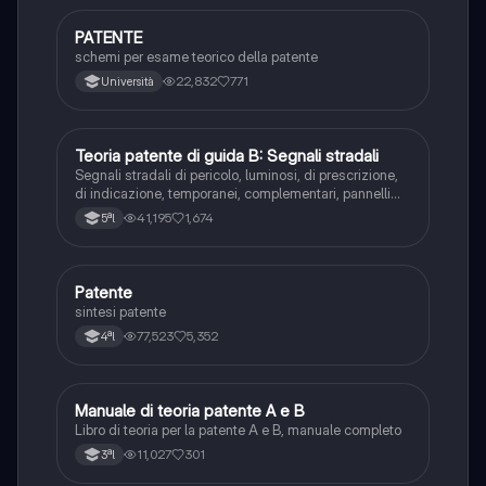
PATENTE
Altro
schemi per esame teorico della patente
22,832
771
Università
Teoria patente di guida B: Segnali stradali
Ed. civ.
Segnali stradali di pericolo, luminosi, di prescrizione,
di indicazione, temporanei, complementari, pannelli
integrativi, segnaletica orizzontale, segnalazioni
41,195
1,674
5ªl
agenti del traffico, distanza di visibilità per l‘arresto,
minima di sicurezza.
Patente
Altro
sintesi patente
77,523
5,352
4ªl
Manuale di teoria patente A e B
Italiano
Libro di teoria per la patente A e B, manuale completo
11,027
301
3ªl