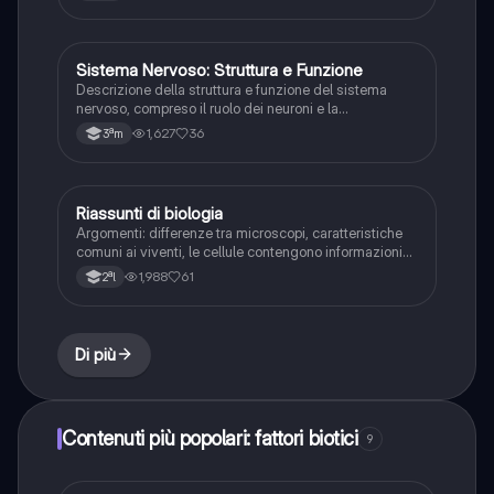
Sistema Nervoso: Struttura e Funzione
Scienze
Descrizione della struttura e funzione del sistema
nervoso, compreso il ruolo dei neuroni e la
trasmissione dei segnali nervosi.
1,627
36
3ªm
Riassunti di biologia
Scienze
Argomenti: differenze tra microscopi, caratteristiche
comuni ai viventi, le cellule contengono informazioni
ereditarie e ricavano energia dall’ambiente, i viventi
1,988
61
2ªl
regolano il loro ambiente interno, la vita é organizzata
in livelli gerarchici.
Di più
Contenuti più popolari: fattori biotici
9