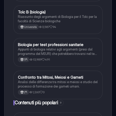
Tolc B (biologia)
Scienze
Riassunto degli argomenti di Biologia per il Tolc per la
facoltà di Scienze biologiche
3,587
94
Università
Biologia per test professioni sanitarie
Scienze
Appunti di biologia relativi agli argomenti (presi dal
programma del MIUR) che potrebbero trovarsi nel test
di professioni sanitarie. Appunti realizzati
13,989
491
5ªl
confrontando vari siti internet e libro ALPHATEST
C
Confronto tra Mitosi, Meiosi e Gameti
Scienze
Analisi delle differenze tra mitosi e meiosi e studio del
processo di formazione dei gameti umani.
1,260
0
2ªl
Contenuti più popolari
9