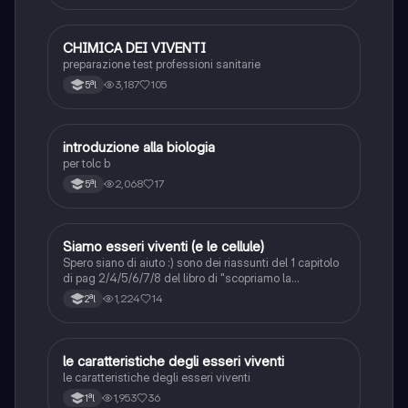
CHIMICA DEI VIVENTI
Scienze
preparazione test professioni sanitarie
3,187
105
5ªl
introduzione alla biologia
Scienze
per tolc b
2,068
17
5ªl
Siamo esseri viventi (e le cellule)
Scienze
Spero siano di aiuto :) sono dei riassunti del 1 capitolo
di pag 2/4/5/6/7/8 del libro di "scopriamo la
biologia"della Zanichelli.
1,224
14
2ªl
le caratteristiche degli esseri viventi
Scienze
le caratteristiche degli esseri viventi
1,953
36
1ªl