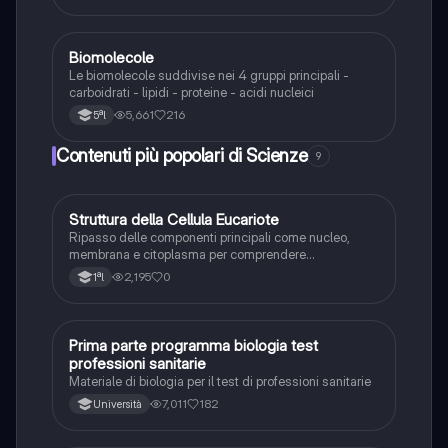
Biomolecole
Scienze
Le biomolecole suddivise nei 4 gruppi principali -
carboidrati - lipidi - proteine - acidi nucleici
5,661
216
5ªl
Contenuti più popolari di Scienze
9
S
Struttura della Cellula Eucariote
Scienze
Ripasso delle componenti principali come nucleo,
membrana e citoplasma per comprendere
l'organizzazione di base della cellula.
2,195
0
1ªl
Prima parte programma biologia test
Scienze
professioni sanitarie
Materiale di biologia per il test di professioni sanitarie
7,011
182
Università