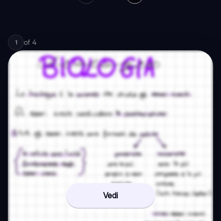
of
4
1
Vedi