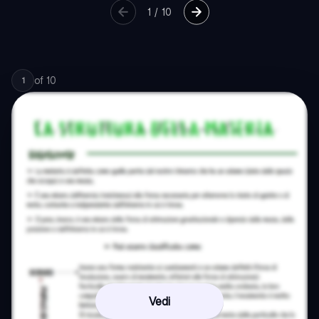
1
/
10
of
10
1
Vedi