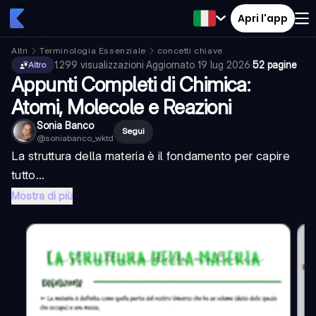
Apri l'app
Altri
Terminologia Essenziale
concetti chiave
1.299
visualizzazioni
·
Aggiornato
19 lug 2026
·
52 pagine
Altro
Appunti Completi di Chimica:
Atomi, Molecole e Reazioni
Sonia Banco
Segui
@
soniabanco_wktd
La struttura della materia è il fondamento per capire
tutto...
Mostra di più