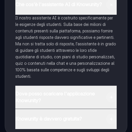
Che cos'è l'assistente AI di Knowunity?
Il nostro assistente AI è costruito specificamente per
le esigenze degli studenti. Sulla base dei milioni di
contenuti presenti sulla piattaforma, possiamo fornire
agli studenti risposte davvero significative e pertinenti.
Ma non si tratta solo di risposte, l'assistente è in grado
di guidare gli studenti attraverso le loro sfide
quotidiane di studio, con piani di studio personalizzati,
quiz o contenuti nella chat e una personalizzazione al
100% basata sulle competenze e sugli sviluppi degli
studenti.
Dove posso scaricare l'applicazione
Knowunity?
È possibile scaricare l'applicazione dal Google Play
Store e dall'Apple App Store.
Knowunity è davvero gratuita?