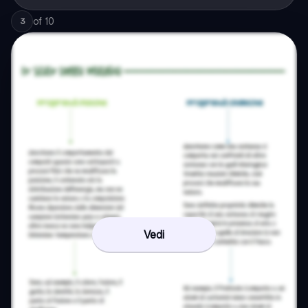
of
10
3
Vedi