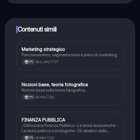
Sì, hai accesso completamente gratuito a tutti i
contenuti nell'app e puoi chattare o seguire i Creatori in
qualsiasi momento. Sbloccherai nuove funzioni
crescendo il tuo numero di follower. Inoltre, offriamo
Knowunity Premium, che consente di studiare senza
Contenuti simili
alcun limite!!
Marketing strategico
Altro
Posizionamento, segmentazione e piano di marketing
4,694
177
5ªl
Nozioni base, teoria fotografica
Altro
Nozioni base sulla teoria fotografica.
704
32
3ªl
FINANZA PUBBLICA
Altro
-Definizione Finanza Pubblica -Le teorie economiche -
Le teoria politico sociologiche -Gli obiettivi della
finanza pubblica -Piano Beveridge -Welfare
984
20
5ªl