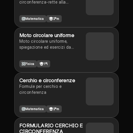
circonferenza-rette alla
circonferenza-angoli alla
circonferenza e al centro-le parti
Matematica
2ªm
del cerchio
Moto circolare uniforme
Moto circolare uniforme,
spiegazione ed esercizi da
svolgere
Fisica
1ªl
Cerchio e circonferenze
Formule per cerchio e
circonferenza
Matematica
2ªm
FORMULARIO CERCHIO E
CIRCONFERENZA