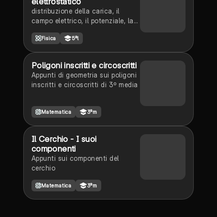
elettrostatico
distribuzione della carica, il
campo elettrico, il potenziale, la
capacità di un conduttore,
Fisica
5ªl
capacità di una sfera carica
isolata
Poligoni inscritti e circoscritti
Appunti di geometria sui poligoni
inscritti e circoscritti di 3º media
Matematica
3ªm
Il Cerchio - I suoi
componenti
Appunti sui componenti del
cerchio
Matematica
3ªm