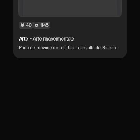
40
1145
Arte -
Arte rinascimentale
Parlo del movimento artistico a cavallo del Rinascomento e di alcuni suoi principali esponenti.