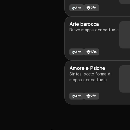
esse
Arte
2ªm
Arte barocca
Breve mappa concettuale
Arte
3ªm
Amore e Psiche
Sintesi sotto forma di
mappa concettuale
Arte
2ªm