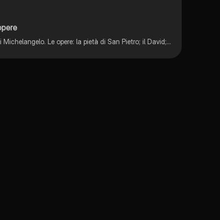
 opere
Riassunto sulle opere e la vita di Michelangelo. Le opere: la pietà di San Pietro; il David; il tondo donala tomba di Giulio II; la volta della Capella Sistina; il giudizio universale; la piazza del Campidoglio e la basilica di San Pietro