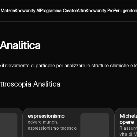
Materie
Knowunity AI
Programma Creator
Altro
Knowunity Pro
Per i genitori
Analitica
il rilevamento di particelle per analizzare le strutture chimiche e 
ttroscopia Analitica
espressionismo
Michela
opere
edvard munch,
espressionismo tedesco,
Riassunt
francese e viennese
vita di 