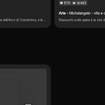
570
16483
Arte -
Michelangelo - vita e
Questo file vi aiuterà a comprendere meglio la costruzione dell'Arco di Costantino, e le conseguenze che ci saranno nella storiografia futura dell'arte europea.