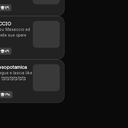
a pietà di San
5ªl
l David; il tondo
omba di Giulio
lta della Capella
CCIO
il giudizio
 su Masaccio ed
le; la piazza del
elle sue opere
lio e la basilica
ietro
4ªl
esopotamica
egue e lascia like
 🥰🥰🥰🥰🥰🥰
1ªm