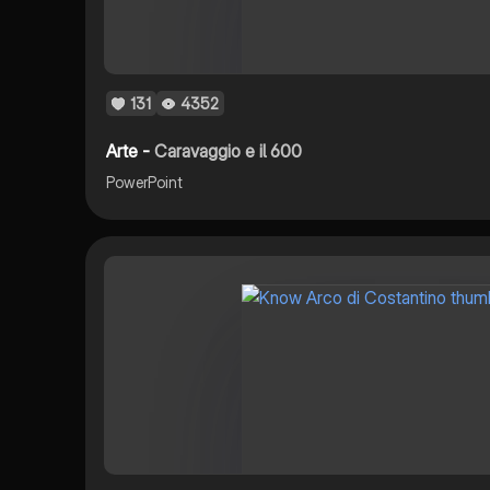
131
4352
Arte -
Caravaggio e il 600
PowerPoint