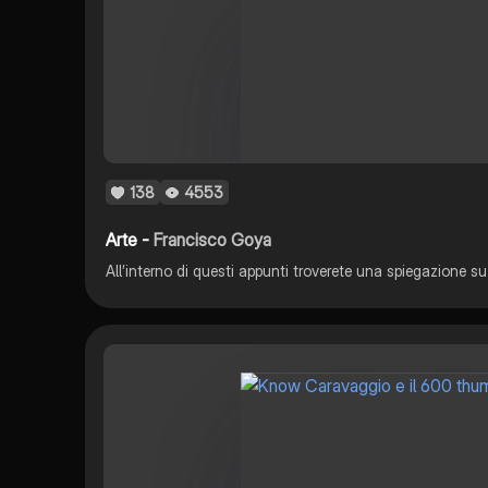
138
4553
Arte -
Francisco Goya