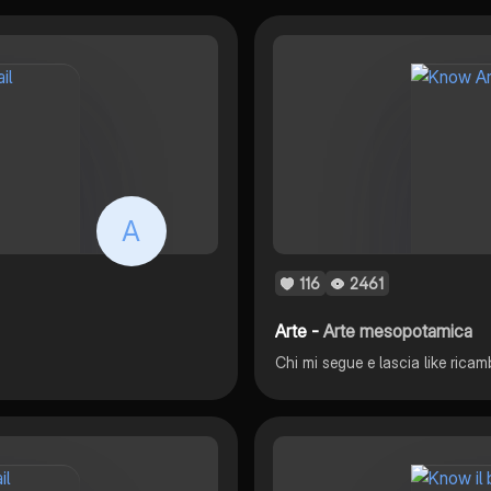
A
116
2461
Arte -
Arte mesopotamica
Chi mi segue e lascia like rica