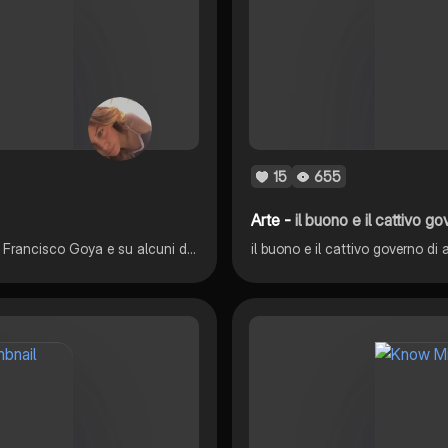
15
655
Arte -
il buono e il cattivo g
All’interno di questi appunti troverete una spiegazione su Francisco Goya e su alcuni dei suoi dipinti più importanti. In questa interrogazione ho preso 9-.
il buono e il cattivo governo di 