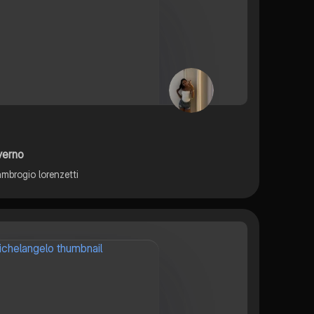
overno
ambrogio lorenzetti