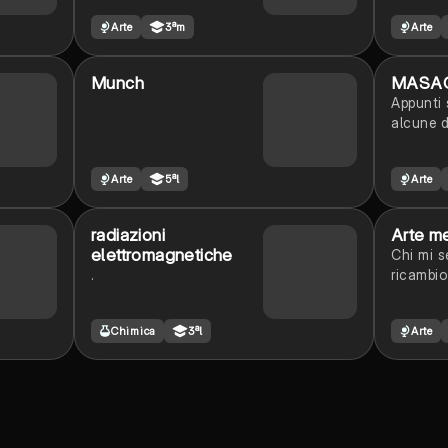
opere: l
Arte
3ªm
Arte
Pietro; i
donala t
II; la vo
Munch
MASA
Sistina; 
Appunti
universa
alcune d
Campidog
di San P
Arte
5ªl
Arte
radiazioni
Arte m
elettromagnetiche
Chi mi s
.
ricambio
Chimica
3ªl
Arte