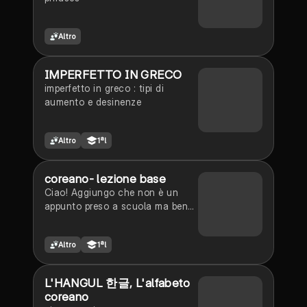
Altro
IMPERFETTO IN GRECO
imperfetto in greco : tipi di
aumento e desinenze
Altro
1ªl
coreano- lezione base
Ciao! Aggiungo che non è un
appunto preso a scuola ma bensì
fatto dopo delle lezioni su un
app! descrizione: spiegazione
Altro
1ªl
sulle basi del coreano
(+consonanti 1 e vocali base)
L'HANGUL 한글, L'alfabeto
coreano