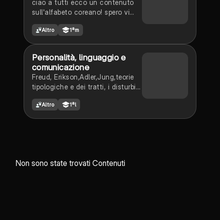
ciao a tutti ecco un contenuto
sull'alfabeto coreano! spero vi
possa aiutare;) e ricordate che se
Altro
1ªm
non avete capito qualcosa non
esitate a chiedere una mano!
(^▽^)
Personalità, linguaggio e
comunicazione
Freud, Erikson,Adler,Jung,teorie
tipologiche e dei tratti, i disturbi
della personalità,la struttura del
Altro
1ªl
parlato,peirce e i segni, le fasi del
linguaggio, disturbi della lingua,
shannon,jackobson,le funzioni
della lingua e gli assiomi. 10 IN
VERIFICA
Non sono state trovati Contenuti