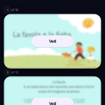
of
10
1
Vedi
of
10
2
Vedi