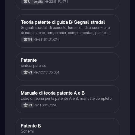
22,811
771
Università
Teoria patente di guida B: Segnali stradali
Ed. civ.
Segnali stradali di pericolo, luminosi, di prescrizione,
di indicazione, temporanei, complementari, pannelli
integrativi, segnaletica orizzontale, segnalazioni
41,181
1,674
5ªl
agenti del traffico, distanza di visibilità per l‘arresto,
minima di sicurezza.
Patente
Altro
sintesi patente
77,515
5,351
4ªl
Manuale di teoria patente A e B
Italiano
Libro di teoria per la patente A e B, manuale completo
11,001
298
3ªl
Patente B
Altro
Schemi