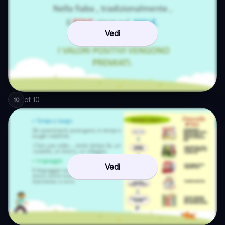
Vedi
of
10
10
Vedi