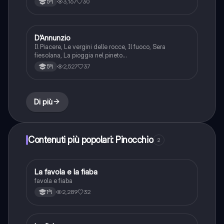
3,167
30
5ªl
D’Annunzio
Italiano
Il Piacere, Le vergini delle rocce, Il fuoco, Sera
fiesolana, La pioggia nel pineto…
2,527
37
5ªl
Di più
Contenuti più popolari: Pinocchio
2
La favola e la fiaba
Italiano
favola e fiaba
2,289
32
1ªl