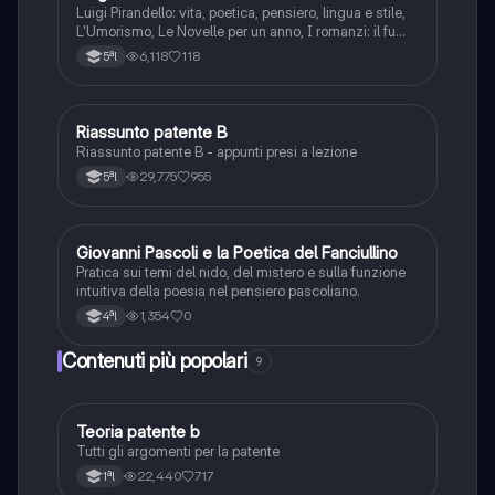
Luigi Pirandello: vita, poetica, pensiero, lingua e stile,
L'Umorismo, Le Novelle per un anno, I romanzi: il fu
Mattia Pascal, Quaderni di Serafino Gubbio operatore;
6,118
118
5ªl
Uno, nessuno e centomila; il teatro: Sei personaggi in
cerca d'autore; Enrico IV.
Riassunto patente B
Italiano
Riassunto patente B - appunti presi a lezione
29,775
955
5ªl
G
Giovanni Pascoli e la Poetica del Fanciullino
Italiano
Pratica sui temi del nido, del mistero e sulla funzione
intuitiva della poesia nel pensiero pascoliano.
1,354
0
4ªl
Contenuti più popolari
9
Teoria patente b
Altro
Tutti gli argomenti per la patente
22,440
717
1ªl