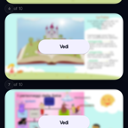
of
10
6
Vedi
of
10
7
Vedi