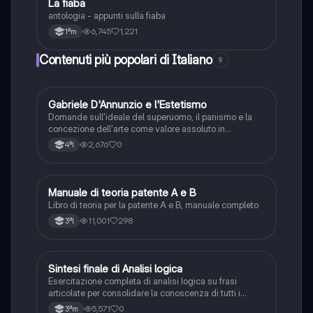
La fiaba
Italiano
antologia - appunti sulla fiaba
6,745
1,221
1ªm
Contenuti più popolari di Italiano
9
G
Gabriele D'Annunzio e l'Estetismo
Italiano
Domande sull'ideale del superuomo, il panismo e la
concezione dell'arte come valore assoluto in
D'Annunzio.
2,676
0
4ªl
Manuale di teoria patente A e B
Italiano
Libro di teoria per la patente A e B, manuale completo
11,001
298
3ªl
S
Sintesi finale di Analisi logica
Italiano
Esercitazione completa di analisi logica su frasi
articolate per consolidare la conoscenza di tutti i
complementi.
5,571
0
3ªm