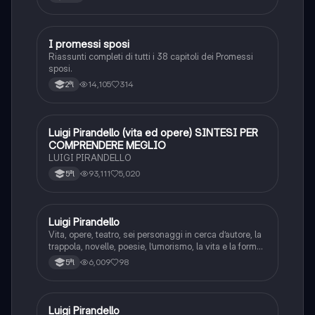
I promessi sposi
Italiano
Riassunti completi di tutti i 38 capitoli dei Promessi
sposi.
14,105
314
2ªl
Luigi Pirandello (vita ed opere) SINTESI PER
Italiano
COMPRENDERE MEGLIO
LUIGI PIRANDELLO
93,111
5,020
5ªl
Luigi Pirandello
Italiano
Vita, opere, teatro, sei personaggi in cerca d’autore, la
trappola, novelle, poesie, l’umorismo, la vita e la forma,
frantumazione dell’Io, la civiltà moderna e
6,009
98
5ªl
l’alienazione, il treno ha fischiato, canta l’epistola, i
romanzi, io e il mio naso
Luigi Pirandello
Italiano