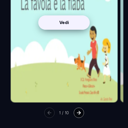
Vedi
1
/
10