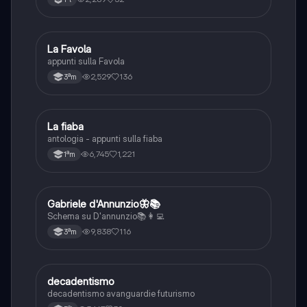
La Favola
Italiano
appunti sulla Favola
2,529
136
3ªm
La fiaba
Italiano
antologia - appunti sulla fiaba
6,745
1,221
1ªm
Gabriele d'Annunzio🦋📚
Italiano
Schema su D'annunzio📚👩‍💻
9,838
116
3ªm
decadentismo
Italiano
decadentismo avanguardie futurismo