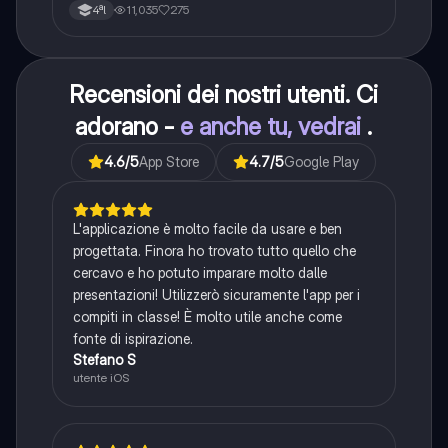
11,035
275
4ªl
Recensioni dei nostri utenti. Ci
adorano -
e anche tu, vedrai
.
4.6
/5
App Store
4.7
/5
Google Play
L'applicazione è molto facile da usare e ben
progettata. Finora ho trovato tutto quello che
cercavo e ho potuto imparare molto dalle
presentazioni! Utilizzerò sicuramente l'app per i
compiti in classe! È molto utile anche come
fonte di ispirazione.
Stefano S
utente iOS