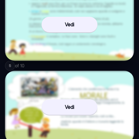
Vedi
of
10
5
Vedi