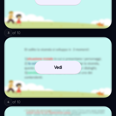
of
10
3
Vedi
of
10
4