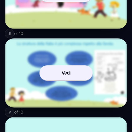
of
10
8
Vedi
of
10
9