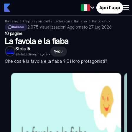
Apri l'app
Italiano
Capolavori della Letteratura Italiana
Pinocchio
2.075
visualizzazioni
·
Aggiornato
27 lug 2026
·
Italiano
10 pagine
La favola e la fiaba
Stella 🌟
Segui
@
stelladisegna_derx
Che cos'è la favola e la fiaba ? E i loro protagonisti?