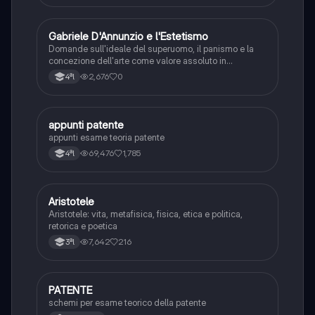
G
Gabriele D'Annunzio e l'Estetismo
Italiano
Domande sull'ideale del superuomo, il panismo e la
concezione dell'arte come valore assoluto in
D'Annunzio.
2,676
0
4ªl
appunti patente
Altro
appunti esame teoria patente
69,476
1,785
4ªl
Aristotele
Filosofia
Aristotele: vita, metafisica, fisica, etica e politica,
retorica e poetica
7,642
216
3ªl
PATENTE
Altro
schemi per esame teorico della patente