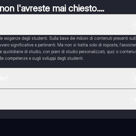
n l'avreste mai chiesto....
e esigenze degli studenti. Sulla base dei milioni di contenuti presenti sul
ero significative e pertinenti. Ma non si tratta solo di risposte, l'assiste
ide quotidiane di studio, con piani di studio personalizzati, quiz o contenu
e competenze e sugli sviluppi degli studenti.
ity?
re e dall'Apple App Store.
uti nell'app e puoi chattare o seguire i Creatori in qualsiasi momento.
 follower. Inoltre, offriamo Knowunity Premium, che consente di studiar