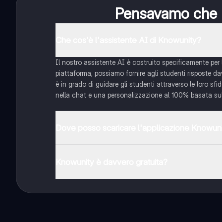
Pensavamo che no
Che cos'è l'assistente AI di Knowunity?
Il nostro assistente AI è costruito specificamente per l
piattaforma, possiamo fornire agli studenti risposte davv
è in grado di guidare gli studenti attraverso le loro sf
nella chat e una personalizzazione al 100% basata sull
Dove posso scaricare l'applicazione Knowun
È possibile scaricare l'applicazione dal Google Play Sto
Knowunity è davvero gratuita?
Sì, hai accesso completamente gratuito a tutti i conten
Sbloccherai nuove funzioni crescendo il tuo numero di
senza alcun limite!!