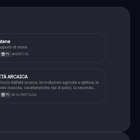
Atene
Storia
ppunti di storia
515
13
1ªl
ETÀ ARCAICA
Storia
’inizio dell’età arcaica, le rivoluzioni agricola e oplitica, la
olis (nascita, caratteristiche, tipi di polis), la seconda
olonizzazione (cause, organizzazione sociale, magna
12,190
424
1ªl
recia, economia), tirannidi e identità culturale dei greci.