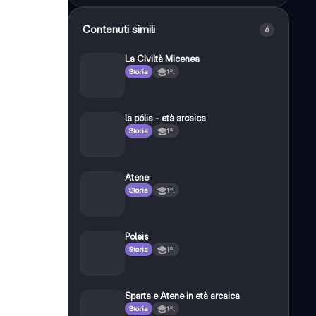
Contenuti simili
6
La Civiltà Micenea
Storia
1ªl
la pólis - età arcaica
Storia
1ªl
Atene
Storia
1ªl
Poleis
Storia
1ªl
Sparta e Atene in età arcaica
Storia
1ªl