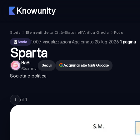
Knowunity
Storia
Elementi della Città-Stato nell'Antica Grecia
Polis
1.007
visualizzazioni
·
Aggiornato
25 lug 2026
·
1 pagina
Storia
Sparta
BaBi
Segui
Aggiungi alle fonti Google
@
sa_mur
Società e politica.
of
1
1