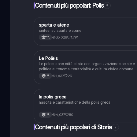
Contenuti più popolari: Polis
9
sparta e atene
Storia
sintesi su sparta e atene
35,028
1,791
1ªl
Le Polèis
Storia
Le poleis sono città-stato con organizzazione sociale e
politica autonoma, territorialità e cultura civica comune.
1,637
23
1ªl
la polis greca
Storia
nascita e caratteristiche della polis greca
4,037
80
1ªl
Contenuti più popolari di Storia
9