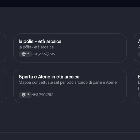
la pólis - età arcaica
Storia
la pólis- età arcaica
A
8,636
319
1ªl
Sparta e Atene in età arcaica
Storia
Mappa concettuale sul periodo arcaico di parte e Atene
L
p
c
3,790
52
1ªl
G