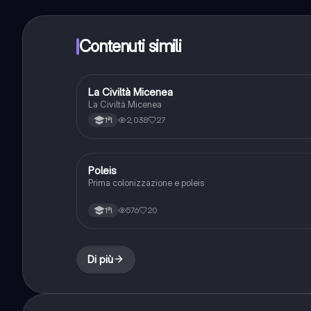
Contenuti simili
La Civiltà Micenea
Storia
La Civiltà Micenea
2,038
27
1ªl
Poleis
Storia
Prima colonizzazione e poleis
576
20
1ªl
Di più