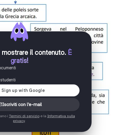
er mostrare il contenuto
.
È
gratis!
documenti
i studenti
Iscriviti con l'e-mail
tano i
Termini di servizio
e la
Informativa sulla
privacy
.