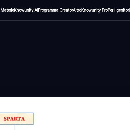
Materie
Knowunity AI
Programma Creator
Altro
Knowunity Pro
Per i genitori