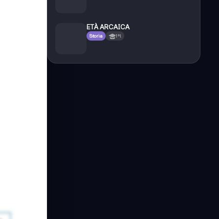
ETÀ ARCAICA
Storia
1ªl