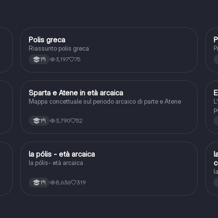
Polis greca
P
Storia
Riassunto polis greca
P
3,197
75
1ªl
Sparta e Atene in età arcaica
E
Storia
Mappa concettuale sul periodo arcaico di parte e Atene
L
p
c
3,790
52
1ªl
G
la pólis - età arcaica
l
Storia
c
la pólis- età arcaica
l
8,636
319
1ªl