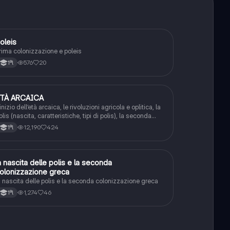
oleis
Storia
rima colonizzazione e poleis
576
20
1ªl
TÀ ARCAICA
Storia
’inizio dell’età arcaica, le rivoluzioni agricola e oplitica, la
olis (nascita, caratteristiche, tipi di polis), la seconda
olonizzazione (cause, organizzazione sociale, magna
12,190
424
1ªl
recia, economia), tirannidi e identità culturale dei greci.
a nascita delle polis e la seconda
Storia
olonizzazione greca
a nascita delle polis e la seconda colonizzazione greca
1,274
46
1ªl