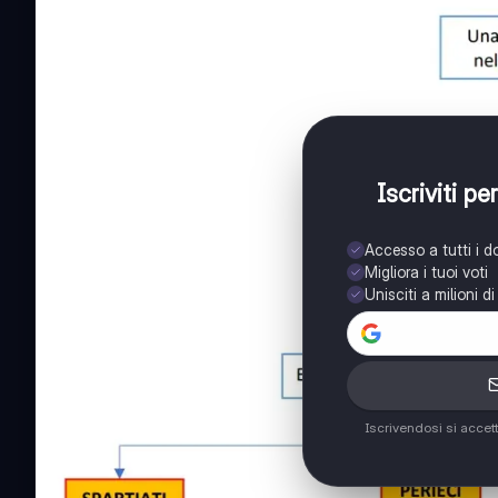
Iscriviti p
Accesso a tutti i 
Migliora i tuoi voti
Unisciti a milioni d
Iscrivendosi si accet