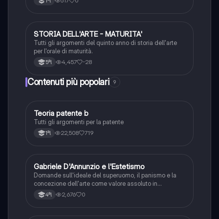
517
0
1ªl
STORIA DELL'ARTE - MATURITA'
Storia dell'arte
Tutti gli argomenti del quinto anno di storia dell'arte
per l'orale di maturità.
4,457
-28
5ªl
Contenuti più popolari
9
Teoria patente b
Altro
Tutti gli argomenti per la patente
22,508
719
1ªl
G
Gabriele D'Annunzio e l'Estetismo
Italiano
Domande sull'ideale del superuomo, il panismo e la
concezione dell'arte come valore assoluto in
D'Annunzio.
2,676
0
4ªl