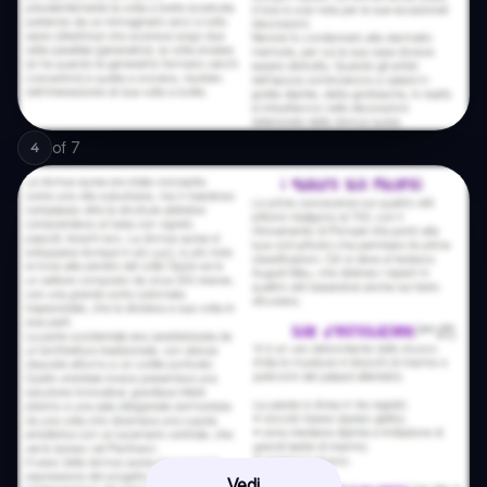
of
7
4
Vedi