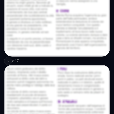
of
7
2