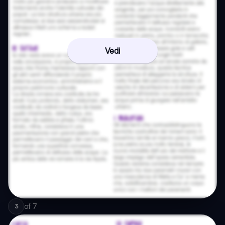
Vedi
of
7
3