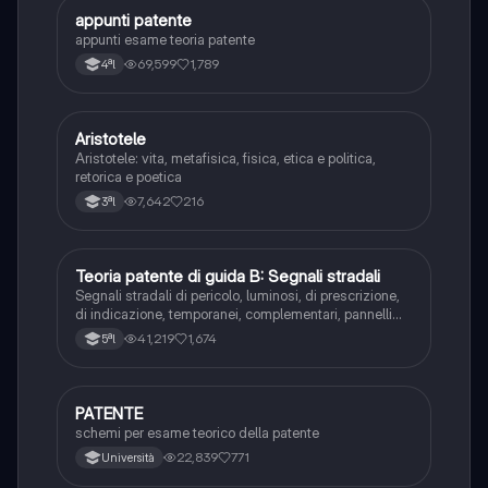
appunti patente
Altro
appunti esame teoria patente
69,599
1,789
4ªl
Aristotele
Filosofia
Aristotele: vita, metafisica, fisica, etica e politica,
retorica e poetica
7,642
216
3ªl
Teoria patente di guida B: Segnali stradali
Ed. civ.
Segnali stradali di pericolo, luminosi, di prescrizione,
di indicazione, temporanei, complementari, pannelli
integrativi, segnaletica orizzontale, segnalazioni
41,219
1,674
5ªl
agenti del traffico, distanza di visibilità per l‘arresto,
minima di sicurezza.
PATENTE
Altro
schemi per esame teorico della patente
22,839
771
Università