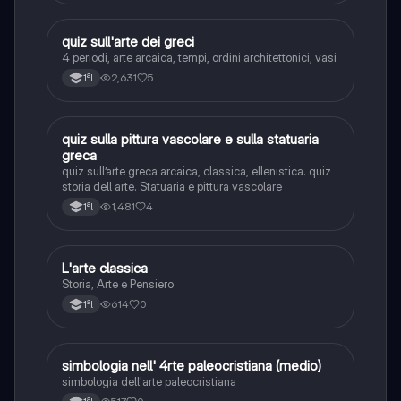
Q
quiz sull'arte dei greci
Storia dell'arte
4 periodi, arte arcaica, tempi, ordini architettonici, vasi
2,631
5
1ªl
Q
quiz sulla pittura vascolare e sulla statuaria
Storia dell'arte
greca
quiz sull’arte greca arcaica, classica, ellenistica. quiz
storia dell arte. Statuaria e pittura vascolare
1,481
4
1ªl
L
L'arte classica
Storia dell'arte
Storia, Arte e Pensiero
614
0
1ªl
S
simbologia nell' 4rte paleocristiana (medio)
Storia dell'arte
simbologia dell'arte paleocristiana