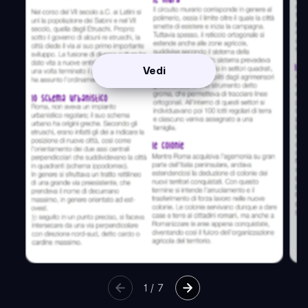
Vedi
1
/
7