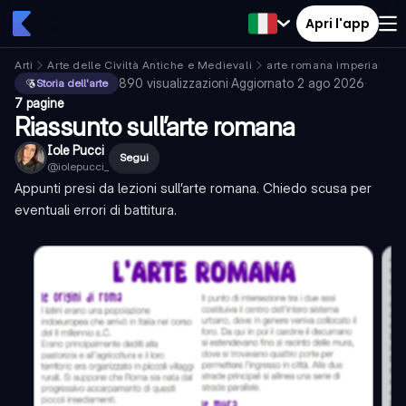
Apri l'app
Arti
Arte delle Civiltà Antiche e Medievali
arte romana imperiale
890
visualizzazioni
·
Aggiornato
2 ago 2026
·
Storia dell'arte
7 pagine
Riassunto sull’arte romana
Iole Pucci
Segui
@
iolepucci_
Appunti presi da lezioni sull’arte romana. Chiedo scusa per
eventuali errori di battitura.