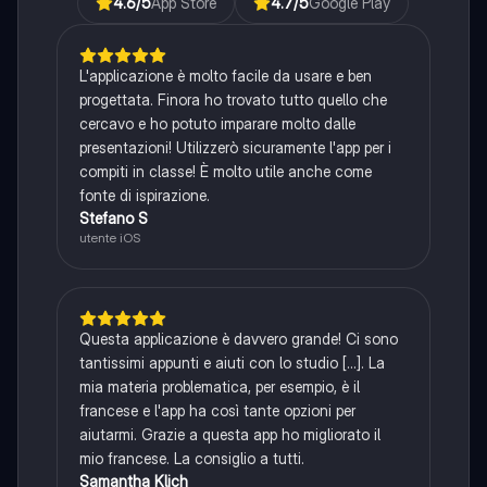
4.6
/5
App Store
4.7
/5
Google Play
L'applicazione è molto facile da usare e ben
progettata. Finora ho trovato tutto quello che
cercavo e ho potuto imparare molto dalle
presentazioni! Utilizzerò sicuramente l'app per i
compiti in classe! È molto utile anche come
fonte di ispirazione.
Stefano S
utente iOS
Questa applicazione è davvero grande! Ci sono
tantissimi appunti e aiuti con lo studio [...]. La
mia materia problematica, per esempio, è il
francese e l'app ha così tante opzioni per
aiutarmi. Grazie a questa app ho migliorato il
mio francese. La consiglio a tutti.
Samantha Klich