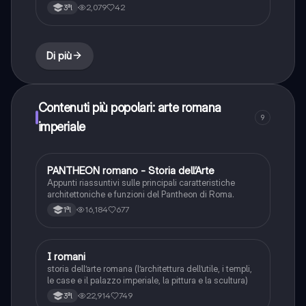
2,079
42
3ªl
Di più
Contenuti più popolari: arte romana
9
imperiale
PANTHEON romano - Storia dell’Arte
Storia dell'arte
Appunti riassuntivi sulle principali caratteristiche
architettoniche e funzioni del Pantheon di Roma.
16,184
677
1ªl
I romani
Storia dell'arte
storia dell’arte romana (l’architettura dell’utile, i templi,
le case e il palazzo imperiale, la pittura e la scultura)
22,914
749
3ªl