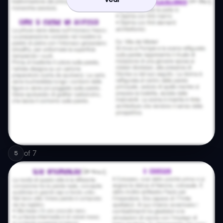
of
7
5