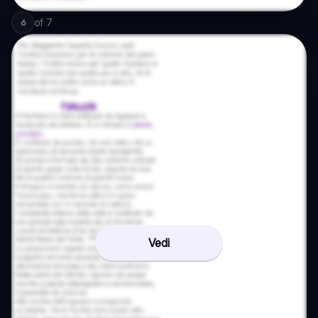
of
7
6
Vedi