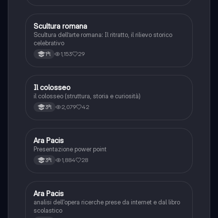
Scultura romana
Storia dell'arte
Scultura dell’arte romana: Il ritratto, il rilievo storico
celebrativo
1,153
29
1ªl
Il colosseo
Storia dell'arte
il colosseo (struttura, storia e curiosità)
2,079
42
3ªl
Ara Pacis
Storia dell'arte
Presentazione power point
1,884
28
3ªl
Ara Pacis
Storia dell'arte
analisi dell'opera ricerche prese da internet e dal libro
scolastico