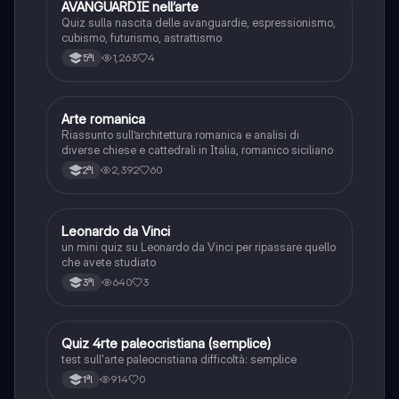
A
AVANGUARDIE nell’arte
Storia dell'arte
Quiz sulla nascita delle avanguardie, espressionismo,
cubismo, futurismo, astrattismo
1,263
4
5ªl
Arte romanica
Storia dell'arte
Riassunto sull’architettura romanica e analisi di
diverse chiese e cattedrali in Italia, romanico siciliano
2,392
60
2ªl
L
Leonardo da Vinci
Storia dell'arte
un mini quiz su Leonardo da Vinci per ripassare quello
che avete studiato
640
3
3ªl
Q
Quiz 4rte paleocristiana (semplice)
Storia dell'arte
test sull'arte paleocristiana difficoltà: semplice
914
0
1ªl