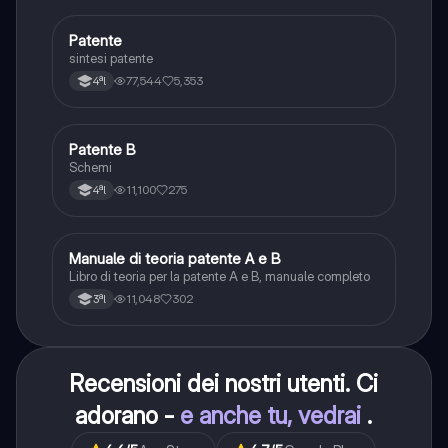
Patente
Altro
sintesi patente
77,544
5,353
4ªl
Patente B
Altro
Schemi
11,100
275
4ªl
Manuale di teoria patente A e B
Italiano
Libro di teoria per la patente A e B, manuale completo
11,048
302
3ªl
Recensioni dei nostri utenti. Ci
adorano -
e anche tu, vedrai
.