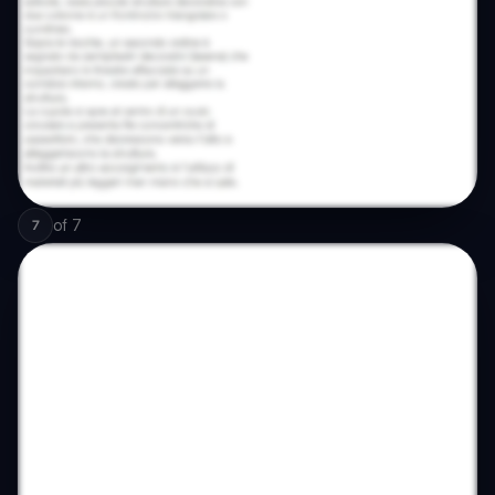
of
7
7