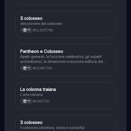
Il colosseo
Storia dell'arte
descrizione del colosseo
2,220
82
1ªl
Pantheon e Colosseo
Storia dell'arte
Apetti generali, la funzione celebrativa, gli aspetti
architettonici, le dimensioni e tecniche edilizie del
Colosseo o Anfiteatro Flavio e Pantheon
2,194
36
1ªl
La colonna traiana
Storia dell'arte
L'arte romana
622
21
1ªl
Il colosseo
Storia dell'arte
il colosseo (struttura, storia e curiosità)