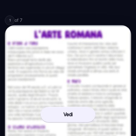
of
7
1
Vedi