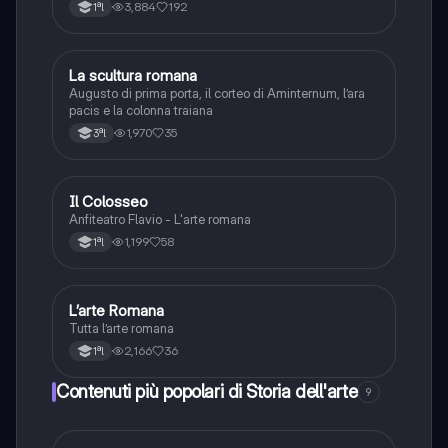
3,884
192
1ªl
La scultura romana
Storia dell'arte
Augusto di prima porta, il corteo di Aminternum, l’ara
pacis e la colonna traiana
1,970
35
3ªl
Il Colosseo
Francese
Anfiteatro Flavio - L'arte romana
1,199
58
1ªl
L’arte Romana
Storia dell'arte
Tutta l’arte romana
2,166
36
1ªl
Contenuti più popolari di Storia dell'arte
9