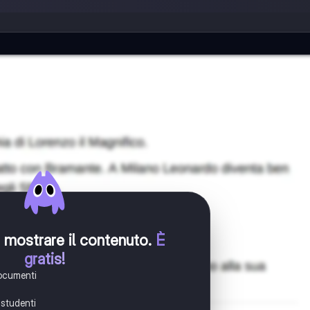
er mostrare il contenuto
.
È
gratis!
documenti
i studenti