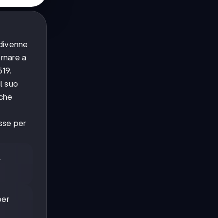
 divenne
ornare a
519.
il suo
iche
esse per
,
per