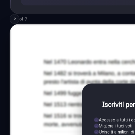
of
9
2
Iscriviti p
Accesso a tutti i 
Migliora i tuoi voti
Unisciti a milioni d