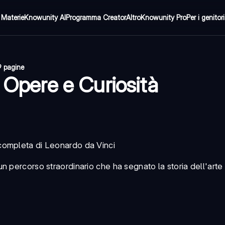
Materie
Knowunity AI
Programma Creator
Altro
Knowunity Pro
Per i genitori
i
9 pagine
, Opere e Curiosità
completa di Leonardo da Vinci
un percorso straordinario che ha segnato la storia dell'arte