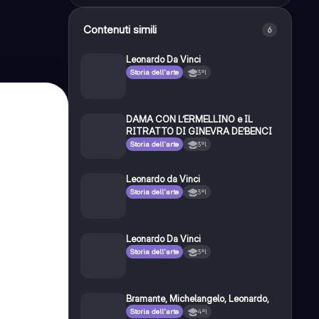
Contenuti simili
6
Leonardo Da Vinci
Storia dell'arte
3ªl
DAMA CON L’ERMELLINO e IL
RITRATTO DI GINEVRA DE’BENCI
Storia dell'arte
3ªl
Leonardo da Vinci
Storia dell'arte
3ªl
Leonardo Da Vinci
Storia dell'arte
3ªl
Bramante, Michelangelo, Leonardo,
Storia dell'arte
4ªl