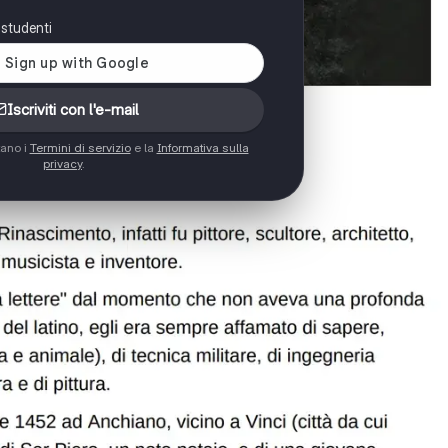
i studenti
Iscriviti con l'e-mail
tano i
Termini di servizio
e la
Informativa sulla
privacy
.