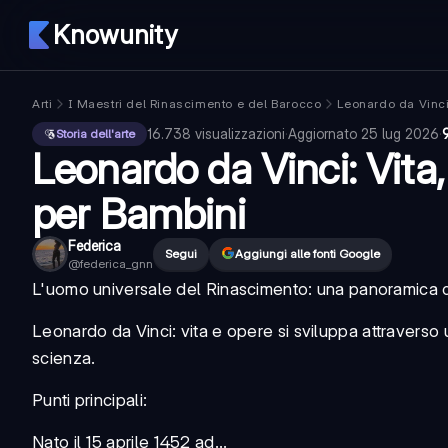
Knowunity
Arti
I Maestri del Rinascimento e del Barocco
Leonardo da Vinc
16.738
visualizzazioni
·
Aggiornato
25 lug 2026
·
Storia dell'arte
Leonardo da Vinci: Vita
per Bambini
Federica
Segui
Aggiungi alle fonti Google
@
federica_gnn
L'uomo universale del Rinascimento: una panoramica 
Leonardo da Vinci: vita e opere
si sviluppa attraverso 
scienza.
Punti principali:
Nato il 15 aprile 1452 ad...