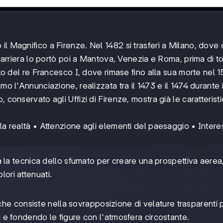
il Magnifico a Firenze. Nel 1482 si trasferì a Milano, dove
 carriera lo portò poi a Mantova, Venezia e Roma, prima di t
ito del re Francesco I, dove rimase fino alla sua morte nel 1
mo l'Annunciazione, realizzata tra il 1473 e il 1474 durante 
 conservato agli Uffizi di Firenze, mostra già le caratterist
lla realtà • Attenzione agli elementi del paesaggio • Inter
a la tecnica dello sfumato per creare una prospettiva aerea
lori attenuati.
 che consiste nella sovrapposizione di velature trasparenti 
ti e fondendo le figure con l'atmosfera circostante.