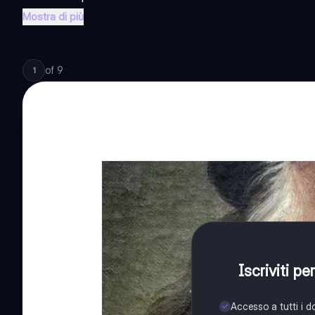
Mostra di più
of
9
1
Iscriviti p
Accesso a tutti i 