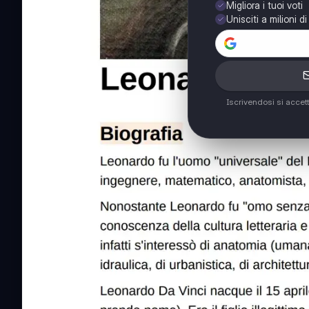
Migliora i tuoi voti
Unisciti a milioni d
Iscrivendosi si accet