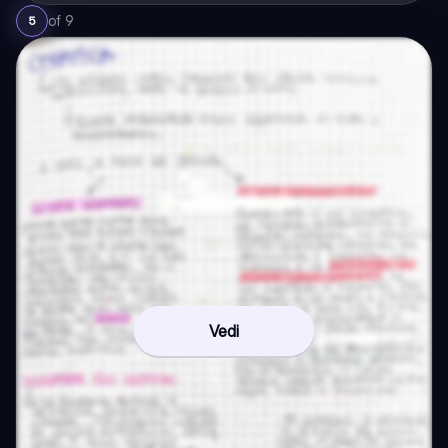
of
9
5
Vedi