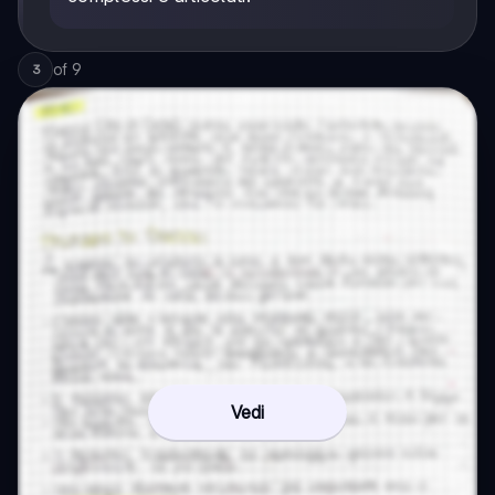
of
9
3
Vedi