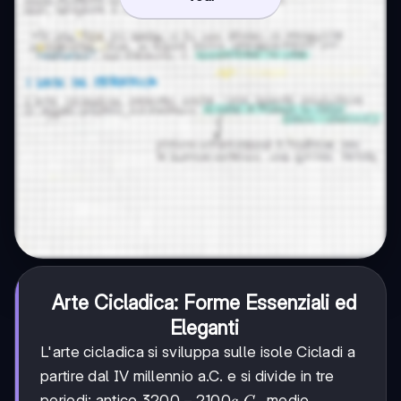
Arte Cicladica: Forme Essenziali ed
Eleganti
L'arte cicladica si sviluppa sulle isole Cicladi a
partire dal IV millennio a.C. e si divide in tre
3200
3200
−
2100
.
.
periodi: antico
, medio