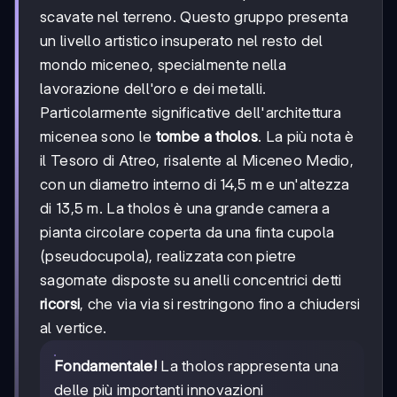
1500
scavate nel terreno. Questo gruppo presenta
a.C.
un livello artistico insuperato nel resto del
mondo miceneo, specialmente nella
lavorazione dell'oro e dei metalli.
Particolarmente significative dell'architettura
micenea sono le
tombe a tholos
. La più nota è
il Tesoro di Atreo, risalente al Miceneo Medio,
con un diametro interno di 14,5 m e un'altezza
di 13,5 m. La tholos è una grande camera a
pianta circolare coperta da una finta cupola
(pseudocupola), realizzata con pietre
sagomate disposte su anelli concentrici detti
ricorsi
, che via via si restringono fino a chiudersi
al vertice.
Fondamentale!
La tholos rappresenta una
delle più importanti innovazioni