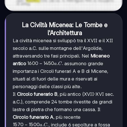
La Civiltà Micenea: Le Tombe e
l'Architettura
La civiltà micenea si sviluppò tra il XVII e il XII
secolo a.C. sulle montagne dell'Argolide,
attraversando tre fasi principali. Nel
Miceneo
1600-
1600
−
1450
.
.
antico
assumono grande
a
C
1450
importanza i Circoli funerari A e B di Micene,
a.C.
situati al di fuori delle mura e riservati ai
personaggi delle classi più alte.
Il
Circolo funerario B
, più antico (XVII-XVI sec.
a.C.), comprende 24 tombe rivestite da grandi
lastre di pietra che formano una cassa. Il
Circolo funerario A
, più recente
1570-
1570
−
1500
.
.
, include 6 sepolture a fossa
a
C