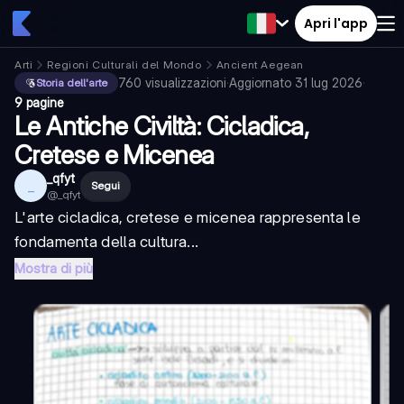
Apri l'app
Arti
Regioni Culturali del Mondo
Ancient Aegean
760
visualizzazioni
·
Aggiornato
31 lug 2026
·
Storia dell'arte
9 pagine
Le Antiche Civiltà: Cicladica,
Cretese e Micenea
_qfyt
_
Segui
@
_qfyt
L'arte cicladica, cretese e micenea rappresenta le
fondamenta della cultura...
Mostra di più