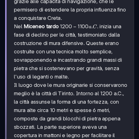
grazie alle capacità di navigazione, che le
permisero di estendere la propria influenza fino
a conquistare Creta.
1200-
1200
−
1100
.
.
Nel
Miceneo tardo
inizia una
a
C
1100
fase di declino per le città, testimoniato dalla
a.C.
costruzione di mura difensive. Queste erano
costruite con una tecnica molto semplice,
sovrapponendo e incastrando grandi massi di
pietra che si sostenevano per gravità, senza
l'uso di leganti o malte.
Il luogo dove le mura originarie si conservarono
meglio è la città di Tirinto. Intorno al 1200 a.C.,
la città assunse la forma di una fortezza, con
mura alte circa 10 metri e spesse 6 metri,
composte da grandi blocchi di pietra appena
sbozzati. La parte superiore aveva una
copertura in mattoni e legno per facilitare il