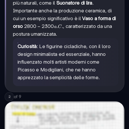
più naturali, come il
Suonatore di lira
.
Importante anche la produzione ceramica, di
cui un esempio significativo è il
Vaso a forma di
2800
2800
−
2300
.
.
orso
, caratterizzato da una
a
C
-2300
postura umanizzata.
a.C.
Curiosità
: Le figurine cicladiche, con il loro
design minimalista ed essenziale, hanno
influenzato molti artisti moderni come
Picasso e Modigliani, che ne hanno
apprezzato la semplicità delle forme.
of
9
2