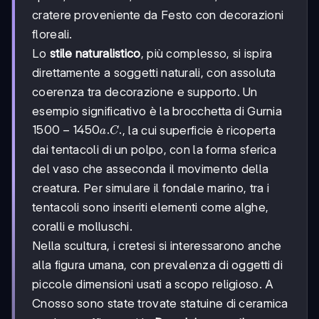
cratere proveniente da Festo con decorazioni
floreali.
Lo
stile naturalistico
, più complesso, si ispira
direttamente a soggetti naturali, con assoluta
coerenza tra decorazione e supporto. Un
esempio significativo è la brocchetta di Gurnia
1500-
1500
−
1450
.
.
, la cui superficie è ricoperta
a
C
1450
dai tentacoli di un polpo, con la forma sferica
a.C.
del vaso che asseconda il movimento della
creatura. Per simulare il fondale marino, tra i
tentacoli sono inseriti elementi come alghe,
coralli e molluschi.
Nella scultura, i cretesi si interessarono anche
alla figura umana, con prevalenza di oggetti di
piccole dimensioni usati a scopo religioso. A
Cnosso sono state trovate statuine di ceramica