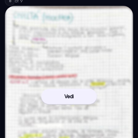
of
9
8
Vedi