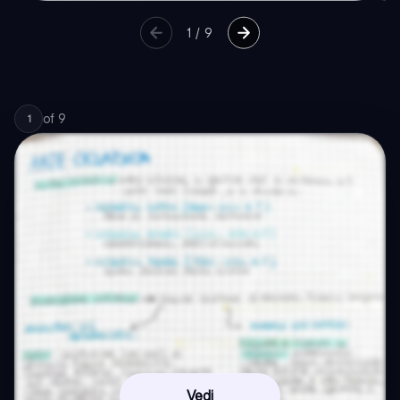
1
/
9
of
9
1
Vedi