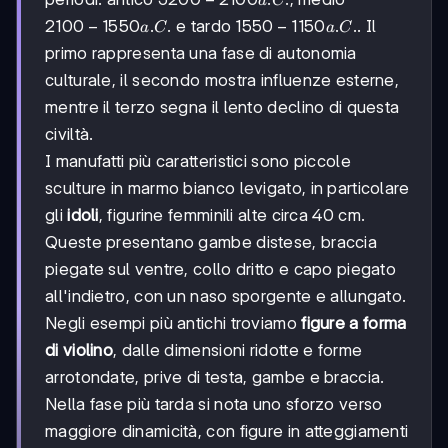
a
C
-2100
2100-
2100
−
1550
.
.
1550-
1550
−
1150
.
.
e tardo
. Il
a
C
a
C
a.C.
1550
1150
primo rappresenta una fase di autonomia
a.C.
a.C.
culturale, il secondo mostra influenze esterne,
mentre il terzo segna il lento declino di questa
civiltà.
I manufatti più caratteristici sono piccole
sculture in marmo bianco levigato, in particolare
gli
idoli
, figurine femminili alte circa 40 cm.
Queste presentano gambe distese, braccia
piegate sul ventre, collo dritto e capo piegato
all'indietro, con un naso sporgente e allungato.
Negli esempi più antichi troviamo
figure a forma
di violino
, dalle dimensioni ridotte e forme
arrotondate, prive di testa, gambe e braccia.
Nella fase più tarda si nota uno sforzo verso
maggiore dinamicità, con figure in atteggiamenti