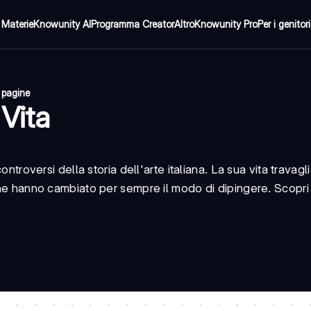
Materie
Knowunity AI
Programma Creator
Altro
Knowunity Pro
Per i genitori
1 pagine
Vita
ntroversi della storia dell'arte italiana. La sua vita travagli
 che hanno cambiato per sempre il modo di dipingere. Scopr