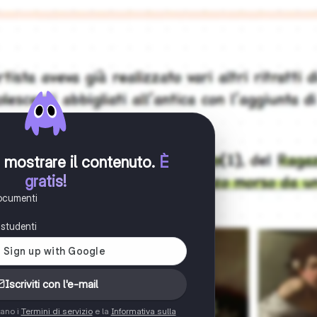
er mostrare il contenuto
.
È
gratis!
documenti
i studenti
Iscriviti con l'e-mail
tano i
Termini di servizio
e la
Informativa sulla