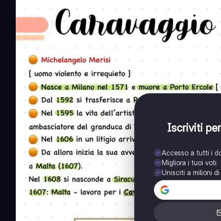
Iscriviti p
Accesso a tutti i 
Migliora i tuoi voti
Unisciti a milioni d