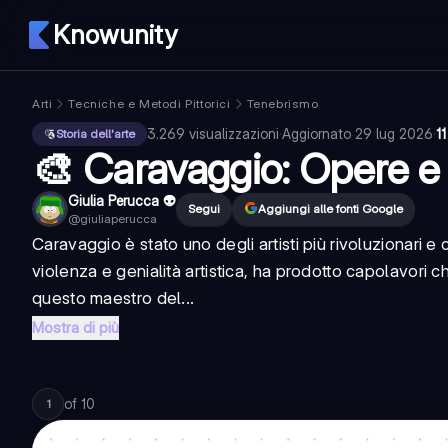
Knowunity
Arti
Tecniche e Metodi Pittorici
Tenebrismo
3.269
visualizzazioni
·
Aggiornato
29 lug 2026
·
1
Storia dell'arte
🎨 Caravaggio: Opere e 
Giulia Perucca 👽
Segui
Aggiungi alle fonti Google
@
giuliaperucca
Caravaggio è stato uno degli artisti più rivoluzionari e co
violenza e genialità artistica, ha prodotto capolavori
questo maestro del...
Mostra di più
of
10
1