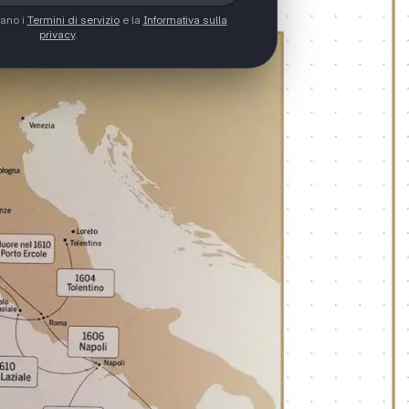
tano i
Termini di servizio
e la
Informativa sulla
privacy
.