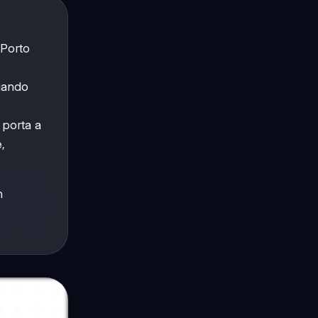
 Porto
quando
 porta a
,
n