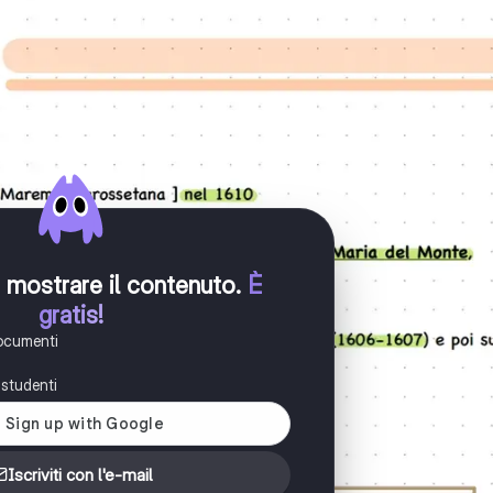
er mostrare il contenuto
.
È
gratis!
documenti
i studenti
Iscriviti con l'e-mail