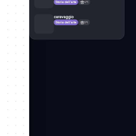
Storia dell'arte
4ªl
caravaggio
Storia dell'arte
3ªl