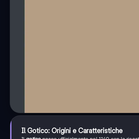
Il Gotico: Origini e Caratteristiche
Il
gotico
nasce ufficialmente nel 1140 con la ricost