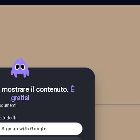
er mostrare il contenuto
.
È
gratis!
documenti
i studenti