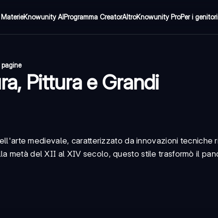
Materie
Knowunity AI
Programma Creator
Altro
Knowunity Pro
Per i genitori
 pagine
ra, Pittura e Grandi
dell'arte medievale, caratterizzato da innovazioni tecniche r
a metà del XII al XIV secolo, questo stile trasformò il pa