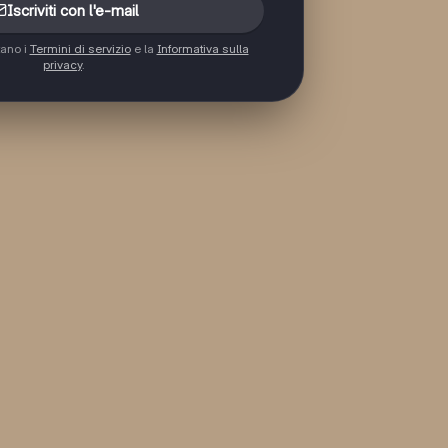
Iscriviti con l'e-mail
tano i
Termini di servizio
e la
Informativa sulla
privacy
.