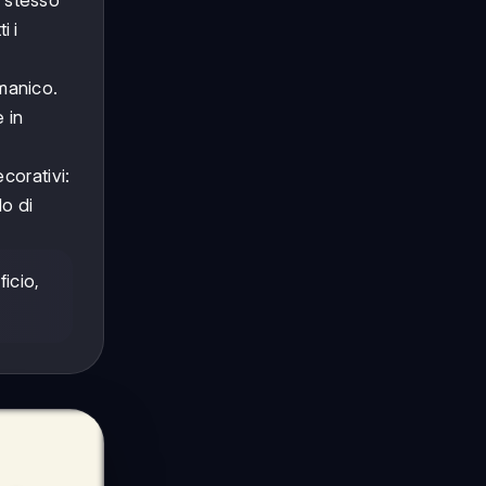
i i
omanico.
 in
corativi:
do di
icio,