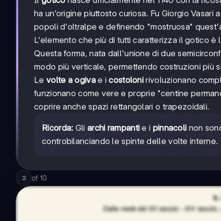
ha un'origine piuttosto curiosa. Fu Giorgio Vasari a
popoli d'oltralpe e definendo "mostruosa" quest'ar
L'elemento che più di tutti caratterizza il gotico è l
Questa forma, nata dall'unione di due semicirconfe
modo più verticale, permettendo costruzioni più s
Le
volte a ogiva
e i
costoloni
rivoluzionano comple
funzionano come vere e proprie "centine permanenti
coprire anche spazi rettangolari o trapezoidali.
Ricorda:
Gli
archi rampanti
e i
pinnacoli
non sono 
controbilanciando le spinte delle volte interne.
of
10
2