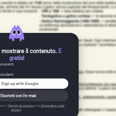
er mostrare il contenuto
.
È
gratis!
documenti
i studenti
Iscriviti con l'e-mail
tano i
Termini di servizio
e la
Informativa sulla
privacy
.