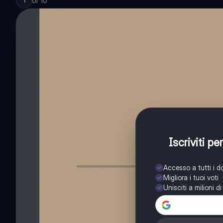
of
10
1
Iscriviti p
Accesso a tutti i 
Migliora i tuoi voti
Unisciti a milioni d