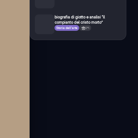
biografia di giotto e analisi “il
compianto del cristo morto”
Storia dell'arte
2ªl