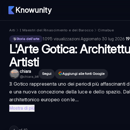
Knowunity
Arti
I Maestri del Rinascimento e del Barocco
Cimabue
1.095
visualizzazioni
·
Aggiornato
30 lug 2026
·
19
Storia dell'arte
L'Arte Gotica: Architettu
Artisti
chiara
Segui
Aggiungi alle fonti Google
@
chiara_btt
Il Gotico rappresenta uno dei periodi più affascinanti 
e una nuova concezione della luce e dello spazio. Dall
architettonico europeo con le...
Mostra di più