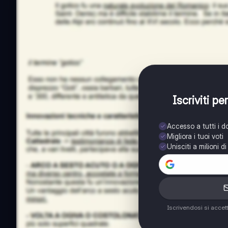
Iscriviti p
Accesso a tutti i 
Migliora i tuoi voti
Unisciti a milioni d
Iscrivendosi si accet