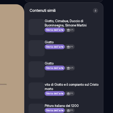
Contenuti simili
6
Giotto, Cimabue, Duccio di
Buoninsegna, Simone Martini
Storia dell'arte
4ªl
Giotto
Storia dell'arte
3ªl
Giotto
Storia dell'arte
4ªl
vita di Giotto e il compianto sul Cristo
morto
Storia dell'arte
3ªl
Pittura italiana del 1200
Storia dell'arte
3ªl